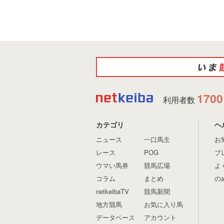
1700
利用者数
カテゴリ
ヘ
ニュース
一口馬主
お
レース
POG
プ
ウマい馬券
競馬広場
よ
コラム
まとめ
の
netkeibaTV
競馬新聞
地方競馬
お気に入り馬
データベース
アカウント