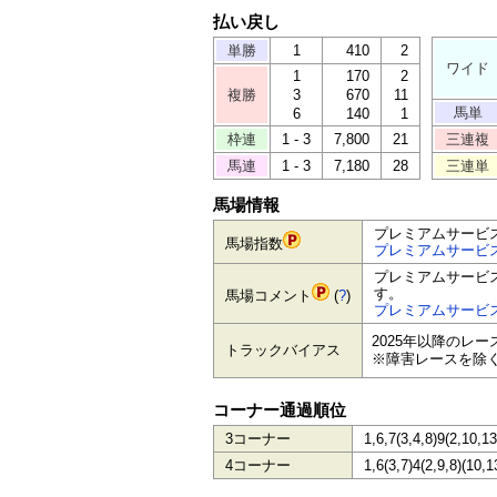
払い戻し
単勝
1
410
2
ワイド
1
170
2
複勝
3
670
11
馬単
6
140
1
枠連
1 - 3
7,800
21
三連複
馬連
1 - 3
7,180
28
三連単
馬場情報
プレミアムサービ
馬場指数
プレミアムサービ
プレミアムサービ
す。
馬場コメント
(
?
)
プレミアムサービ
2025年以降のレ
トラックバイアス
※障害レースを除
コーナー通過順位
3コーナー
1,6,7(3,4,8)9(2,10,13
4コーナー
1,6(3,7)4(2,9,8)(10,1