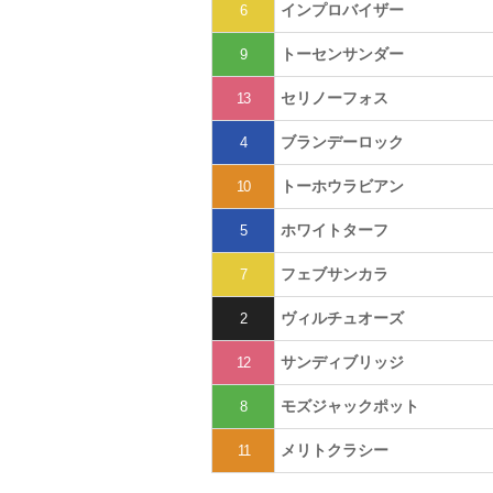
インプロバイザー
6
トーセンサンダー
9
セリノーフォス
13
ブランデーロック
4
トーホウラビアン
10
ホワイトターフ
5
フェブサンカラ
7
ヴィルチュオーズ
2
サンディブリッジ
12
モズジャックポット
8
メリトクラシー
11