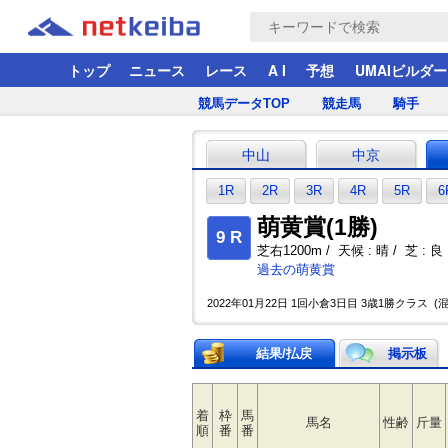
トップ
ニュース
レース
A I
予想
UMAIビルダー
競馬データTOP
競走馬
騎手
中山
中京
1R
2R
3R
4R
5R
6
萌黄賞(1勝)
9 R
芝右1200m / 天候 : 晴 / 芝 : 良 
過去の萌黄賞
2022年01月22日 1回小倉3日目 3歳1勝クラス (混
結果/払戻
掲示板
着
枠
馬
馬名
性齢
斤量
順
番
番