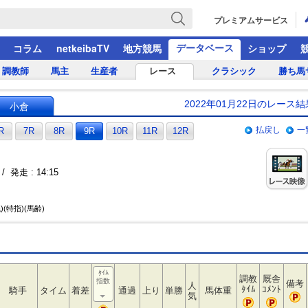
プレミアムサービス
データベース
コラム
netkeibaTV
地方競馬
ショップ
調教師
馬主
生産者
レース
クラシック
勝ち馬
2022年01月22日のレース結
小倉
払戻し
一
R
7R
8R
9R
10R
11R
12R
/ 発走 : 14:15
)(特指)(馬齢)
ﾀｲﾑ
調教
厩舎
指数
備考
人
ﾀｲﾑ
ｺﾒﾝﾄ
騎手
タイム
着差
通過
上り
単勝
馬体重
気