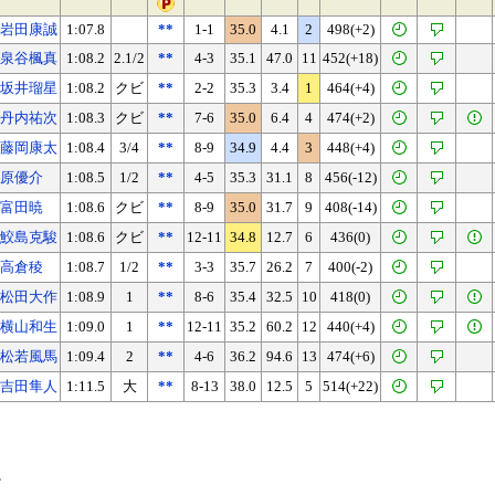
岩田康誠
1:07.8
**
1-1
35.0
4.1
2
498(+2)
泉谷楓真
1:08.2
2.1/2
**
4-3
35.1
47.0
11
452(+18)
坂井瑠星
1:08.2
クビ
**
2-2
35.3
3.4
1
464(+4)
丹内祐次
1:08.3
クビ
**
7-6
35.0
6.4
4
474(+2)
藤岡康太
1:08.4
3/4
**
8-9
34.9
4.4
3
448(+4)
原優介
1:08.5
1/2
**
4-5
35.3
31.1
8
456(-12)
富田暁
1:08.6
クビ
**
8-9
35.0
31.7
9
408(-14)
鮫島克駿
1:08.6
クビ
**
12-11
34.8
12.7
6
436(0)
高倉稜
1:08.7
1/2
**
3-3
35.7
26.2
7
400(-2)
松田大作
1:08.9
1
**
8-6
35.4
32.5
10
418(0)
横山和生
1:09.0
1
**
12-11
35.2
60.2
12
440(+4)
松若風馬
1:09.4
2
**
4-6
36.2
94.6
13
474(+6)
吉田隼人
1:11.5
大
**
8-13
38.0
12.5
5
514(+22)
。