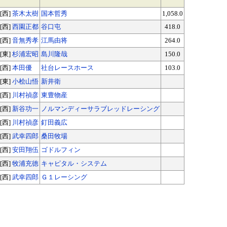
[西]
茶木太樹
国本哲秀
1,058.0
[西]
西園正都
谷口屯
418.0
[西]
音無秀孝
江馬由将
264.0
[東]
杉浦宏昭
島川隆哉
150.0
[西]
本田優
社台レースホース
103.0
[東]
小桧山悟
新井衛
[西]
川村禎彦
東豊物産
[西]
新谷功一
ノルマンディーサラブレッドレーシング
[西]
川村禎彦
釘田義広
[西]
武幸四郎
桑田牧場
[西]
安田翔伍
ゴドルフィン
[西]
牧浦充徳
キャピタル・システム
[西]
武幸四郎
Ｇ１レーシング