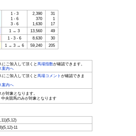
1 - 3
2,390
31
1 - 6
370
1
3 - 6
1,630
17
1 → 3
13,560
49
1 - 3 - 6
8,630
30
1 → 3 → 6
59,240
205
スにご加入して頂くと
馬場指数
が確認できます。
ス案内へ
スにご加入して頂くと
馬場コメント
が確認できま
ス案内へ
ースが対象となります。
く中央競馬のみが対象となります
,11)(5,12)
3)(5,12)-11