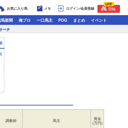
LIVE
お気に入り馬
メモ
ログイン/会員登録
競輪
競馬新聞
俺プロ
一口馬主
POG
まとめ
イベント
サーチ
果
覧
賞金
調教師
馬主
(万円)