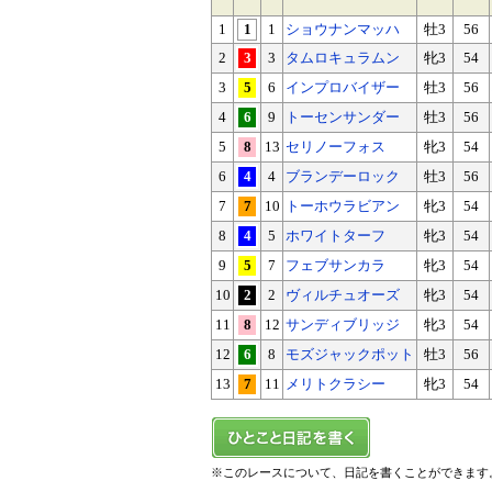
1
1
1
ショウナンマッハ
牡3
56
2
3
3
タムロキュラムン
牝3
54
3
5
6
インプロバイザー
牡3
56
4
6
9
トーセンサンダー
牡3
56
5
8
13
セリノーフォス
牝3
54
6
4
4
ブランデーロック
牡3
56
7
7
10
トーホウラビアン
牝3
54
8
4
5
ホワイトターフ
牝3
54
9
5
7
フェブサンカラ
牝3
54
10
2
2
ヴィルチュオーズ
牝3
54
11
8
12
サンディブリッジ
牝3
54
12
6
8
モズジャックポット
牡3
56
13
7
11
メリトクラシー
牝3
54
※このレースについて、日記を書くことができます