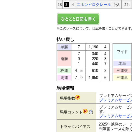
18
2
4
ニホンピロクレール
牝3
54
※このレースについて、日記を書くことができます
払い戻し
単勝
7
1,190
4
ワイド
7
340
4
複勝
9
220
3
馬単
1
440
7
枠連
4 - 5
610
2
三連複
馬連
7 - 9
1,950
6
三連単
馬場情報
プレミアムサービ
馬場指数
プレミアムサービ
プレミアムサービ
す。
馬場コメント
(
?
)
プレミアムサービ
2025年以降のレ
トラックバイアス
※障害レースを除