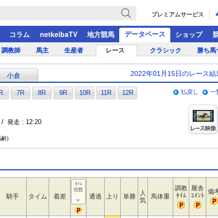
プレミアムサービス
データベース
コラム
netkeibaTV
地方競馬
ショップ
調教師
馬主
生産者
レース
クラシック
勝ち馬
2022年01月15日のレース結
小倉
払戻し
一
R
7R
8R
9R
10R
11R
12R
/ 発走 : 12:20
馬齢)
ﾀｲﾑ
調教
厩舎
指数
備
人
ﾀｲﾑ
ｺﾒﾝﾄ
騎手
タイム
着差
通過
上り
単勝
馬体重
気