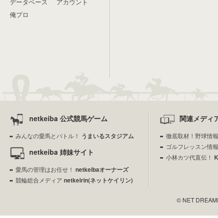
データベース
アカウント
俺プロ
netkeiba 公式競馬ゲーム
関連メディ
みんなの愛馬とバトル！
うまいるスタジアム
徹底取材！野球情
ゴルフレッスン情
netkeiba 姉妹サイト
小林カツ代直伝！
愛馬の管理はお任せ！
netkeibaオーナーズ
競輪総合メディア
netkeirin(ネットケイリン)
© NET DREAMERS