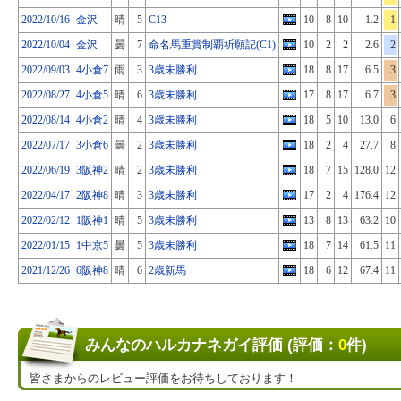
2022/10/16
金沢
晴
5
C13
10
8
10
1.2
1
2022/10/04
金沢
曇
7
命名馬重賞制覇祈願記(C1)
10
2
2
2.6
2
2022/09/03
4小倉7
雨
3
3歳未勝利
18
8
17
6.5
3
2022/08/27
4小倉5
晴
6
3歳未勝利
17
8
17
6.7
3
2022/08/14
4小倉2
晴
4
3歳未勝利
18
5
10
13.0
6
2022/07/17
3小倉6
曇
2
3歳未勝利
18
2
4
27.7
8
2022/06/19
3阪神2
晴
2
3歳未勝利
18
7
15
128.0
12
2022/04/17
2阪神8
晴
3
3歳未勝利
17
2
4
176.4
12
2022/02/12
1阪神1
晴
5
3歳未勝利
13
8
13
63.2
10
2022/01/15
1中京5
曇
5
3歳未勝利
18
7
14
61.5
11
2021/12/26
6阪神8
晴
6
2歳新馬
18
6
12
67.4
11
みんなのハルカナネガイ評価 (評価：
0
件)
皆さまからのレビュー評価をお待ちしております！