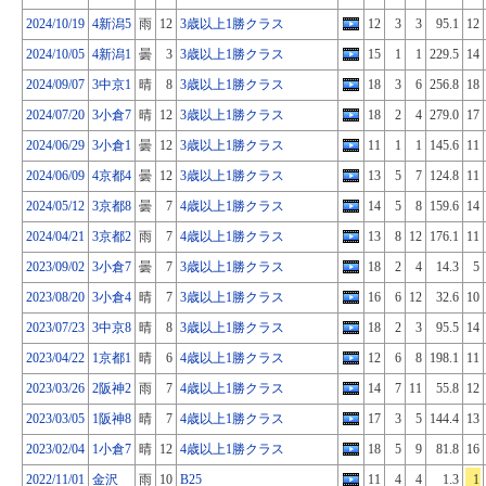
2024/10/19
4新潟5
雨
12
3歳以上1勝クラス
12
3
3
95.1
12
2024/10/05
4新潟1
曇
3
3歳以上1勝クラス
15
1
1
229.5
14
2024/09/07
3中京1
晴
8
3歳以上1勝クラス
18
3
6
256.8
18
2024/07/20
3小倉7
晴
12
3歳以上1勝クラス
18
2
4
279.0
17
2024/06/29
3小倉1
曇
12
3歳以上1勝クラス
11
1
1
145.6
11
2024/06/09
4京都4
曇
12
3歳以上1勝クラス
13
5
7
124.8
11
2024/05/12
3京都8
曇
7
4歳以上1勝クラス
14
5
8
159.6
14
2024/04/21
3京都2
雨
7
4歳以上1勝クラス
13
8
12
176.1
11
2023/09/02
3小倉7
曇
7
3歳以上1勝クラス
18
2
4
14.3
5
2023/08/20
3小倉4
晴
7
3歳以上1勝クラス
16
6
12
32.6
10
2023/07/23
3中京8
晴
8
3歳以上1勝クラス
18
2
3
95.5
14
2023/04/22
1京都1
晴
6
4歳以上1勝クラス
12
6
8
198.1
11
2023/03/26
2阪神2
雨
7
4歳以上1勝クラス
14
7
11
55.8
12
2023/03/05
1阪神8
晴
7
4歳以上1勝クラス
17
3
5
144.4
13
2023/02/04
1小倉7
晴
12
4歳以上1勝クラス
18
5
9
81.8
16
2022/11/01
金沢
雨
10
B25
11
4
4
1.3
1