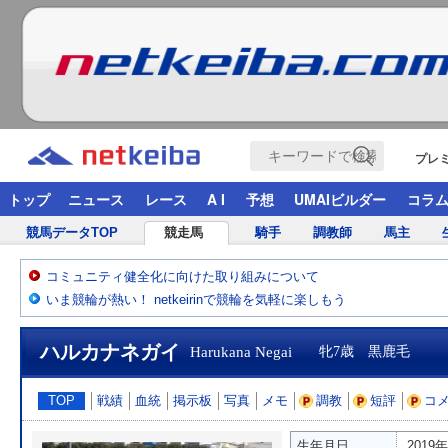
プレ
トップ
ニュース
レース
A I
予想
UMAIビルダー
コラ
競馬データTOP
競走馬
騎手
調教師
馬主
コミュニティ健全化に向けた取り組みについて
いま競輪が熱い！ netkeirinで競輪を気軽に楽しもう
ハルカナネガイ
Harukana Negai
牝7歳 黒鹿毛
TOP
戦績
血統
掲示板
写真
メモ
調教
短評
コ
生年月日
2019