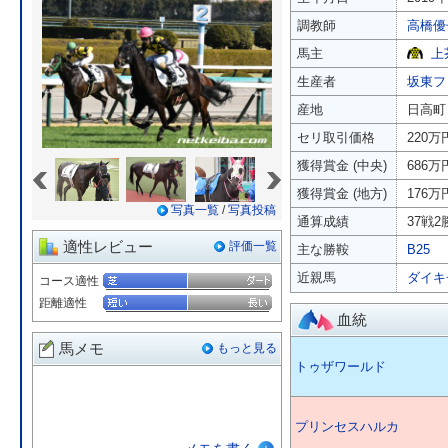
調教師
高橋優
馬主
上
生産者
坂東フ
産地
日高町
セリ取引価格
220万
«
»
獲得賞金 (中央)
686万
獲得賞金 (地方)
176万
写真一覧
/
写真投稿
通算成績
37戦2勝
適性レビュー
評価一覧
主な勝鞍
B25
近親馬
ダイキ
コース適性
距離適性
血統
馬メモ
もっと見る
トゥザワールド
プリンセスハルカ