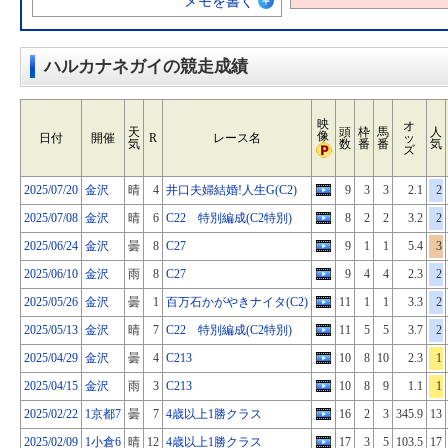
メモを書く
ハルカナネガイの競走成績
映
オ
天
頭
枠
馬
人
像
日付
開催
R
レース名
ッ
気
数
番
番
気
ズ
2025/07/20
金沢
晴
4
井口夫婦結婚!人生G(C2)
9
3
3
2.1
2
2025/07/08
金沢
晴
6
C22 特別編成(C2特別)
8
2
2
3.2
2
2025/06/24
金沢
曇
8
C27
9
1
1
5.4
3
2025/06/10
金沢
雨
8
C27
9
4
4
2.3
2
2025/05/26
金沢
曇
1
百万石かがやきナイタ(C2)
11
1
1
3.3
2
2025/05/13
金沢
晴
7
C22 特別編成(C2特別)
11
5
5
3.7
2
2025/04/29
金沢
曇
4
C213
10
8
10
2.3
1
2025/04/15
金沢
雨
3
C213
10
8
9
1.1
1
2025/02/22
1京都7
曇
7
4歳以上1勝クラス
16
2
3
345.9
13
2025/02/09
1小倉6
晴
12
4歳以上1勝クラス
17
3
5
103.5
17