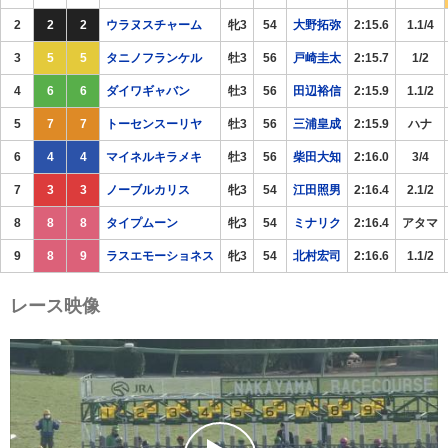
2
2
2
ウラヌスチャーム
牝3
54
大野拓弥
2:15.6
1.1/4
3
5
5
タニノフランケル
牡3
56
戸崎圭太
2:15.7
1/2
4
6
6
ダイワギャバン
牡3
56
田辺裕信
2:15.9
1.1/2
5
7
7
トーセンスーリヤ
牡3
56
三浦皇成
2:15.9
ハナ
6
4
4
マイネルキラメキ
牡3
56
柴田大知
2:16.0
3/4
7
3
3
ノーブルカリス
牝3
54
江田照男
2:16.4
2.1/2
8
8
8
タイプムーン
牝3
54
ミナリク
2:16.4
アタマ
9
8
9
ラスエモーショネス
牝3
54
北村宏司
2:16.6
1.1/2
レース映像