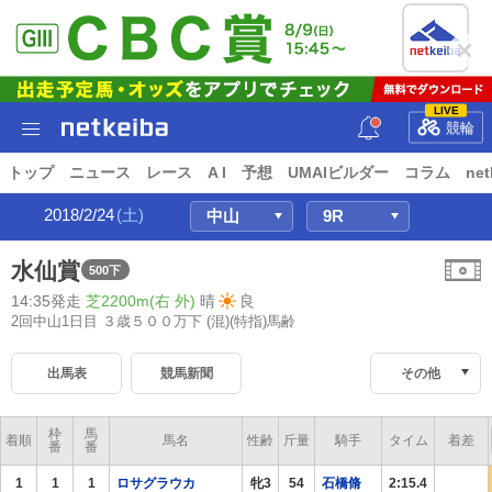
LIVE
競輪
トップ
ニュース
レース
A I
予想
UMAIビルダー
コラム
net
2018/2/24
(土)
水仙賞
500下
14:35発走
芝2200m(右 外)
晴
良
2回中山1日目 ３歳５００万下
(混)(特指)馬齢
出馬表
競馬新聞
その他
枠
馬
着順
馬名
性齢
斤量
騎手
タイム
着差
番
番
1
1
1
ロサグラウカ
牝3
54
石橋脩
2:15.4