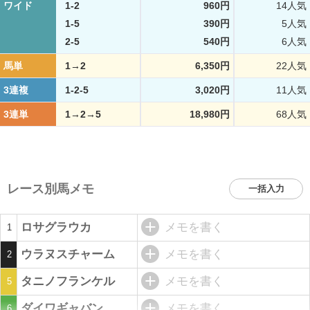
ワイド
1-2
960円
14人気
1-5
390円
5人気
2-5
540円
6人気
馬単
1→2
6,350円
22人気
3連複
1-2-5
3,020円
11人気
3連単
1→2→5
18,980円
68人気
レース別馬メモ
一括入力
ロサグラウカ
メモを書く
1
ウラヌスチャーム
メモを書く
2
タニノフランケル
メモを書く
5
ダイワギャバン
メモを書く
6