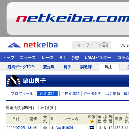
プレ
トップ
ニュース
レース
A I
予想
UMAIビルダー
コラ
競馬データTOP
競走馬
騎手
調教師
馬主
栗山良子
プロフィール
近走成績
年度別成績
データ分析
出走情報
最
近走成績 (450件)
抽出[通算 ]
天
映像
頭
枠
馬
人
日付
開催
R
レース名
単勝
気
数
番
番
気
2026/07/25
1札幌1
曇
4
3歳未勝利
14
8
13
152.3
11