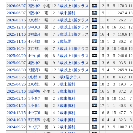
2026/06/07
3阪神2
小雨
12
3歳以上1勝クラス
12
5
5
170.3
11
2026/06/07
3阪神2
雨
2
3歳未勝利
15
1
1
247.4
13
2026/05/16
3京都7
晴
7
4歳以上1勝クラス
11
6
7
26.2
7
2025/12/13
5中京3
曇
2
3歳以上1勝クラス
16
8
16
35.1
12
2025/11/16
3福島4
晴
7
3歳以上1勝クラス
16
4
7
110.6
14
2025/11/15
4京都3
晴
5
2歳新馬
18
1
2
36.2
8
2025/10/04
3京都1
曇
7
3歳以上1勝クラス
18
8
18
148.6
16
2025/09/20
4中山6
曇
8
3歳以上1勝クラス
15
3
5
248.6
12
2025/09/07
4阪神2
晴
9
3歳以上1勝クラス
13
6
9
93.5
11
2025/08/30
3新潟3
晴
12
3歳以上1勝クラス
15
4
7
265.9
14
2025/05/25
2京都10
曇
6
3歳1勝クラス
13
6
8
43.2
11
2025/04/26
2京都1
晴
3
3歳未勝利
18
2
3
19.3
5
2025/03/16
1阪神6
小雨
1
3歳未勝利
16
5
9
37.2
8
2025/02/15
1小倉7
晴
2
3歳未勝利
18
8
18
15.1
7
2025/01/25
1小倉1
晴
2
3歳未勝利
17
1
1
46.3
8
2024/12/15
4中京6
晴
4
2歳未勝利
16
8
15
47.7
9
2024/10/19
5京都5
小雨
2
2歳未勝利
10
4
4
32.3
8
2024/09/22
3中京7
曇
3
2歳未勝利
18
3
5
100.7
15