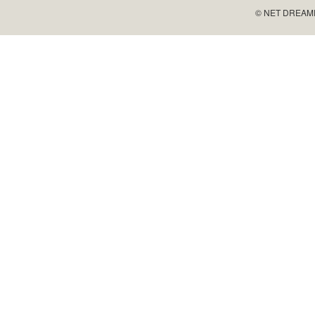
© NET DREAMERS