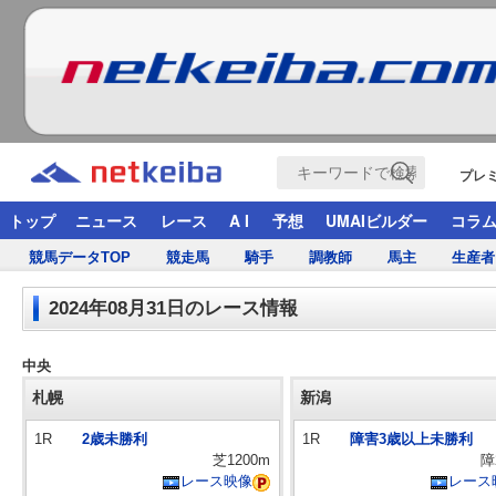
プレ
トップ
ニュース
レース
A I
予想
UMAIビルダー
コラ
競馬データTOP
競走馬
騎手
調教師
馬主
生産者
2024年08月31日のレース情報
中央
札幌
新潟
1R
2歳未勝利
1R
障害3歳以上未勝利
芝1200m
障
レース映像
レース