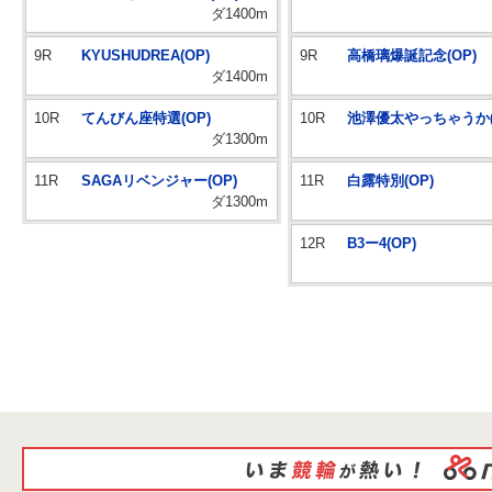
ダ1400m
9R
KYUSHUDREA(OP)
9R
高橋璃爆誕記念(OP)
ダ1400m
10R
てんびん座特選(OP)
10R
池澤優太やっちゃうか(
ダ1300m
11R
SAGAリベンジャー(OP)
11R
白露特別(OP)
ダ1300m
12R
B3ー4(OP)