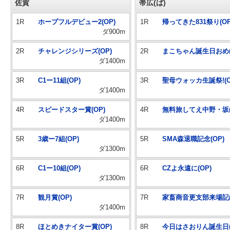
佐賀
帯広(ば)
1R
ホープフルデビュー2(OP)
1R
帰ってきた831祭り(OP
ダ900m
2R
チャレンジシリーズ(OP)
2R
まこちゃん誕生日おめ(
ダ1400m
3R
C1ー11組(OP)
3R
聖母ウォッカ生誕祭!(O
ダ1400m
4R
スピードスター賞(OP)
4R
無料旅してえ中野・坂(
ダ1400m
5R
3歳ー7組(OP)
5R
SMA森退職記念(OP)
ダ1300m
6R
C1ー10組(OP)
6R
CZよ永遠に(OP)
ダ1300m
7R
観月賞(OP)
7R
家畜商音更支部来場記(
ダ1400m
8R
ほとめきナイター賞(OP)
8R
今日はさおりん誕生日(