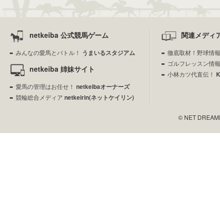
netkeiba 公式競馬ゲーム
関連メディ
みんなの愛馬とバトル！
うまいるスタジアム
徹底取材！野球情
ゴルフレッスン情
netkeiba 姉妹サイト
小林カツ代直伝！
愛馬の管理はお任せ！
netkeibaオーナーズ
競輪総合メディア
netkeirin(ネットケイリン)
© NET DREAMERS