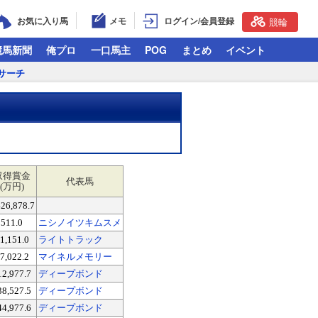
お気に入り馬
メモ
ログイン/会員登録
競輪
競馬新聞
俺プロ
一口馬主
POG
まとめ
イベント
サーチ
収得賞金
代表馬
(万円)
426,878.7
511.0
ニシノイツキムスメ
1,151.0
ライトトラック
7,022.2
マイネルメモリー
12,977.7
ディープボンド
38,527.5
ディープボンド
44,977.6
ディープボンド