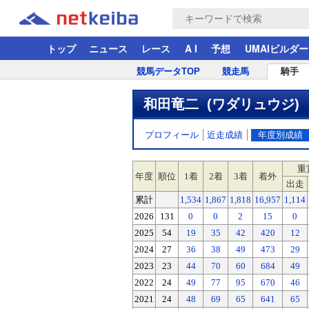
トップ
ニュース
レース
A I
予想
UMAIビルダー
競馬データTOP
競走馬
騎手
和田竜二 (ワダリュウジ)
プロフィール
近走成績
年度別成績
重
年度
順位
1着
2着
3着
着外
出走
累計
1,534
1,867
1,818
16,957
1,114
2026
131
0
0
2
15
0
2025
54
19
35
42
420
12
2024
27
36
38
49
473
29
2023
23
44
70
60
684
49
2022
24
49
77
95
670
46
2021
24
48
69
65
641
65