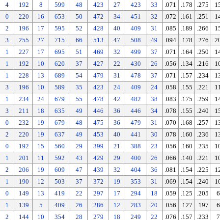
4
192
8
599
48
423
27
423
33
.071
.178
.275
1
0
220
16
653
50
472
34
451
32
.072
.161
.251
1
2
196
17
595
52
428
40
409
31
.085
.189
.266
1
3
255
27
715
66
513
47
508
49
.094
.178
.276
2
1
227
17
695
51
469
32
499
37
.071
.164
.250
1
1
192
10
620
37
427
22
430
26
.056
.134
.216
1
1
228
13
689
54
479
31
478
37
.071
.157
.234
1
3
196
10
589
35
423
24
409
24
.058
.155
.221
1
1
234
24
679
55
478
42
482
38
.083
.175
.259
1
3
211
18
635
49
446
36
446
34
.078
.155
.240
1
0
232
19
679
48
475
36
479
31
.070
.168
.257
1
2
220
19
637
49
453
40
441
30
.078
.160
.236
1
0
192
15
560
29
399
21
388
23
.056
.160
.235
1
1
201
11
592
43
429
29
400
26
.066
.140
.221
1
2
206
19
609
47
439
32
404
36
.081
.154
.225
1
1
190
12
503
37
372
19
353
31
.069
.154
.240
1
0
149
13
419
22
297
17
294
18
.059
.125
.205
6
1
139
5
409
26
286
12
283
20
.056
.127
.197
6
2
144
10
354
28
279
18
249
22
.076
.157
.233
7