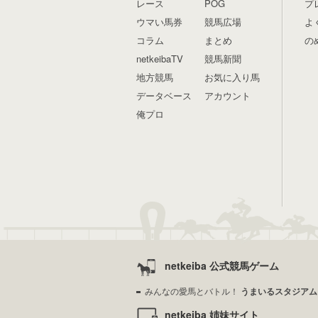
レース
POG
プ
ウマい馬券
競馬広場
よ
コラム
まとめ
の
netkeibaTV
競馬新聞
地方競馬
お気に入り馬
データベース
アカウント
俺プロ
netkeiba 公式競馬ゲーム
みんなの愛馬とバトル！
うまいるスタジアム
netkeiba 姉妹サイト