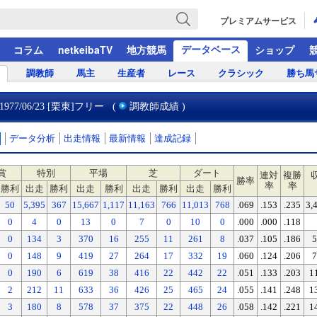
プレミアムサービス
データベース
コラム
netkeibaTV
地方競馬
ショップ
調教師
馬主
生産者
レース
クラシック
勝ち馬
1977/06/23 [栗東]フリー
(
調教師成績
)
データ分析
出走情報
最新情報
達成記録
賞
特別
平場
芝
ダート
連対
複勝
勝率
率
率
勝利
出走
勝利
出走
勝利
出走
勝利
出走
勝利
50
5,395
367
15,667
1,117
11,163
766
11,013
768
.069
.153
.235
3,
0
4
0
13
0
7
0
10
0
.000
.000
.118
0
134
3
370
16
255
11
261
8
.037
.105
.186
5
0
148
9
419
27
264
17
332
19
.060
.124
.206
7
0
190
6
619
38
416
22
442
22
.051
.133
.203
1
2
212
11
633
36
426
25
465
24
.055
.141
.248
1
3
180
8
578
37
375
22
448
26
.058
.142
.221
1