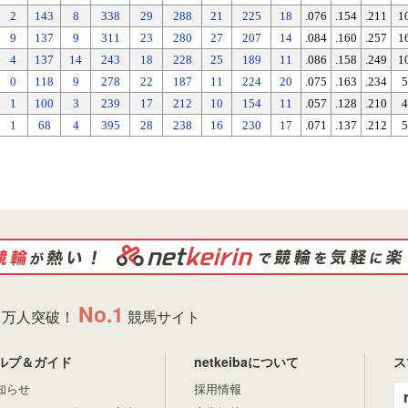
2
143
8
338
29
288
21
225
18
.076
.154
.211
1
9
137
9
311
23
280
27
207
14
.084
.160
.257
1
4
137
14
243
18
228
25
189
11
.086
.158
.249
1
0
118
9
278
22
187
11
224
20
.075
.163
.234
5
1
100
3
239
17
212
10
154
11
.057
.128
.210
4
1
68
4
395
28
238
16
230
17
.071
.137
.212
5
No.1
万人突破！
競馬サイト
ルプ＆ガイド
netkeibaについて
ス
知らせ
採用情報