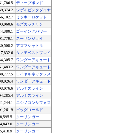
51,786.5
ディープボンド
49,374.2
シゲルピンクダイヤ
56,102.7
ミッキーロケット
03,060.6
モズカッチャン
44,380.1
ゴーイングパワー
01,779.1
スーサンジョイ
30,508.2
アズマシャトル
17,832.6
タマモベストプレイ
44,305.7
ワンダーアキュート
51,483.2
ワンダーアキュート
38,777.5
ロイヤルネックレス
38,026.4
ワンダーアキュート
03,076.6
アルナスライン
04,285.4
アルナスライン
21,244.1
ニシノコンサフォス
01,261.9
ビッグゴールド
8,595.5
クーリンガー
4,843.0
クーリンガー
5,418.9
クーリンガー