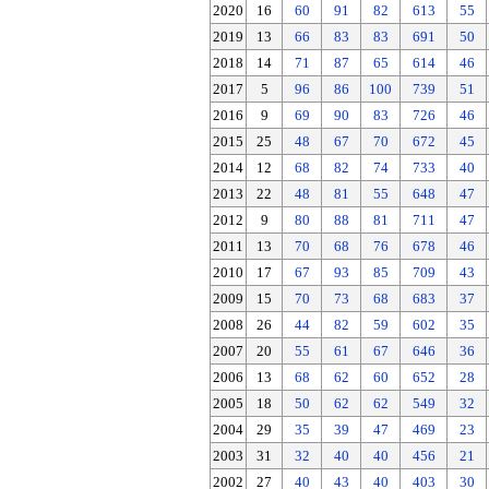
2020
16
60
91
82
613
55
2019
13
66
83
83
691
50
2018
14
71
87
65
614
46
2017
5
96
86
100
739
51
2016
9
69
90
83
726
46
2015
25
48
67
70
672
45
2014
12
68
82
74
733
40
2013
22
48
81
55
648
47
2012
9
80
88
81
711
47
2011
13
70
68
76
678
46
2010
17
67
93
85
709
43
2009
15
70
73
68
683
37
2008
26
44
82
59
602
35
2007
20
55
61
67
646
36
2006
13
68
62
60
652
28
2005
18
50
62
62
549
32
2004
29
35
39
47
469
23
2003
31
32
40
40
456
21
2002
27
40
43
40
403
30