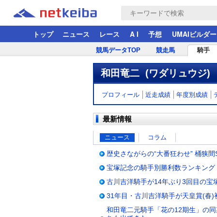
トップ
ニュース
レース
A I
予想
UMAIビルダー
競馬データTOP
競走馬
騎手
和田竜二 (ワダリュウジ)
プロフィール
近走成績
年度別成績
最新情報
ニュース
コラム
歴史さながらの“大番狂わせ” 桶狭
宝塚記念の騎手別勝利数ランキング 
古川吉洋騎手が14年ぶり3回目の宝
31年目・古川吉洋騎手が天皇賞(春)
和田竜二元騎手「花の12期生」の