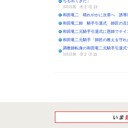
ちも出てきた」
101日前
2
13
和田竜二 晴れやかに次章へ 誘導
和田竜二師 騎手引退式 師匠の言
和田竜二元騎手引退式に恩師でテイ
和田竜二元騎手「師匠の教えを守れ
調教師転身の和田竜二元騎手引退式
101日前
2
15