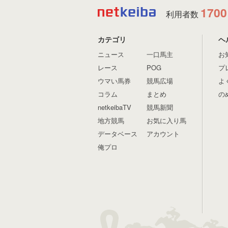
1700
利用者数
カテゴリ
ヘ
ニュース
一口馬主
お
レース
POG
プ
ウマい馬券
競馬広場
よ
コラム
まとめ
の
netkeibaTV
競馬新聞
地方競馬
お気に入り馬
データベース
アカウント
俺プロ