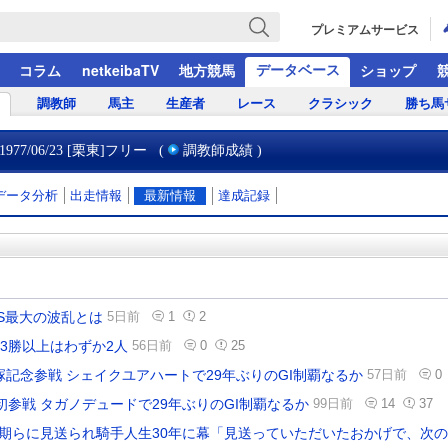
プレミアムサービス
データベース
コラム
netkeibaTV
地方競馬
ショップ
調教師
馬主
生産者
レース
クラシック
勝ち馬
1977/06/23 [栗東]フリー
(
調教師成績
)
データ分析
出走情報
最新情報
達成記録
間S最大の波乱とは
5日前
1
2
3勝以上はわずか2人
56日前
0
25
塚記念参戦 シェイクユアハートで29年ぶりのGI制覇なるか
57日前
0
初参戦 タガノデュードで29年ぶりのGI制覇なるか
99日前
14
37
同期らに見送られ騎手人生30年に幕「見送っていただいたおかげで、次