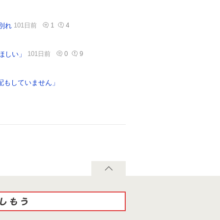
別れ
101日前
1
4
ほしい」
101日前
0
9
配もしていません」