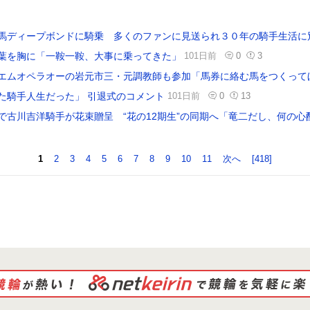
馬ディープボンドに騎乗 多くのファンに見送られ３０年の騎手生活に
葉を胸に「一鞍一鞍、大事に乗ってきた」
101日前
0
3
エムオペラオーの岩元市三・元調教師も参加「馬券に絡む馬をつくって
た騎手人生だった」 引退式のコメント
101日前
0
13
で古川吉洋騎手が花束贈呈 “花の12期生”の同期へ「竜二だし、何の心
1
2
3
4
5
6
7
8
9
10
11
次へ
[418]