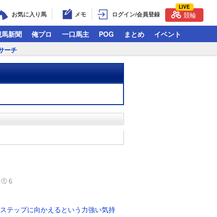
LIVE
お気に入り馬
メモ
ログイン/会員登録
競輪
競馬新聞
俺プロ
一口馬主
POG
まとめ
イベント
サーチ
6
のステップに向かえるという力強い気持