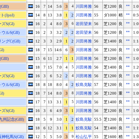
III)
16
7
14
5.6
3
4
川田将雅
56
芝1200
良
**
1:0
(JpnI)
14
8
13
3.8
1
2
川田将雅
55
ダ1000
稍
**
0:5
S(GI)
16
2
4
8.0
3
6
岩田望来
56
芝1200
良
**
1:0
ルS(GII)
16
2
3
3.2
2
2
岩田望来
56
芝1200
良
**
1:0
グC(GII)
12
3
3
2.9
1
2
川田将雅
56
芝1400
良
**
1:1
I)
18
7
15
14.6
6
3
川田将雅
56
芝1200
良
**
1:0
III)
15
6
11
2.7
1
1
川田将雅
56
芝1200
良
**
1:0
18
7
15
7.0
4
5
川田将雅
56
芝1400
良
**
1:2
S(GI)
16
3
6
5.2
2
4
川田将雅
56
芝1200
良
**
1:0
ルS(GII)
18
8
18
8.0
4
2
鮫島克駿
57
芝1200
良
**
1:0
I)
18
7
14
8.0
3
8
川田将雅
56
芝1200
重
**
1:0
17
7
13
3.1
1
5
川田将雅
56
芝1400
良
**
1:1
S(GI)
16
3
6
4.9
3
1
川田将雅
56
芝1200
良
**
1:0
州記念(GIII)
18
5
9
3.0
1
2
鮫島克駿
55.5
芝1200
良
**
1:0
18
6
12
3.1
1
1
鮫島克駿
54
芝1400
良
**
1:1
牝馬S(GII)
12
5
5
5.0
3
9
松山弘平
55
芝1600
稍
**
1:3