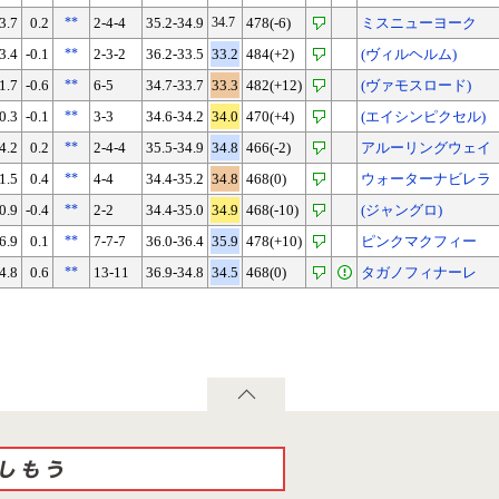
3.7
0.2
**
2-4-4
35.2-34.9
34.7
478(-6)
ミスニューヨーク
3.4
-0.1
**
2-3-2
36.2-33.5
33.2
484(+2)
(ヴィルヘルム)
1.7
-0.6
**
6-5
34.7-33.7
33.3
482(+12)
(ヴァモスロード)
0.3
-0.1
**
3-3
34.6-34.2
34.0
470(+4)
(エイシンピクセル)
4.2
0.2
**
2-4-4
35.5-34.9
34.8
466(-2)
アルーリングウェイ
1.5
0.4
**
4-4
34.4-35.2
34.8
468(0)
ウォーターナビレラ
0.9
-0.4
**
2-2
34.4-35.0
34.9
468(-10)
(ジャングロ)
6.9
0.1
**
7-7-7
36.0-36.4
35.9
478(+10)
ピンクマクフィー
4.8
0.6
**
13-11
36.9-34.8
34.5
468(0)
タガノフィナーレ