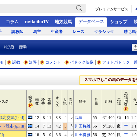
プレミアムサービス
データベース
コラム
netkeibaTV
地方競馬
ショップ
手
調教師
馬主
生産者
レース
クラシック
勝ち馬
 牝7歳 鹿毛
モ
調教
短評
コメント
パドック映像
フォトパドック
スマホでもこの馬のデータを
馬
映
場
オ
頭
枠
馬
人
着
斤
馬
タ
像
指
ース名
ッ
騎手
距離
数
番
番
気
順
量
場
数
ズ
定交流(JpnI)
12
8
11
8.8
4
5
武豊
55
ダ1400
稍
-16
1:2
競走(JpnIII)
14
7
13
4.2
3
5
川田将雅
56
ダ1200
良
**
1:1
I)
18
5
10
8.6
4
9
川田将雅
56
芝1200
良
**
1:0