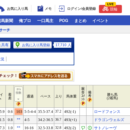
LIVE
お気に入り馬
メモ
ログイン/会員登録
競輪
競馬新聞
俺プロ
一口馬主
POG
まとめ
イベント
サーチ
共有
お気に入り馬登録
17,710
人
近況
チェック！
厩
ﾀｲﾑ
舎
備
指数
イ
着
勝ち馬
ｺﾒ
考
通過
ペース
上り
馬体重
ム
差
(2着馬)
ﾝﾄ
5.9
0.6
103
5-5-4-4
35.5-37.4
37.2
492(-1)
ロードフォンス
1.5
0.8
**
4-5
34.2-36.5
36.7
493(+1)
ドラゴンウェルズ
7.3
1.0
**
16-16
32.5-33.8
32.8
492(-2)
サトノレーヴ