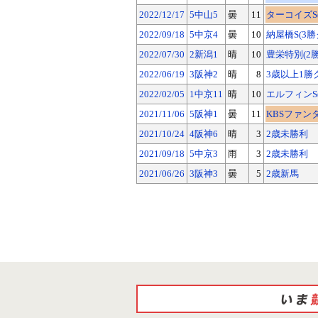
2022/12/17
5中山5
曇
11
ターコイズS(G
2022/09/18
5中京4
曇
10
納屋橋S(3勝
2022/07/30
2新潟1
晴
10
豊栄特別(2
2022/06/19
3阪神2
晴
8
3歳以上1勝
2022/02/05
1中京11
晴
10
エルフィンS(
2021/11/06
5阪神1
曇
11
KBSファンタジ
2021/10/24
4阪神6
晴
3
2歳未勝利
2021/09/18
5中京3
雨
3
2歳未勝利
2021/06/26
3阪神3
曇
5
2歳新馬