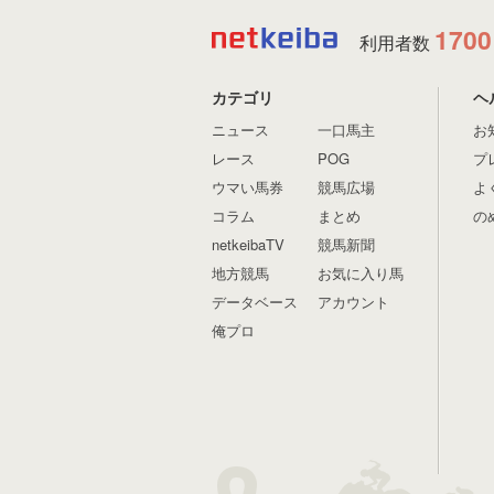
1700
利用者数
カテゴリ
ヘ
ニュース
一口馬主
お
レース
POG
プ
ウマい馬券
競馬広場
よ
コラム
まとめ
の
netkeibaTV
競馬新聞
地方競馬
お気に入り馬
データベース
アカウント
俺プロ