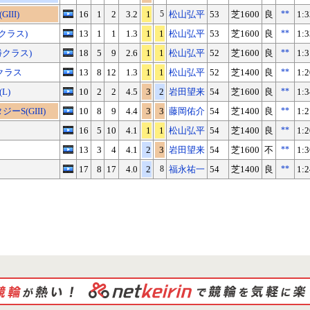
III)
16
1
2
3.2
1
5
松山弘平
53
芝1600
良
**
1:3
クラス)
13
1
1
1.3
1
1
松山弘平
53
芝1600
良
**
1:3
勝クラス)
18
5
9
2.6
1
1
松山弘平
52
芝1600
良
**
1:3
クラス
13
8
12
1.3
1
1
松山弘平
52
芝1400
良
**
1:2
L)
10
2
2
4.5
3
2
岩田望来
54
芝1600
良
**
1:3
ーS(GIII)
10
8
9
4.4
3
3
藤岡佑介
54
芝1400
良
**
1:2
16
5
10
4.1
1
1
松山弘平
54
芝1400
良
**
1:2
X
Facebook
LINE
URLをコピー
13
3
4
4.1
2
3
岩田望来
54
芝1600
不
**
1:3
17
8
17
4.0
2
8
福永祐一
54
芝1400
良
**
1:2