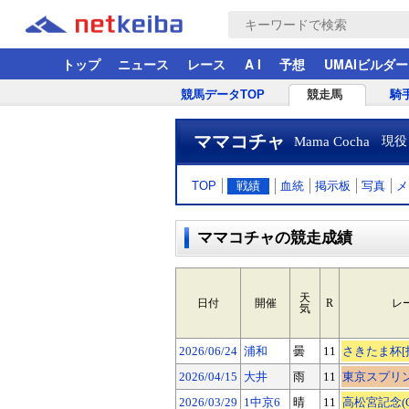
トップ
ニュース
レース
A I
予想
UMAIビルダー
競馬データTOP
競走馬
騎
ママコチャ
Mama Cocha
現役
TOP
戦績
血統
掲示板
写真
メ
ママコチャの競走成績
天
日付
開催
R
レ
気
2026/06/24
浦和
曇
11
さきたま杯[指
2026/04/15
大井
雨
11
東京スプリント
2026/03/29
1中京6
晴
11
高松宮記念(G