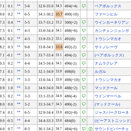
7.1
0.1
**
5-6
32.0-35.0
34.3
494(+4)
ペアポルックス
9.0
0.2
**
6-5
34.1-36.2
35.7
490(-10)
ファーンヒル
7.3
0.4
**
5-5
33.7-33.2
33.2
500(+2)
ウインカーネリアン
7.5
0.1
**
4-3
33.0-34.4
34.1
498(+6)
カンチェンジュンガ
8.5
0.2
**
4-3
33.9-33.2
33.1
492(0)
トウシンマカオ
8.2
0.3
**
9-8
33.8-34.1
33.8
492(-2)
サトノレーヴ
7.1
-0.1
**
3-3
33.7-33.4
33.1
494(-2)
(ペアポルックス)
0.3
0.2
**
4-4
34.5-34.4
34.1
496(-2)
ナムラクレア
7.1
0.1
**
5-5
32.1-34.9
33.9
498(0)
ルガル
7.8
0.1
**
3-3
33.6-34.1
33.9
498(+10)
トウシンマカオ
9.9
1.0
**
3-3
34.9-34.0
34.8
488(+2)
マッドクール
9.5
0.2
**
3-3
33.1-35.0
34.9
486(-4)
ウインマーベル
8.0
0.0
**
3-2
33.3-34.7
34.5
490(-2)
(マッドクール)
7.4
0.1
**
6-5
32.9-34.4
33.9
492(+8)
ジャスパークローネ
9.0
-0.5
**
4-4
34.4-33.3
33.0
484(0)
(ビーアストニッシド
4.6
0.7
**
8-3
36.1-34.2
34.7
484(+6)
サウンドビバーチェ