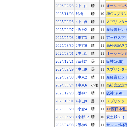
2026/02/28
2中山1
晴
11
オーシャンS(G
2025/11/03
船橋
晴
10
JBCスプリント
2025/09/28
4中山9
晴
11
スプリンターズ
2025/09/07
4阪神2
晴
11
産経賞セントウ
2025/05/03
2東京3
晴
11
京王杯スプリン
2025/03/30
2中京6
晴
11
高松宮記念(G
2025/03/01
2中山1
晴
11
オーシャンS(G
2024/12/21
7京都7
曇
11
阪神C(GII)
2024/09/29
4中山9
曇
11
スプリンターズ
2024/09/08
3中京2
晴
11
産経賞セントウ
2024/03/24
1中京6
小雨
11
高松宮記念(G
2023/12/23
5阪神7
晴
11
阪神C(GII)
2023/10/01
4中山9
曇
11
スプリンターズ
2023/08/20
3小倉4
晴
11
TV西日本北九
2023/05/28
1京都12
晴
10
安土城S(L)
2023/04/08
2阪神5
晴
11
サンスポ杯阪神