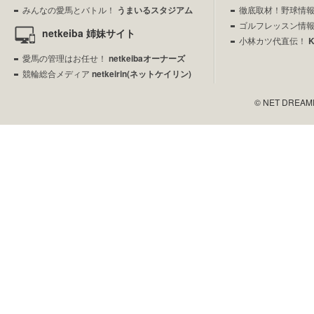
みんなの愛馬とバトル！
うまいるスタジアム
徹底取材！野球情
ゴルフレッスン情
netkeiba 姉妹サイト
小林カツ代直伝！
愛馬の管理はお任せ！
netkeibaオーナーズ
競輪総合メディア
netkeirin(ネットケイリン)
© NET DREAMERS