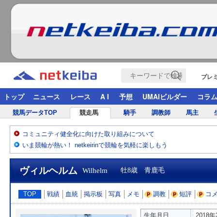
プレ
トップ
ニュース
レース
A I
予想
UMAIビルダー
コラ
競馬データTOP
競走馬
騎手
調教師
馬主
コミュニティ健全化に向けた取り組みについて
いま競輪が熱い！ netkeirinで競輪を気軽に楽しもう
ヴィルヘルム
Wilhelm
牡8歳 青鹿毛
TOP
戦績
血統
掲示板
写真
メモ
調教
短評
コ
生年月日
2018