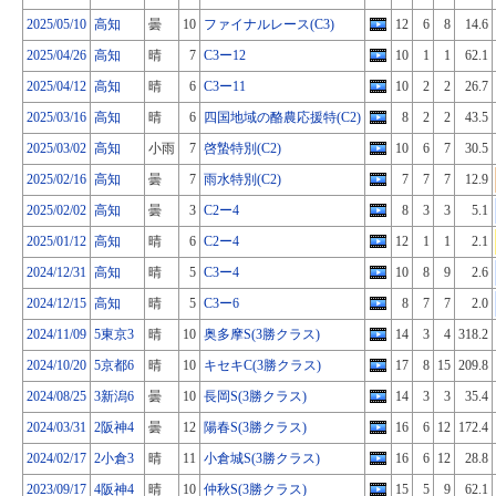
2025/05/10
高知
曇
10
ファイナルレース(C3)
12
6
8
14.6
2025/04/26
高知
晴
7
C3ー12
10
1
1
62.1
2025/04/12
高知
晴
6
C3ー11
10
2
2
26.7
2025/03/16
高知
晴
6
四国地域の酪農応援特(C2)
8
2
2
43.5
2025/03/02
高知
小雨
7
啓蟄特別(C2)
10
6
7
30.5
2025/02/16
高知
曇
7
雨水特別(C2)
7
7
7
12.9
2025/02/02
高知
曇
3
C2ー4
8
3
3
5.1
2025/01/12
高知
晴
6
C2ー4
12
1
1
2.1
2024/12/31
高知
晴
5
C3ー4
10
8
9
2.6
2024/12/15
高知
晴
5
C3ー6
8
7
7
2.0
2024/11/09
5東京3
晴
10
奥多摩S(3勝クラス)
14
3
4
318.2
2024/10/20
5京都6
晴
10
キセキC(3勝クラス)
17
8
15
209.8
2024/08/25
3新潟6
曇
10
長岡S(3勝クラス)
14
3
3
35.4
2024/03/31
2阪神4
曇
12
陽春S(3勝クラス)
16
6
12
172.4
2024/02/17
2小倉3
晴
11
小倉城S(3勝クラス)
16
6
12
28.8
2023/09/17
4阪神4
晴
10
仲秋S(3勝クラス)
15
5
9
62.1