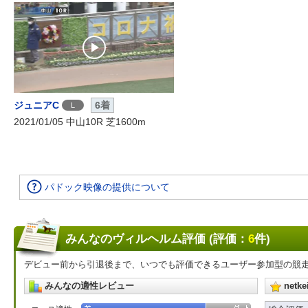
ジュニアC
6着
L
2021/01/05 中山10R 芝1600m
パドック映像の提供について
みんなのヴィルヘルム評価 (評価：
6
件)
デビュー前から引退後まで、いつでも評価できるユーザー参加型の競
みんなの適性レビュー
net