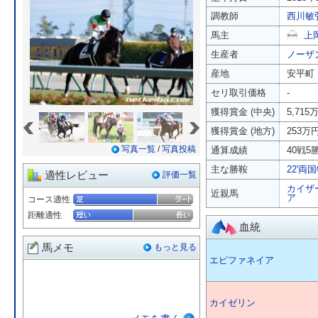
調教師
西川敏
馬主
上
生産者
ノーザ
産地
安平町
セリ取引価格
-
獲得賞金 (中央)
5,715
«
»
獲得賞金 (地方)
253万
写真一覧
/
写真投稿
通算成績
40戦5勝
主な勝鞍
22'両
適性レビュー
評価一覧
カイザ
近親馬
ア
コース適性
距離適性
血統
馬メモ
もっと見る
エピファネイア
カイゼリン