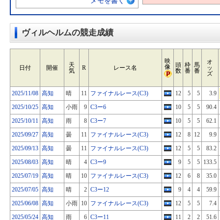
メモを書く
ヴィルヘルムの競走成績
映
オ
天
頭
枠
馬
像
日付
開催
R
レース名
ッ
気
数
番
番
ズ
2025/11/08
高知
晴
11
ファイナルレース(C3)
12
5
5
3.9
2025/10/25
高知
小雨
9
C3ー6
10
5
5
90.4
2025/10/11
高知
雨
8
C3ー7
10
5
5
62.1
2025/09/27
高知
曇
11
ファイナルレース(C3)
12
8
12
9.9
2025/09/13
高知
曇
11
ファイナルレース(C3)
12
5
5
83.2
2025/08/03
高知
晴
4
C3ー9
9
5
5
133.5
2025/07/19
高知
晴
10
ファイナルレース(C3)
12
6
8
35.0
2025/07/05
高知
晴
2
C3ー12
9
4
4
59.9
2025/06/08
高知
小雨
10
ファイナルレース(C3)
12
5
5
7.4
2025/05/24
高知
雨
6
C3ー11
11
2
2
51.6