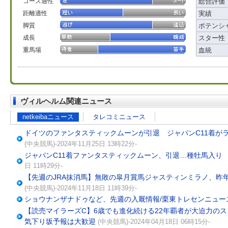
コース適性
総合評価
距離適性
実績
脚質
ポテンシ
成長
スター性
重馬場
血統
ヴィルヘルム関連ニュース
netkeibaニュース
タレコミニュース
ドイツのファンタスティックムーンが引退 ジャパンC11着が
(中央競馬)-2024年11月25日 13時22分-
ジャパンC11着ファンタスティックムーン、引退…種牡馬入り
日 11時29分-
【先週のJRA抹消馬】無敗の皐月賞馬ジャスティンミラノ、昨年
(中央競馬)-2024年11月18日 11時39分-
ショウナンザナドゥなど、先週の入厩情報/栗東トレセンニュー
【読売マイラーズC】6歳でも進化続ける22年覇者が大迫力の
気下り坂予報は大歓迎
(中央競馬)-2024年04月18日 06時15分-