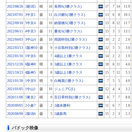
2023/08/26
3新潟5
晴
10
長岡S(3勝クラス)
17
7
14
11.9
2023/07/01
3中京1
曇
11
白川郷S(3勝クラス)
13
6
8
19.3
2022/09/18
5中京4
曇
10
納屋橋S(3勝クラス)
13
8
12
11.7
2022/06/11
4中京3
曇
11
桑名S(3勝クラス)
15
3
5
13.1
2022/04/03
3中山4
曇
10
両国特別(2勝クラス)
10
2
2
2.0
2022/03/13
1阪神10
曇
9
小豆島特別(2勝クラス)
12
5
5
3.0
2022/01/16
1中京6
晴
7
4歳以上1勝クラス
14
2
2
1.9
2021/12/26
6阪神8
晴
8
3歳以上1勝クラス
18
6
11
4.6
2021/10/23
4阪神5
晴
8
3歳以上1勝クラス
15
7
12
5.3
2021/01/30
1中京9
晴
9
白梅賞(1勝クラス)
7
5
5
4.0
2021/01/05
1中山1
曇
10
ジュニアC(L)
12
4
4
3.2
2020/11/08
5東京2
晴
9
百日草特別(1勝クラス)
8
7
7
8.8
2020/09/05
2小倉7
曇
2
2歳未勝利
11
6
7
1.8
2020/08/09
2新潟6
曇
5
2歳新馬
15
2
3
2.3
パドック映像