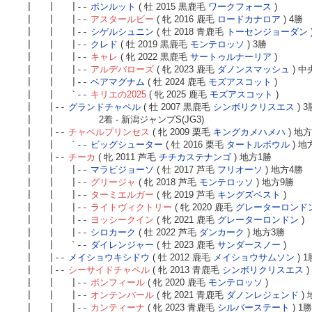
| | |--
ボンルット
( 牡 2015 黒鹿毛
ワークフォース
)
| | |--
アスタールビー
( 牝 2016 鹿毛
ロードカナロア
) 4勝
| | |--
シゲルシュニン
( 牡 2018 青鹿毛
トーセンジョーダン
| | |--
クレド
( 牡 2019 黒鹿毛
モンテロッソ
) 3勝
| | |--
キャレ
( 牝 2022 黒鹿毛
サートゥルナーリア
)
| | |--
アルデバローズ
( 牝 2023 鹿毛
ダノンスマッシュ
) 中
| | |--
ベアマグナム
( 牡 2024 鹿毛
モズアスコット
)
| | `--
キリエの2025
( 牝 2025 鹿毛
モズアスコット
)
| |--
グランドチャペル
( 牡 2007 黒鹿毛
シンボリクリスエス
) 3
| |
2着 - 新潟ジャンプS(JG3)
| |--
チャペルプリンセス
( 牝 2009 栗毛
キングカメハメハ
) 地
| | `--
ビッグシューター
( 牡 2016 栗毛
タートルボウル
) 地
| |--
チーカ
( 牝 2011 芦毛
チチカステナンゴ
) 地方1勝
| | |--
マラビジョーソ
( 牡 2017 芦毛
フリオーソ
) 地方4勝
| | |--
グリージャ
( 牝 2018 芦毛
モンテロッソ
) 地方9勝
| | |--
ターミエルガー
( 牝 2019 芦毛
キングズベスト
)
| | |--
ライトヴィクトリー
( 牝 2020 鹿毛
グレーターロンド
| | |--
ヨッシークイン
( 牝 2021 鹿毛
グレーターロンドン
)
| | |--
シロカーク
( 牡 2022 芦毛
ダンカーク
) 地方3勝
| | `--
ダイレンジャー
( 牡 2023 鹿毛
サンダースノー
)
| |--
メイショウキシドウ
( 牡 2012 鹿毛
メイショウサムソン
) 
| |--
シーサイドチャペル
( 牝 2013 青鹿毛
シンボリクリスエス
)
| | |--
ボンフィール
( 牝 2020 鹿毛
モンテロッソ
)
| | |--
オンテンバール
( 牝 2021 青鹿毛
ダノンレジェンド
)
| | |--
カンティーナ
( 牝 2023 青鹿毛
シルバーステート
) 