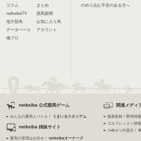
コラム
まとめ
のめり込む不安のある方へ
netkeibaTV
競馬新聞
地方競馬
お気に入り馬
データベース
アカウント
俺プロ
netkeiba 公式競馬ゲーム
関連メディ
みんなの愛馬とバトル！
うまいるスタジアム
徹底取材！野球情
ゴルフレッスン情
netkeiba 姉妹サイト
小林カツ代直伝！
愛馬の管理はお任せ！
netkeibaオーナーズ