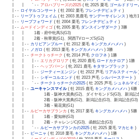
| | `--
アロハブリーズの2025
( 牝 2025 栗毛
ゴールドドリー
|--
ロイヤルコンサート
( 牡 2002 栗毛
フレンチデピュティ
)
|--
リープトゥフェイム
( 牡 2003 黒鹿毛
サンデーサイレンス
) 地方
|--
リープフォワード
( 牡 2004 栗毛
フレンチデピュティ
)
|--
ムードインディゴ
( 牝 2005 栗毛
ダンスインザダーク
) 3勝
| |
1着 - 府中牝馬S(G3)
| |
2着 - 秋華賞(G1)、関西TVローズS(G2)
| |--
カリビアンブルー
( 牡 2012 栗毛
キングカメハメハ
)
| |--
ノガロ
( 牡 2013 栗毛
キングカメハメハ
) 3勝
| |--
チークトゥチーク
( 牝 2014 芦毛
クロフネ
) 1勝
| | |--
エリカグロリア
( 牝 2020 鹿毛
ロードカナロア
) 1勝
| | |--
ヘップバーン
( 牝 2021 鹿毛
キタサンブラック
)
| | |--
ジーティーエンジン
( 牡 2022 芦毛
リアルスティール
| | |--
シギーコルエンド
( 牡 2023 芦毛
シルバーステート
)
| | `--
チークトゥチークの2025
( 牡 2025 芦毛
シュネルマイ
| |--
ユーキャンスマイル
( 牡 2015 鹿毛
キングカメハメハ
) 6勝
| |
1着 - 阪神大賞典(G2)、ダイヤモンドS(G3)、新潟記念
| |
2着 - 阪神大賞典(G2)、新潟記念(G3)、新潟記念(G3)
| |
3着 - 菊花賞(G1)
| |--
ルビーカサブランカ
( 牝 2017 栗毛
キングカメハメハ
) 5勝
| | |
1着 - 愛知杯(G3)
| | |
2着 - チャレンジC(G3)、函館記念(G3)
| | `--
ルビーカサブランカの2025
( 牡 2025 栗毛
マカヒキ
)
| |--
ピーニャ
( 牡 2018 栗毛
キングカメハメハ
) 1勝
| |--
ムードインディゴの2019
( 牝 2019 栗毛
モーリス
)