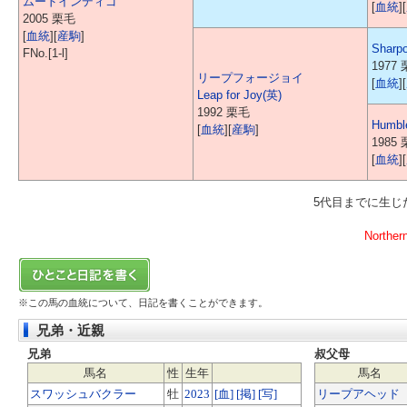
ムードインディゴ
[
血統
][
2005 栗毛
[
血統
][
産駒
]
Sharp
FNo.[1-l]
1977
リープフォージョイ
[
血統
][
Leap for Joy(英)
1992 栗毛
Humbl
[
血統
][
産駒
]
1985
[
血統
][
5代目までに生
Norther
※この馬の血統について、日記を書くことができます。
兄弟・近親
兄弟
叔父母
馬名
性
生年
馬名
スワッシュバクラー
牡
2023
[血]
[掲]
[写]
リープアヘッド