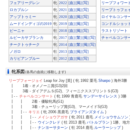
フェアリーグレン
牝
2022
[血]
[掲]
[写]
リープフォワー
ロカブルン
牝
2021
[血]
[掲]
[写]
リープトゥフェ
アップトゥミー
牝
2020
[血]
[掲]
[写]
ロイヤルコンサ
ムードインディゴの2019
牝
2019
[血]
[掲]
[写]
コンドルショッ
ピーニャ
牡
2018
[血]
[掲]
[写]
ラストリゾート
ルビーカサブランカ
牝
2017
[血]
[繁]
[掲]
[写]
チャペルコンサ
チークトゥチーク
牝
2014
[血]
[繁]
[掲]
[写]
ノガロ
牡
2013
[血]
[掲]
[写]
カリビアンブルー
牡
2012
[血]
[掲]
[写]
牝系図
(各馬の血統に移動します)
リープフォージョイ
Leap for Joy [英] ( 牝 1992 栗毛
Sharpo
) 海外3勝
|
1着 - オメノーニ賞(G3)2回
|
3着 - ダイアデムＳ(G2)、フィーニクススプリントＳ(G3)
|--
チャペルコンサート
( 牝 1999 青鹿毛
サンデーサイレンス
) 3勝
| |
2着 - 優駿牝馬(G1)
| |
3着 - チューリップ賞(G3)、マーメイドS(G3)
| |--
キリエ
( 牝 2006 黒鹿毛
ブライアンズタイム
)
| | |--
メイショウアガサ
( 牝 2011 鹿毛
メイショウサムソン
| | |--
ウインクレド
( 牡 2013 鹿毛
バトルプラン
) 1勝、地方
| | |--
ナンヨーサターン
( 牡 2014 鹿毛
ルーラーシップ
)