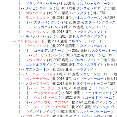
| |--
ブラッドサクセサー
( 牡 2009 栗毛
スペシャルウィーク
)
| |--
ダイビングボード
( 牡 2010 鹿毛
ダンスインザダーク
) 1勝
| |--
ボウパラディ
( 牝 2011 栗毛
ハーツクライ
) 地方7勝
| |--
ラストミニッツ
( 牝 2012 鹿毛
ネオユニヴァース
) 地方2勝
| | |--
スターリングラン
( 牡 2018 鹿毛
スターリングローズ
| | `--
バジガクフレンズ
( 牡 2019 鹿毛
モンテロッソ
)
| |--
センノヨンソン
( 牝 2013 鹿毛
ソングオブウインド
)
| `--
モリノパッション
( 牡 2014 栗毛
サウスヴィグラス
)
|--
コンドルショット
( 牝 2001 鹿毛
エルコンドルパサー
)
| |--
ゴールドミント
( 牝 2006 黒鹿毛
アグネスワールド
)
| | |--
ゴールデンボヤージ
( セ 2012 黒鹿毛
スクリーンヒー
| | `--
ノーザンミント
( 牝 2013 黒鹿毛
スクリーンヒーロー
| |--
フウシカデン
( 牝 2007 鹿毛
バブルガムフェロー
) 地方1勝
| |--
コンドルフライト
( 牡 2008 栗毛
アグネスフライト
) 地方5
| |--
マストゴーオン
( 牡 2009 鹿毛
ハーツクライ
)
| |--
リュウノースジョイ
( 牝 2012 鹿毛
スクリーンヒーロー
) 
| |--
カンテラガール
( 牝 2013 鹿毛
スクリーンヒーロー
) 地方1
| |--
メローブリーズ
( 牝 2014 黒鹿毛
スクリーンヒーロー
) 2勝
| | |--
パープルブリーズ
( 牝 2020 黒鹿毛
ビーチパトロール
| | |--
ランタナヒルズ
( 牝 2021 栗毛
ニューイヤーズデイ
) 
| | |--
ヴェントドーロ
( 牝 2022 青鹿毛
ゴールドドリーム
)
| | |--
メローブリーズの2024
( 牝 2024 黒鹿毛
フィレンツェ
| | `--
メローブリーズの2025
( 牝 2025 鹿毛
ダンシングプリ
| |--
ウインドトレイル
( 牡 2015 黒鹿毛
スクリーンヒーロー
)
| `--
アロハブリーズ
( 牝 2016 栗毛
スクリーンヒーロー
) 2勝、