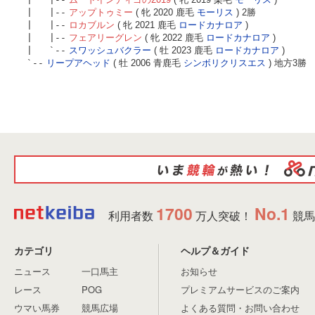
| |--
アップトゥミー
( 牝 2020 鹿毛
モーリス
) 2勝
| |--
ロカブルン
( 牝 2021 鹿毛
ロードカナロア
)
| |--
フェアリーグレン
( 牝 2022 鹿毛
ロードカナロア
)
| `--
スワッシュバクラー
( 牡 2023 鹿毛
ロードカナロア
)
`--
リープアヘッド
( 牡 2006 青鹿毛
シンボリクリスエス
) 地方3勝
1700
No.1
利用者数
万人突破！
競馬
カテゴリ
ヘルプ＆ガイド
ニュース
一口馬主
お知らせ
レース
POG
プレミアムサービスのご案内
ウマい馬券
競馬広場
よくある質問・お問い合わせ