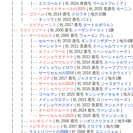
| | |--
エスゴールド
( 牡 2024 青鹿毛
ワールドプレミア
)
| | `--
シーサイドチャペルの2025
( 牝 2025 黒鹿毛
モーニン
| |--
ゴスペル
( 牝 2014 鹿毛
クロフネ
) 地方10勝
| | `--
キッソウ
( 牡 2023 鹿毛
バゴ
)
| `--
エピクレーシス
( 牝 2017 栗毛
タートルボウル
)
|--
ラストリゾート
( 牝 2000 栗毛
ノーザンテースト
) 1勝
| |--
サーリセルカ
( 牝 2005 鹿毛
ウォーエンブレム
)
| | |--
セルーカ
( 牡 2010 鹿毛
ダンスインザダーク
) 地方4勝
| | |--
マーシャラー
( 牡 2011 黒鹿毛
スペシャルウィーク
)
| | |--
カフェノワール
( 牝 2012 栗毛
スペシャルウィーク
)
| | |--
メイショウタチマチ
( 牝 2013 鹿毛
スペシャルウィー
| | |--
メイショウマルコマ
( 牝 2014 黒鹿毛
スペシャルウィ
| | |--
メイショウレイロウ
( 牡 2015 鹿毛
ディープブリラン
| | |--
サーリセルカの2016
( 牡 2016 鹿毛
ジャスタウェイ
)
| | |--
テゴナ
( 牝 2017 鹿毛
ジャスタウェイ
) 地方1勝
| | |--
サーリセルカの2018
( 牝 2018 栗毛
ジャスタウェイ
)
| | |--
メイショウヒヅクリ
( 牝 2019 黒鹿毛
ディーマジェス
| | |--
コールマン
( 牡 2020 鹿毛
キンシャサノキセキ
) 地方
| | |--
メイショウロマン
( 牡 2021 鹿毛
ロジャーバローズ
)
| | |--
メイショウカスガイ
( 牡 2022 黒鹿毛
マジェスティッ
| | |--
オーロラクルーズ
( 牝 2024 鹿毛
ヴァンゴッホ
)
| | `--
サーリセルカの2025
( 牝 2025 鹿毛
ヴァンゴッホ
)
| |--
トレモリノス
( 牝 2006 鹿毛
シンボリクリスエス
) 地方4勝
| |--
イビサアイランド
( 牝 2007 鹿毛
クロフネ
) 地方3勝
| |--
ラストリゾートの2008
( 牡 2008 鹿毛
スニッツェル
)