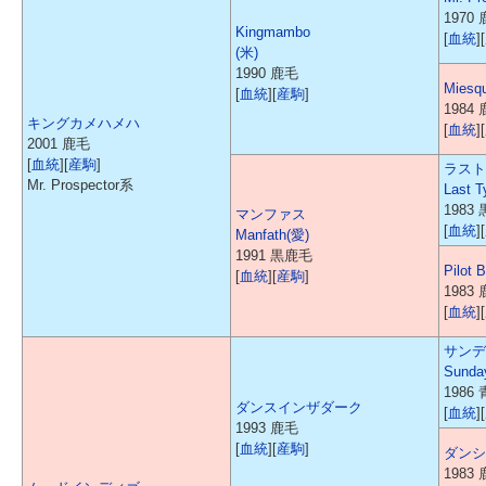
1970
Kingmambo
[
血統
][
(米)
1990 鹿毛
Miesq
[
血統
][
産駒
]
1984
キングカメハメハ
[
血統
][
2001 鹿毛
[
血統
][
産駒
]
ラスト
Mr. Prospector系
Last 
1983
マンファス
[
血統
][
Manfath(愛)
1991 黒鹿毛
Pilot B
[
血統
][
産駒
]
1983
[
血統
][
サンデ
Sunda
1986
ダンスインザダーク
[
血統
][
1993 鹿毛
[
血統
][
産駒
]
ダンシ
1983