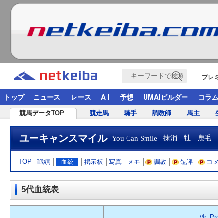
プレ
トップ
ニュース
レース
A I
予想
UMAIビルダー
コラ
競馬データTOP
競走馬
騎手
調教師
馬主
ユーキャンスマイル
You Can Smile
抹消 牡 鹿毛
TOP
戦績
血統
掲示板
写真
メモ
調教
短評
コ
5代血統表
Mr. Pr