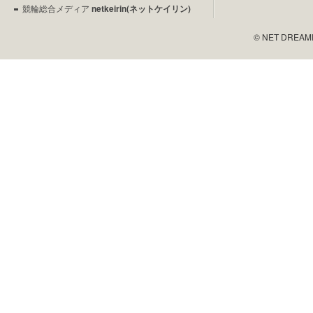
競輪総合メディア
netkeirin(ネットケイリン)
© NET DREAMERS