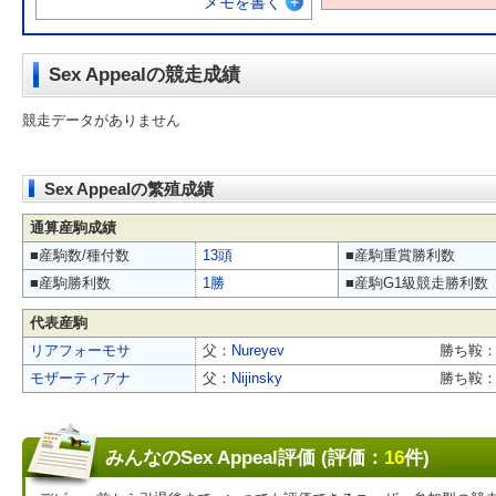
メモを書く
Sex Appealの競走成績
競走データがありません
Sex Appealの繁殖成績
通算産駒成績
■産駒数/種付数
13頭
■産駒重賞勝利数
■産駒勝利数
1勝
■産駒G1級競走勝利数
代表産駒
リアフォーモサ
父：
Nureyev
勝ち鞍
モザーティアナ
父：
Nijinsky
勝ち鞍
みんなのSex Appeal評価 (評価：
16
件)