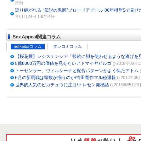
20分-
語り継がれる “伝説の鬼脚”ブロードアピール 00年根岸Sで見
年01月24日 18時14分-
Sex Appeal関連コラム
netkeibaコラム
タレコミコラム
【桜花賞】レシステンシア「後続に脚を使わせるような逃げを
5億8000万円の価値を見せたいアドマイヤビルゴ
()-2019年09月
トーセンラー、ヴィルシーナと配合パターンがよく似たアトム
6月の新馬戦は頭数が揃うのか/吉田竜作マル秘週報
()-2013年0
世界的人気のピカチュウに注目/トレセン発秘話
()-2013年05月0