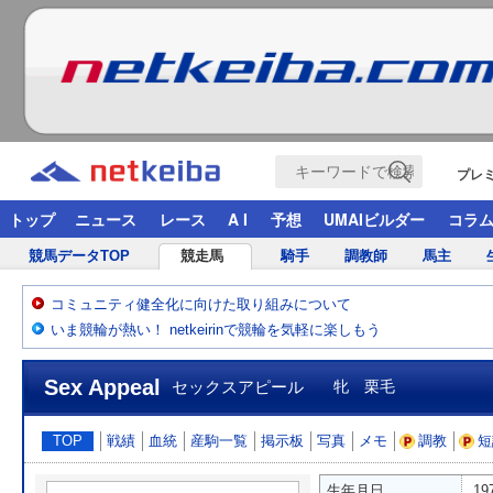
プレ
トップ
ニュース
レース
A I
予想
UMAIビルダー
コラ
競馬データTOP
競走馬
騎手
調教師
馬主
コミュニティ健全化に向けた取り組みについて
いま競輪が熱い！ netkeirinで競輪を気軽に楽しもう
Sex Appeal
セックスアピール
牝 栗毛
TOP
戦績
血統
産駒一覧
掲示板
写真
メモ
調教
短
生年月日
19