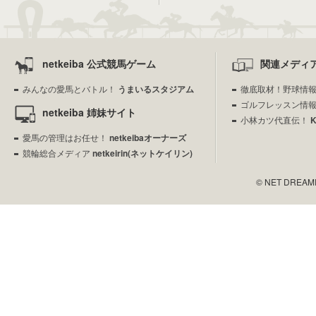
netkeiba 公式競馬ゲーム
関連メディ
みんなの愛馬とバトル！
うまいるスタジアム
徹底取材！野球情
ゴルフレッスン情
netkeiba 姉妹サイト
小林カツ代直伝！
愛馬の管理はお任せ！
netkeibaオーナーズ
競輪総合メディア
netkeirin(ネットケイリン)
© NET DREAMERS