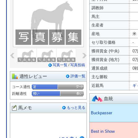
調教師
馬主
生産者
産地
米
セリ取引価格
-
«
»
獲得賞金 (中央)
0
獲得賞金 (地方)
0
写真一覧
/
写真投稿
通算成績
0戦
適性レビュー
評価一覧
主な勝鞍
近親馬
ギ
コース適性
距離適性
血統
馬メモ
もっと見る
Buckpasser
Best in Show