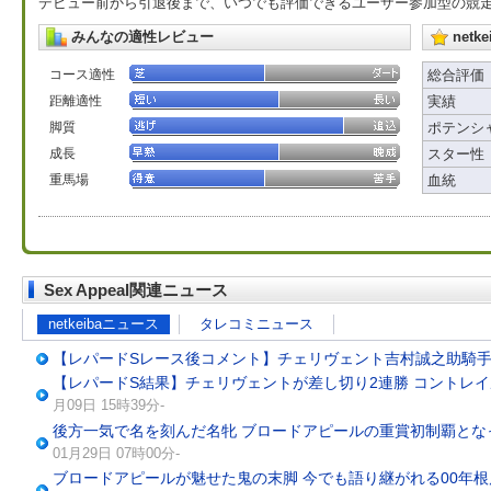
デビュー前から引退後まで、いつでも評価できるユーザー参加型の競
みんなの適性レビュー
net
コース適性
総合評価
距離適性
実績
脚質
ポテンシ
成長
スター性
重馬場
血統
Sex Appeal関連ニュース
netkeibaニュース
タレコミニュース
【レパードSレース後コメント】チェリヴェント吉村誠之助騎
【レパードS結果】チェリヴェントが差し切り2連勝 コントレ
月09日 15時39分-
後方一気で名を刻んだ名牝 ブロードアピールの重賞初制覇とな
01月29日 07時00分-
ブロードアピールが魅せた鬼の末脚 今でも語り継がれる00年根