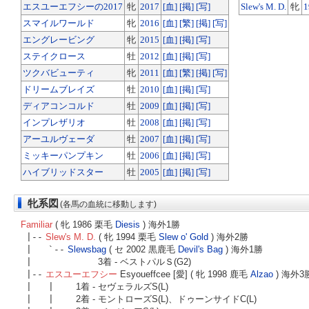
エスユーエフシーの2017
牝
2017
[血]
[掲]
[写]
Slew's M. D.
牝
1
スマイルワールド
牝
2016
[血]
[繁]
[掲]
[写]
エングレービング
牝
2015
[血]
[掲]
[写]
ステイクロース
牡
2012
[血]
[掲]
[写]
ツクバビューティ
牝
2011
[血]
[繁]
[掲]
[写]
ドリームブレイズ
牡
2010
[血]
[掲]
[写]
ディアコンコルド
牡
2009
[血]
[掲]
[写]
インプレザリオ
牡
2008
[血]
[掲]
[写]
アーユルヴェーダ
牡
2007
[血]
[掲]
[写]
ミッキーパンプキン
牡
2006
[血]
[掲]
[写]
ハイブリッドスター
牡
2005
[血]
[掲]
[写]
牝系図
(各馬の血統に移動します)
Familiar
( 牝 1986 栗毛
Diesis
) 海外1勝
|--
Slew's M. D.
( 牝 1994 栗毛
Slew o' Gold
) 海外2勝
| `--
Slewsbag
( セ 2002 黒鹿毛
Devil's Bag
) 海外1勝
|
3着 - ベストパルＳ(G2)
|--
エスユーエフシー
Esyoueffcee [愛] ( 牝 1998 鹿毛
Alzao
) 海外3
| |
1着 - セヴェラルズS(L)
| |
2着 - モントローズS(L)、ドゥーンサイドC(L)