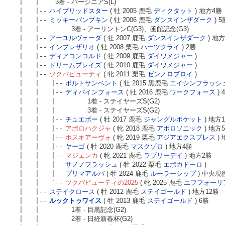
| |
3着 - バージニアS(L)
| |--
ハイブリッドスター
( 牡 2005 鹿毛
ディクタット
) 地方4勝
| |--
ミッキーパンプキン
( 牡 2006 鹿毛
ダンスインザダーク
) 5
| |
3着 - アーリントンC(G3)、函館記念(G3)
| |--
アーユルヴェーダ
( 牡 2007 鹿毛
ダンスインザダーク
) 地
| |--
インプレザリオ
( 牡 2008 栗毛
ハーツクライ
) 2勝
| |--
ディアコンコルド
( 牡 2009 鹿毛
ダイワメジャー
)
| |--
ドリームブレイズ
( 牡 2010 鹿毛
ダイワメジャー
)
| |--
ツクバビューティ
( 牝 2011 栗毛
ゼンノロブロイ
)
| | |--
ポルトサンベント
( 牡 2015 黒鹿毛
エイシンフラッシ
| | |--
ディバインフォース
( 牡 2016 鹿毛
ワークフォース
) 
| | |
1着 - ステイヤーズS(G2)
| | |
3着 - ステイヤーズS(G2)
| | |--
チュエボー
( 牡 2017 鹿毛
ジャングルポケット
) 地方
| | |--
アポロハクジャ
( 牝 2018 鹿毛
アポロソニック
) 地方
| | |--
ポスキアーヴォ
( 牝 2019 栗毛
アジアエクスプレス
)
| | |--
ヤーゴ
( 牡 2020 鹿毛
マスクゾロ
) 地方4勝
| | |--
マジェンカ
( 牝 2021 鹿毛
ラブリーデイ
) 地方2勝
| | |--
サノノフラッシュ
( 牡 2022 栗毛
エポカドーロ
)
| | |--
プリマアルバ
( 牡 2024 鹿毛
ルーラーシップ
) 中央現
| | `--
ツクバビューティの2025
( 牝 2025 鹿毛
エフフォーリ
| |--
ステイクロース
( 牡 2012 鹿毛
ステイゴールド
) 地方12勝
| |--
ルックトゥワイス
( 牡 2013 鹿毛
ステイゴールド
) 6勝
| |
1着 - 目黒記念(G2)
| |
2着 - 日経新春杯(G2)