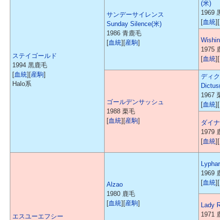
(米)
1969
サンデーサイレンス
[
血統
][
Sunday Silence(米)
1986 青鹿毛
Wishin
[
血統
][
産駒
]
1975
ステイゴールド
[
血統
][
1994 黒鹿毛
[
血統
][
産駒
]
ディク
Halo系
Dictus
1967
ゴールデンサッシュ
[
血統
][
1988 栗毛
[
血統
][
産駒
]
ダイナ
1979
[
血統
][
Lypha
1969
[
血統
][
Alzao
1980 鹿毛
[
血統
][
産駒
]
Lady 
1971
エスユーエフシー