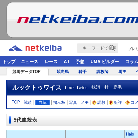
プレ
トップ
ニュース
レース
A I
予想
UMAIビルダー
コラ
競馬データTOP
競走馬
騎手
調教師
馬主
ルックトゥワイス
Look Twice
抹消 牡 鹿毛
TOP
戦績
血統
掲示板
写真
メモ
調教
短評
コ
5代血統表
Halo