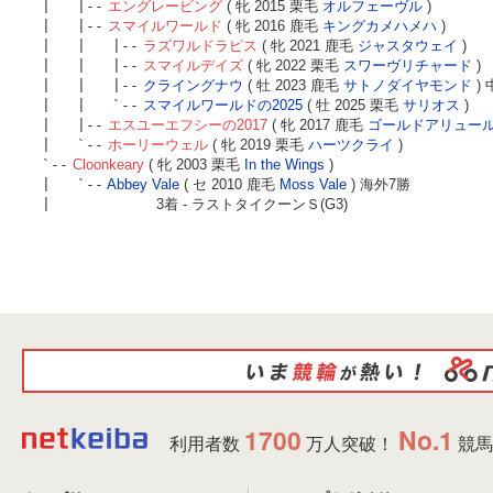
| |--
エングレービング
( 牝 2015 栗毛
オルフェーヴル
)
| |--
スマイルワールド
( 牝 2016 鹿毛
キングカメハメハ
)
| | |--
ラズワルドラピス
( 牝 2021 鹿毛
ジャスタウェイ
)
| | |--
スマイルデイズ
( 牝 2022 栗毛
スワーヴリチャード
)
| | |--
クライングナウ
( 牡 2023 鹿毛
サトノダイヤモンド
)
| | `--
スマイルワールドの2025
( 牡 2025 栗毛
サリオス
)
| |--
エスユーエフシーの2017
( 牝 2017 鹿毛
ゴールドアリュー
| `--
ホーリーウェル
( 牝 2019 栗毛
ハーツクライ
)
`--
Cloonkeary
( 牝 2003 栗毛
In the Wings
)
| `--
Abbey Vale
( セ 2010 鹿毛
Moss Vale
) 海外7勝
|
3着 - ラストタイクーンＳ(G3)
1700
No.1
利用者数
万人突破！
競馬