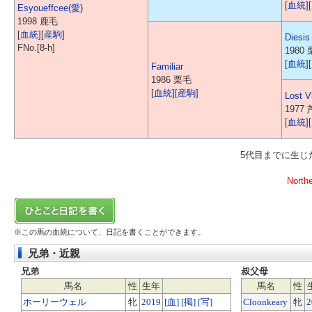
[
血統
][
Esyoueffcee(愛)
1998 鹿毛
[
血統
][
産駒
]
Diesis
FNo.[8-h]
1980
[
血統
][
Familiar
1986 栗毛
[
血統
][
産駒
]
Lost V
1977
[
血統
][
5代目までに生
North
※この馬の血統について、日記を書くことができます。
兄弟・近親
兄弟
叔父母
馬名
性
生年
馬名
性
ホーリーウェル
牝
2019
[血]
[掲]
[写]
Cloonkeary
牝
2