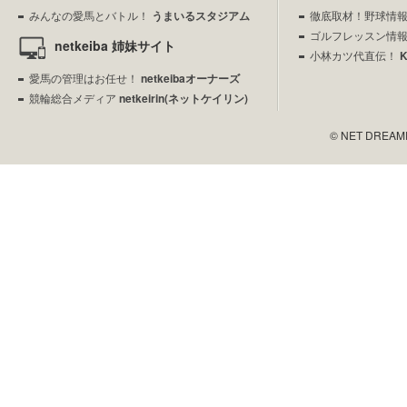
みんなの愛馬とバトル！
うまいるスタジアム
徹底取材！野球情
ゴルフレッスン情
netkeiba 姉妹サイト
小林カツ代直伝！
愛馬の管理はお任せ！
netkeibaオーナーズ
競輪総合メディア
netkeirin(ネットケイリン)
© NET DREAMERS