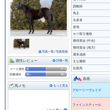
調教師
馬主
生産者
産地
セリ取引価格
獲得賞金 (中央)
獲得賞金 (地方)
写真一覧
/
写真投稿
通算成績
適性レビュー
評価一覧
主な勝鞍
近親馬
コース適性
距離適性
血統
馬メモ
もっと見る
グローリーヴェイズ
ファインスティール