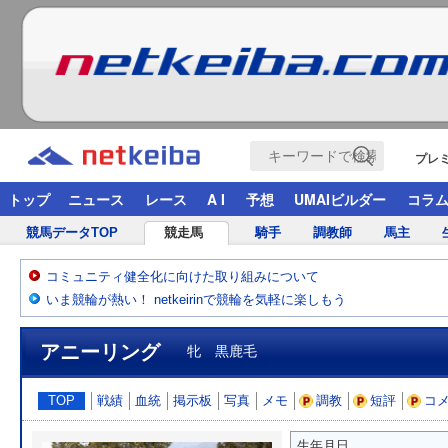
プレ
トップ
ニュース
レース
A I
予想
UMAIビルダー
コラ
競馬データTOP
競走馬
騎手
調教師
馬主
コミュニティ健全化に向けた取り組みについて
いま競輪が熱い！ netkeirinで競輪を気軽に楽しもう
アニーリング
牝 黒鹿毛
TOP
戦績
血統
掲示板
写真
メモ
調教
短評
コ
生年月日