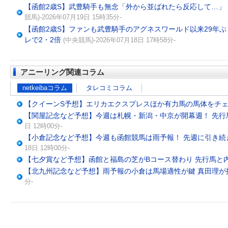
【函館2歳S】武豊騎手も無念「外から並ばれたら反応して…」
競馬)-2026年07月19日 15時35分-
【函館2歳S】ファンも武豊騎手のアグネスワールド以来29年ぶ
レで2・2倍
(中央競馬)-2026年07月18日 17時58分-
アニーリング関連コラム
netkeibaコラム
タレコミコラム
【クイーンS予想】エリカエクスプレスほか有力馬の馬体をチ
【関屋記念など予想】今週は札幌・新潟・中京が開幕週！ 先行馬
日 12時00分-
【小倉記念など予想】今週も函館競馬は雨予報！ 先週に引き続
18日 12時00分-
【七夕賞など予想】函館と福島の芝がBコース替わり 先行馬と内
【北九州記念など予想】雨予報の小倉は馬場適性が鍵 真田理が
分-