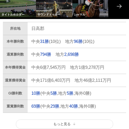
タイトルホルダー
サウンドトゥルー
シャマル
日高郡
所在地
中央
31勝
(10位) 地方
96勝
(10位)
本年勝利数
中央
794勝
地方
2,698勝
通算勝利数
中央6億7,545万円 地方1億9,278万円
本年獲得賞金
中央171億6,403万円 地方46億2,111万円
通算獲得賞金
10勝
(中央
5勝
,地方
5勝
,海外0勝)
GI勝利数
69勝
(中央
29勝
,地方
40勝
,海外0勝)
重賞勝利数
もっと見る