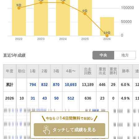
直近5年成績
中央
地方
出走
重賞
重賞
年度
順位
1着
2着
3着
4着〜
勝率
連
回数
出走
勝利
累計
794
832
870
10,693
13,189
446
29
6.0％
1
2026
10
31
43
50
512
636
23
0
4.9％
1
タッチして成績を見る