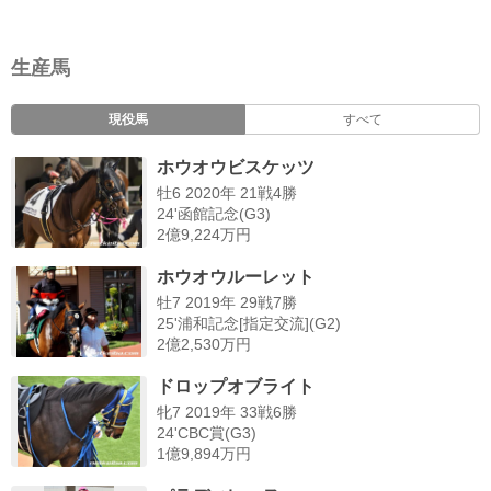
生産馬
現役馬
すべて
ホウオウビスケッツ
牡6 2020年 21戦4勝
24'函館記念(G3)
2億9,224万円
ホウオウルーレット
牡7 2019年 29戦7勝
25'浦和記念[指定交流](G2)
2億2,530万円
ドロップオブライト
牝7 2019年 33戦6勝
24'CBC賞(G3)
1億9,894万円