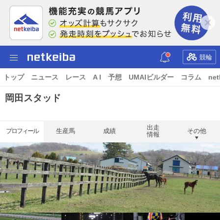
競輪
トップ
ニュース
レース
A I
予想
UMAIビルダー
コラム
net
岡田スタッド
出走
プロフィール
生産馬
成績
その他
情報