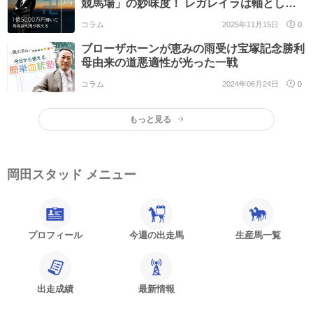
競馬場」の妙味度！ レガレイラは軸として
盤石なのか？/第259回
コラム
2025年11月15日
0
ブローザホーンが恵みの雨受け宝塚記念勝利
母由来の道悪適性が光った一戦
コラム
2024年06月24日
0
もっと見る
岡田スタッド メニュー
プロフィール
今週の出走馬
生産馬一覧
出走成績
最新情報