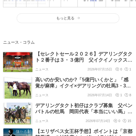
もっと見る
ニュース・コラム
【セレクトセール２０２６】デアリングタク
ト２番子は３・３億円 父イクイノックスで
夢の９冠ベビー
ニュース
2026年07月15日
0
1
高いのか安いのか?「5億円いくかと」「感
覚が麻痺」イクイ×デアリングの牡馬3・3億
円にSNSの反応分かれる
ニュース
2026年07月14日
1
8
デアリングタクト初仔はクラブ募集 父ベン
バトルの牡馬 岡田代表「本当にいい馬」母
と同じ杉山晴厩舎へ
ニュース
2026年07月14日
0
15
【エリザベス女王杯予想】ポイントは「京都