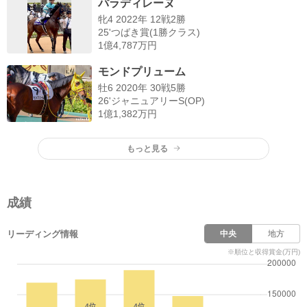
パラディレーヌ
牝4 2022年 12戦2勝
25'つばき賞(1勝クラス)
1億4,787万円
モンドプリューム
牡6 2020年 30戦5勝
26'ジャニュアリーS(OP)
1億1,382万円
もっと見る
成績
リーディング情報
中央
地方
※順位と収得賞金(万円)