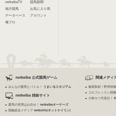
netkeibaTV
競馬新聞
地方競馬
お気に入り馬
データベース
アカウント
俺プロ
netkeiba 公式競馬ゲーム
関連メディ
みんなの愛馬とバトル！
うまいるスタジアム
徹底取材！野球情
ゴルフレッスン情
netkeiba 姉妹サイト
小林カツ代直伝！
愛馬の管理はお任せ！
netkeibaオーナーズ
競輪総合メディア
netkeirin(ネットケイリン)