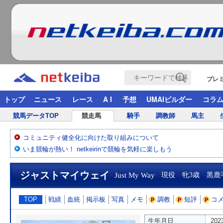
プレ
トップ
ニュース
レース
A I
予想
UMAIビルダー
コラ
競馬データTOP
競走馬
騎手
調教師
馬主
コミュニティ健全化に向けた取り組みについて
いま競輪が熱い！ netkeirinで競輪を気軽に楽しもう
ジャストマイウェイ
Just My Way
現役 牝3歳 黒鹿
TOP
戦績
血統
掲示板
写真
メモ
調教
短評
コ
生年月日
20