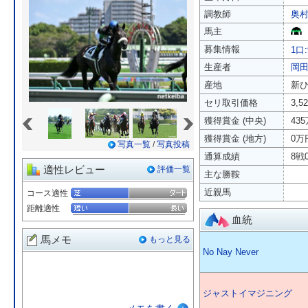
調教師
奥
馬主
募集情報
1口
生産者
岡
産地
新
セリ取引価格
3,5
«
»
獲得賞金 (中央)
43
獲得賞金 (地方)
0万
写真一覧
/
写真投稿
通算成績
8戦0
適性レビュー
評価一覧
主な勝鞍
近親馬
コース適性
距離適性
血統
馬メモ
もっと見る
No Nay Never
ジャストイマジニング