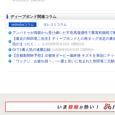
年05月02日 16時30分-
ディープボンド関連コラム
netkeibaコラム
タレコミコラム
アンパドゥが両親から受け継いだ不良馬場適性で重賞初挑戦で
【最近の和田竜二先生】ディープボンドとの再タッグ決定の裏
信がまったく…」
()-2026年05月22日 18時01分-
GIで1番人気の連勝記録
()-2026年05月21日 12時00分-
【京都新聞杯予想】京都発ダービー最終便 キズナを筆頭にディ
「ワックン、お疲れ様！」──愛と笑いに包まれた和田竜二元騎