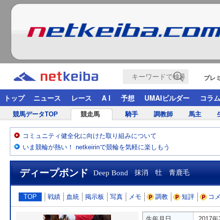
プレ
トップ
ニュース
レース
A I
予想
UMAIビルダー
コラ
競馬データTOP
競走馬
騎手
調教師
馬主
コミュニティ健全化に向けた取り組みについて
いま競輪が熱い！ netkeirinで競輪を気軽に楽しもう
ディープボンド
Deep Bond
抹消 牡 青鹿毛
TOP
戦績
血統
掲示板
写真
メモ
調教
短評
コ
生年月日
2017年