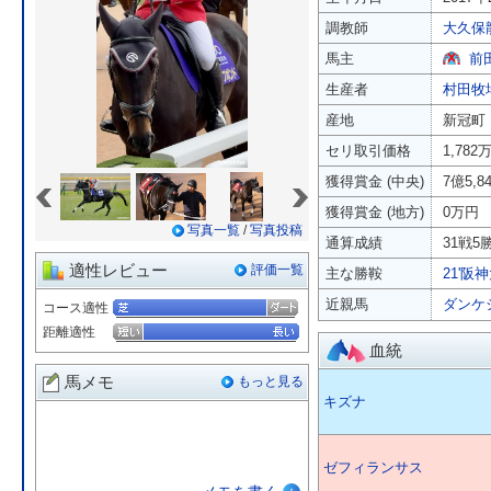
調教師
大久保
馬主
前
生産者
村田牧
産地
新冠町
セリ取引価格
1,782
«
»
獲得賞金 (中央)
7億5,8
獲得賞金 (地方)
0万円
写真一覧
/
写真投稿
通算成績
31戦5勝
適性レビュー
評価一覧
主な勝鞍
21'阪
近親馬
ダンケ
コース適性
距離適性
血統
馬メモ
もっと見る
キズナ
ゼフィランサス