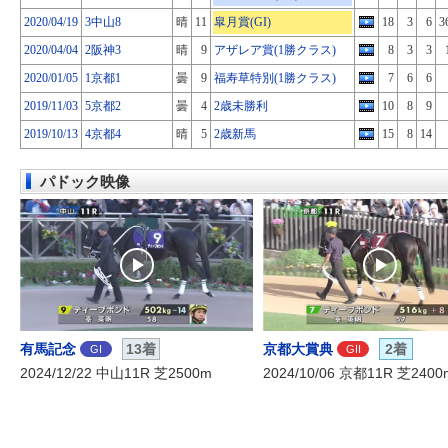
2020/04/19
3中山8
晴
11
皐月賞(GI)
18
3
6
3
2020/04/04
2阪神3
晴
9
アザレア賞(1勝クラス)
8
3
3
2020/01/05
1京都1
曇
9
福寿草特別(1勝クラス)
7
6
6
2019/11/03
5京都2
曇
4
2歳未勝利
10
8
9
2019/10/13
4京都4
晴
5
2歳新馬
15
8
14
パドック映像
有馬記念
13着
京都大賞典
2着
GI
GII
2024/12/22 中山11R 芝2500m
2024/10/06 京都11R 芝2400