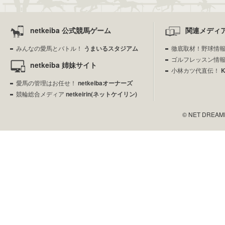
netkeiba 公式競馬ゲーム
関連メディ
みんなの愛馬とバトル！
うまいるスタジアム
徹底取材！野球情
ゴルフレッスン情
netkeiba 姉妹サイト
小林カツ代直伝！
愛馬の管理はお任せ！
netkeibaオーナーズ
競輪総合メディア
netkeirin(ネットケイリン)
© NET DREAMERS