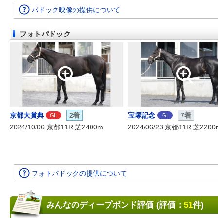
パドック映像の提供について
フォトパドック
京都大賞典
2着
宝塚記念
7着
GII
GI
2024/10/06 京都11R 芝2400m
2024/06/23 京都11R 芝2200
フォトパドックの提供について
みんなのディープボンド評価 (評価：
51
件)