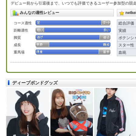
デビュー前から引退後まで、いつでも評価できるユーザー参加型の競
みんなの適性レビュー
net
コース適性
総合評価
距離適性
実績
脚質
ポテンシ
成長
スター性
重馬場
血統
ディープボンドグッズ