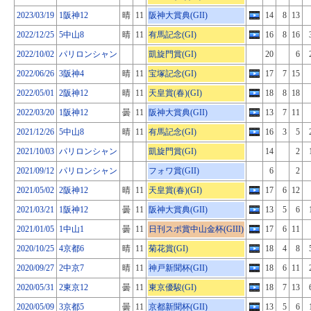
2023/03/19
1阪神12
晴
11
阪神大賞典(GII)
14
8
13
2022/12/25
5中山8
晴
11
有馬記念(GI)
16
8
16
2022/10/02
パリロンシャン
凱旋門賞(GI)
20
6
2022/06/26
3阪神4
晴
11
宝塚記念(GI)
17
7
15
2022/05/01
2阪神12
晴
11
天皇賞(春)(GI)
18
8
18
2022/03/20
1阪神12
曇
11
阪神大賞典(GII)
13
7
11
2021/12/26
5中山8
晴
11
有馬記念(GI)
16
3
5
2021/10/03
パリロンシャン
凱旋門賞(GI)
14
2
2021/09/12
パリロンシャン
フォワ賞(GII)
6
2
2021/05/02
2阪神12
晴
11
天皇賞(春)(GI)
17
6
12
2021/03/21
1阪神12
曇
11
阪神大賞典(GII)
13
5
6
2021/01/05
1中山1
曇
11
日刊スポ賞中山金杯(GIII)
17
6
11
2020/10/25
4京都6
晴
11
菊花賞(GI)
18
4
8
2020/09/27
2中京7
晴
11
神戸新聞杯(GII)
18
6
11
2020/05/31
2東京12
曇
11
東京優駿(GI)
18
7
13
2020/05/09
3京都5
曇
11
京都新聞杯(GII)
13
5
6