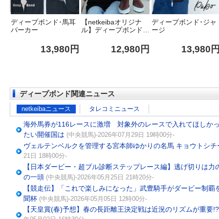
耳
【netkeibaオリジナ
ディープボンド･ジャ
ディープボンド･魅惑
ル】ディープボンド･
ージ
のこしあんパーカー
BIGぬいぐるみ
0円
12,980円
13,980円
13,980
ディープボンド関連ニュース
netkeibaニュース
タレコミニュース
海外馬券が116レースに激増 対象外のレースで入れてほしか
たい開催国は
(中央競馬)-2026年07月29日 19時00分-
ヴェルテンベルクを管理する宮本師ゆかりの名馬 キョウトシチ
21日 18時00分-
【日本ダービー・超ブル診断ステップレース編】逃げ切りは力
の一頭
(中央競馬)-2026年05月25日 21時20分-
【競走伝】「これで楽しみになった」武豊騎手がダービー制覇を
聞杯
(中央競馬)-2026年05月05日 12時00分-
【天皇賞(春)予想】春の長距離王決定戦は近況のリズムが重要!