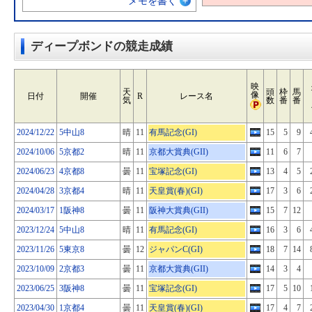
メモを書く
ディープボンドの競走成績
映
天
頭
枠
馬
像
日付
開催
R
レース名
気
数
番
番
2024/12/22
5中山8
晴
11
有馬記念(GI)
15
5
9
2024/10/06
5京都2
晴
11
京都大賞典(GII)
11
6
7
2024/06/23
4京都8
曇
11
宝塚記念(GI)
13
4
5
2024/04/28
3京都4
晴
11
天皇賞(春)(GI)
17
3
6
2024/03/17
1阪神8
曇
11
阪神大賞典(GII)
15
7
12
2023/12/24
5中山8
晴
11
有馬記念(GI)
16
3
6
2023/11/26
5東京8
曇
12
ジャパンC(GI)
18
7
14
2023/10/09
2京都3
曇
11
京都大賞典(GII)
14
3
4
2023/06/25
3阪神8
曇
11
宝塚記念(GI)
17
5
10
2023/04/30
1京都4
曇
11
天皇賞(春)(GI)
17
4
7