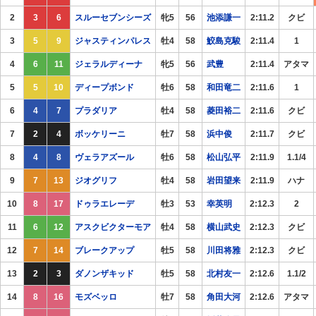
2
3
6
スルーセブンシーズ
牝5
56
池添謙一
2:11.2
クビ
3
5
9
ジャスティンパレス
牡4
58
鮫島克駿
2:11.4
1
4
6
11
ジェラルディーナ
牝5
56
武豊
2:11.4
アタマ
5
5
10
ディープボンド
牡6
58
和田竜二
2:11.6
1
6
4
7
プラダリア
牡4
58
菱田裕二
2:11.6
クビ
7
2
4
ボッケリーニ
牡7
58
浜中俊
2:11.7
クビ
8
4
8
ヴェラアズール
牡6
58
松山弘平
2:11.9
1.1/4
9
7
13
ジオグリフ
牡4
58
岩田望来
2:11.9
ハナ
10
8
17
ドゥラエレーデ
牡3
53
幸英明
2:12.3
2
11
6
12
アスクビクターモア
牡4
58
横山武史
2:12.3
クビ
12
7
14
ブレークアップ
牡5
58
川田将雅
2:12.3
クビ
13
2
3
ダノンザキッド
牡5
58
北村友一
2:12.6
1.1/2
14
8
16
モズベッロ
牡7
58
角田大河
2:12.6
アタマ