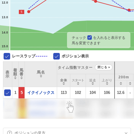
12.0
5
13.0
14.0
チェック
を入れると表示する
馬を変更できます
15.0
レースラップ
ポジション表示
タイム指数マスター
閉じる
着
馬
表
馬名
順
番
示
200m
全体
スタート
追走
上がり
1
5
イクイノックス
113
102
104
106
12.6
-
ポジションの見方