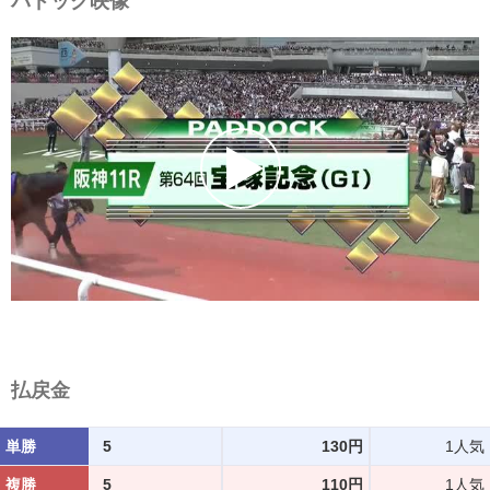
パドック映像
払戻金
単勝
5
130円
1人気
複勝
5
110円
1人気