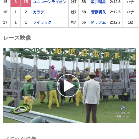
15
8
15
ユニコーンライオン
牡7
58
坂井瑠星
2:12.6
ハナ
16
1
2
カラテ
牡7
58
菅原明良
2:12.6
ハナ
17
1
1
ライラック
牝4
56
Ｍ．デム
2:12.7
1/2
レース映像