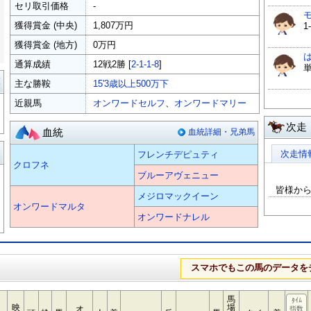
セリ取引価格
-
獲得賞金 (中央)
1,807万円
1
獲得賞金 (地方)
0万円
通算成績
12戦2勝 [
2-1-1-8
]
覧
主な勝鞍
15'3歳以上500万下
近親馬
オンワードセルフ
、
オンワードマリー
次走
血統
血統詳細・兄弟馬
る
次走情
フレンチデピュティ
クロフネ
ブルーアヴェニュー
皆様か
メジロマックイーン
オンワードマルタ
オンワードナレル
スマホでもこの馬のデータを
馬
ﾀｲﾑ
映
場
オ
指数