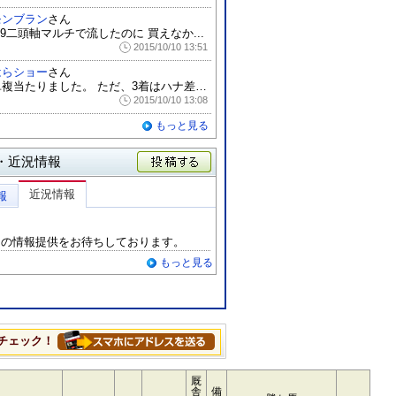
モンブラン
さん
-9二頭軸マルチで流したのに 買えなか...
2015/10/10 13:51
はらショー
さん
単複当たりました。 ただ、3着はハナ差で...
2015/10/10 13:08
もっと見る
・近況情報
投稿する
近況情報
報
らの情報提供をお待ちしております。
もっと見る
チェック！
厩
舎
備