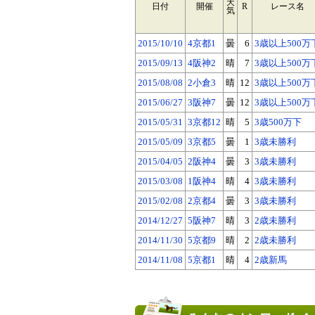
天
日付
開催
R
レース名
気
2015/10/10
4京都1
曇
6
3歳以上500万
2015/09/13
4阪神2
晴
7
3歳以上500万
2015/08/08
2小倉3
晴
12
3歳以上500万
2015/06/27
3阪神7
曇
12
3歳以上500万
2015/05/31
3京都12
晴
5
3歳500万下
2015/05/09
3京都5
曇
1
3歳未勝利
2015/04/05
2阪神4
曇
3
3歳未勝利
2015/03/08
1阪神4
晴
4
3歳未勝利
2015/02/08
2京都4
曇
3
3歳未勝利
2014/12/27
5阪神7
晴
3
2歳未勝利
2014/11/30
5京都9
晴
2
2歳未勝利
2014/11/08
5京都1
晴
4
2歳新馬