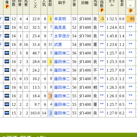
頭
枠
馬
人
着
斤
馬
タイ
着
像
指
ッ
騎手
距離
数
番
番
気
順
量
場
ム
差
数
ズ
下
12
4
4
22.0
8
1
幸英明
55
ダ1800
良
-5
1:52.5
0.0
95
下
16
6
12
32.5
9
7
義英真
52
ダ1400
良
**
1:24.6
0.5
**
下
16
1
2
25.4
9
7
太宰啓介
54
ダ1700
良
**
1:45.8
1.4
**
下
16
8
16
31.4
9
11
武豊
54
ダ1400
重
**
1:23.6
1.2
**
15
5
8
48.7
8
5
藤田伸二
56
ダ1400
良
**
1:25.7
0.5
**
16
2
3
28.6
10
1
藤田伸二
56
ダ1400
良
**
1:25.3
0.0
**
16
4
7
24.2
7
6
藤田伸二
56
ダ1400
不
**
1:25.7
0.9
**
15
8
15
10.2
6
8
藤田伸二
56
ダ1400
不
**
1:25.3
1.2
**
16
6
11
13.5
5
8
藤田伸二
56
ダ1400
稍
**
1:26.5
0.9
**
16
2
3
18.4
9
3
藤田伸二
55
ダ1400
良
**
1:26.3
0.6
**
12
2
2
9.7
6
4
藤田伸二
55
ダ1400
重
**
1:25.7
0.5
**
15
2
2
163.0
14
2
藤田伸二
55
ダ1400
良
**
1:27.0
0.2
**