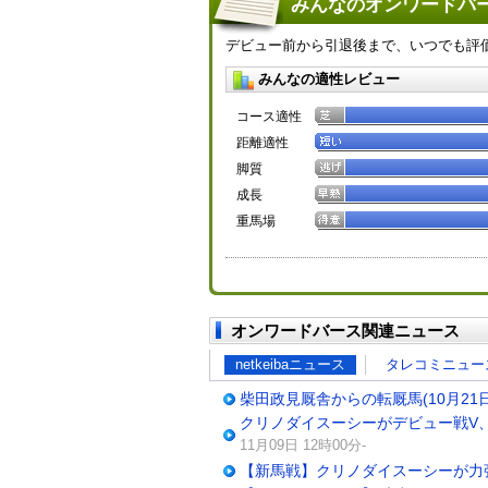
みんなのオンワードバー
デビュー前から引退後まで、いつでも評
みんなの適性レビュー
コース適性
距離適性
脚質
成長
重馬場
オンワードバース関連ニュース
netkeibaニュース
タレコミニュー
柴田政見厩舎からの転厩馬(10月21日
クリノダイスーシーがデビュー戦V
11月09日 12時00分-
【新馬戦】クリノダイスーシーが力