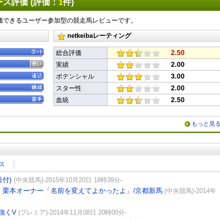
ス評価 (評価：
1
件)
価できるユーザー参加型の競走馬レビューです。
netkeibaレーティング
2.50
総合評価
2.00
実績
X
Facebook
LINE
URLをコピー
3.00
ポテンシャル
2.00
スター性
2.50
血統
もっと見
ス
付)
(中央競馬)-2015年10月20日 18時39分-
、栗本オーナー「名前を変えてよかったよ」/京都新馬
(中央競馬)-2014年
強くV
(プレミア)-2014年11月08日 20時00分-