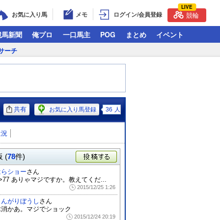
LIVE
お気に入り馬
メモ
ログイン/会員登録
競輪
競馬新聞
俺プロ
一口馬主
POG
まとめ
イベント
サーチ
共有
お気に入り馬登録
36
人
近況
 (
78
件)
投稿する
はらショー
さん
>77 ありゃマジですか。教えてくだ...
2015/12/25 1:26
とんがりぼうし
さん
抹消かあ。マジでショック
2015/12/24 20:19