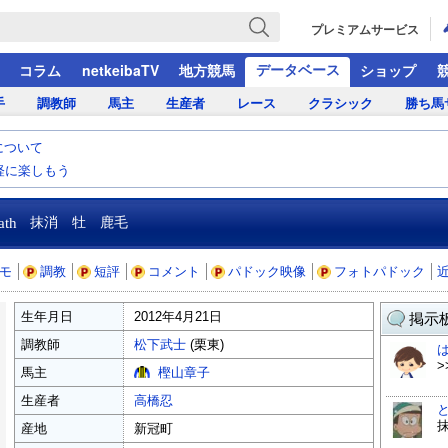
プレミアムサービス
データベース
コラム
netkeibaTV
地方競馬
ショップ
手
調教師
馬主
生産者
レース
クラシック
勝ち馬
について
気軽に楽しもう
ath
抹消 牡 鹿毛
モ
調教
短評
コメント
パドック映像
フォトパドック
生年月日
2012年4月21日
掲示板
調教師
松下武士
(栗東)
>
馬主
樫山章子
生産者
高橋忍
産地
新冠町