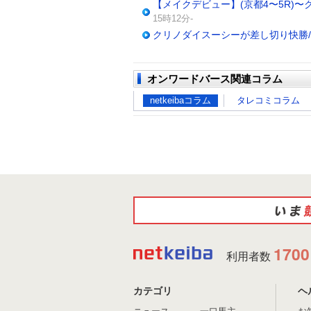
【メイクデビュー】(京都4〜5R)
15時12分-
クリノダイスーシーが差し切り快勝
オンワードバース関連コラム
netkeibaコラム
タレコミコラム
1700
利用者数
カテゴリ
ヘ
ニュース
一口馬主
お