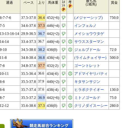
勝ち馬
ｺﾒ
考
通過
ペース
上り
馬体重
賞金
(2着馬)
ﾝﾄ
6-7-7-6
37.5-37.0
36.4
452(+6)
(メジャーシップ)
750.0
7-5
34.6-37.6
37.3
446(+4)
インフェルノ
13-13-16-14
29.9-36.5
36.7
442(+2)
メイショウウタゲ
14-14
33.4-37.3
36.7
440(+4)
サウススターマン
9-10
34.5-38.6
38.2
436(0)
ジェルブドール
72.0
11-8
34.8-38.4
36.8
436(+4)
(ライムチェイサー)
500.0
7-6
34.8-37.6
37.7
432(-2)
ゴーントレット
10-11
35.5-36.4
36.6
434(-6)
アドマイヤリバティ
6-6
35.5-37.8
37.9
440(+2)
キタサンサジン
6-6
35.7-37.4
37.6
438(-4)
ヒラボクテイオー
130.0
8-7
35.5-37.2
36.9
442(+6)
ミトノゴールド
75.0
12-12
35.6-38.6
37.3
436(0)
クリノダイスーシー
280.0