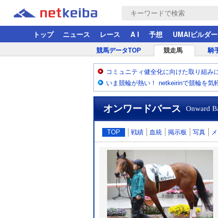
トップ
ニュース
レース
A I
予想
UMAIビルダー
競馬データTOP
競走馬
騎
コミュニティ健全化に向けた取り組み
いま競輪が熱い！ netkeirinで競輪を
オンワードバース
Onward B
TOP
戦績
血統
掲示板
写真
メ