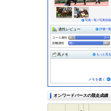
写真一覧
/
写真投稿
適性レビュー
評価一
コース適性
距離適性
馬メモ
もっと見
メモを書く
オンワードバースの競走成績