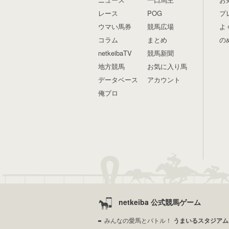
レース
POG
プ
ウマい馬券
競馬広場
よ
コラム
まとめ
の
netkeibaTV
競馬新聞
地方競馬
お気に入り馬
データベース
アカウント
俺プロ
netkeiba 公式競馬ゲーム
みんなの愛馬とバトル！
うまいるスタジアム