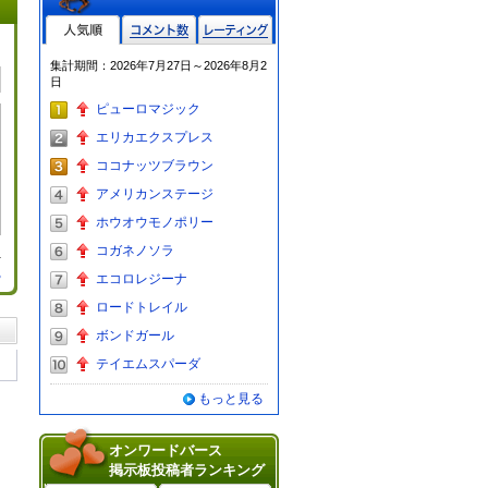
人気順
コメント数
レーティン
集計期間：2026年7月27日～2026年8月2
グ
日
ピューロマジック
エリカエクスプレス
ココナッツブラウン
アメリカンステージ
ホウオウモノポリー
コガネノソラ
る
エコロレジーナ
ロードトレイル
ボンドガール
テイエムスパーダ
もっと見る
オンワードバース
掲示板投稿者ランキング