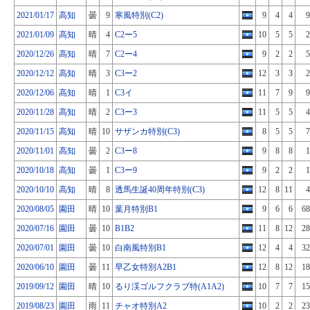
2021/01/17
高知
曇
9
寒風特別(C2)
9
4
4
9
2021/01/09
高知
晴
4
C2ー5
10
5
5
2
2020/12/26
高知
晴
7
C2ー4
9
2
2
5
2020/12/12
高知
晴
3
C3ー2
12
3
3
2
2020/12/06
高知
晴
1
C3イ
11
7
9
9
2020/11/28
高知
晴
2
C3ー3
11
5
5
4
2020/11/15
高知
晴
10
サザンカ特別(C3)
8
5
5
7
2020/11/01
高知
曇
2
C3ー8
9
8
8
1
2020/10/18
高知
曇
1
C3ー9
9
2
2
1
2020/10/10
高知
晴
8
透馬生誕40周年特別(C3)
12
8
11
4
2020/08/05
園田
晴
10
葉月特別B1
9
6
6
68
2020/07/16
園田
曇
10
B1B2
11
8
12
28
2020/07/01
園田
曇
10
白南風特別B1
12
4
4
32
2020/06/10
園田
曇
11
早乙女特別A2B1
12
8
12
18
2019/09/12
園田
晴
10
るり渓ゴルフクラブ特(A1A2)
10
7
7
15
2019/08/23
園田
雨
11
チャオ特別A2
10
2
2
23