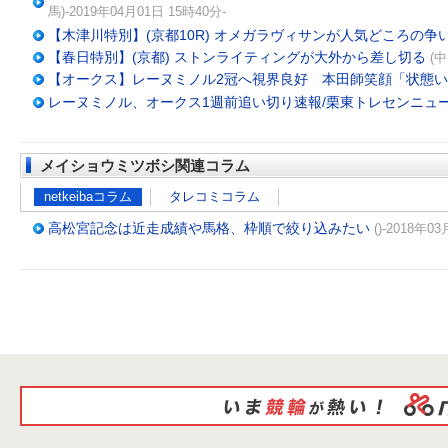
馬)-2019年04月01日 15時40分-
【木津川特別】(京都10R) オメガラヴィサンが人気どころの争
【春日特別】(京都) ストンライティングが大外から差し切る
(中
【オークス】レーヌミノル2冠へ視界良好 本田師笑顔「状態
レーヌミノル、オークス1週前追い切り速報/栗東トレセンニュ
メイショウミツボシ関連コラム
netkeibaコラム
タレコミコラム
高松宮記念は近走成績や馬格、枠順で絞り込みたい
()-2018年0