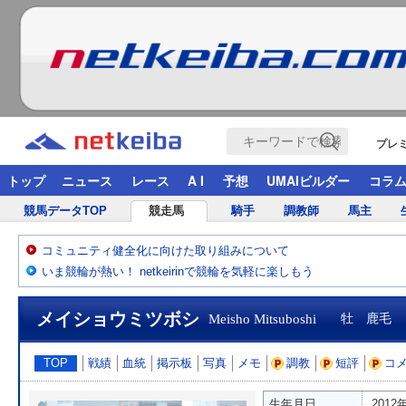
プレ
トップ
ニュース
レース
A I
予想
UMAIビルダー
コラ
競馬データTOP
競走馬
騎手
調教師
馬主
コミュニティ健全化に向けた取り組みについて
いま競輪が熱い！ netkeirinで競輪を気軽に楽しもう
メイショウミツボシ
Meisho Mitsuboshi
牡 鹿毛
TOP
戦績
血統
掲示板
写真
メモ
調教
短評
コ
生年月日
2012