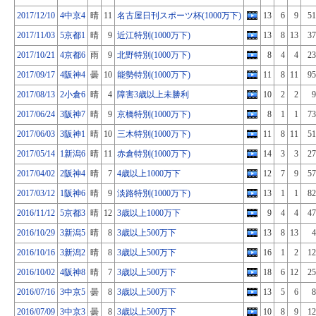
2017/12/10
4中京4
晴
11
名古屋日刊スポーツ杯(1000万下)
13
6
9
51
2017/11/03
5京都1
晴
9
近江特別(1000万下)
13
8
13
37
2017/10/21
4京都6
雨
9
北野特別(1000万下)
8
4
4
23
2017/09/17
4阪神4
曇
10
能勢特別(1000万下)
11
8
11
95
2017/08/13
2小倉6
晴
4
障害3歳以上未勝利
10
2
2
9
2017/06/24
3阪神7
晴
9
京橋特別(1000万下)
8
1
1
73
2017/06/03
3阪神1
晴
10
三木特別(1000万下)
11
8
11
51
2017/05/14
1新潟6
晴
11
赤倉特別(1000万下)
14
3
3
27
2017/04/02
2阪神4
晴
7
4歳以上1000万下
12
7
9
57
2017/03/12
1阪神6
晴
9
淡路特別(1000万下)
13
1
1
82
2016/11/12
5京都3
晴
12
3歳以上1000万下
9
4
4
47
2016/10/29
3新潟5
晴
8
3歳以上500万下
13
8
13
4
2016/10/16
3新潟2
晴
8
3歳以上500万下
16
1
2
12
2016/10/02
4阪神8
晴
7
3歳以上500万下
18
6
12
25
2016/07/16
3中京5
曇
8
3歳以上500万下
13
5
6
8
2016/07/09
3中京3
曇
8
3歳以上500万下
10
8
9
12