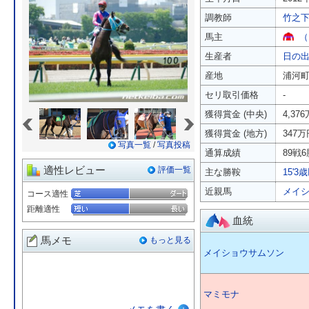
調教師
竹之
馬主
（
生産者
日の
産地
浦河
セリ取引価格
-
«
»
獲得賞金 (中央)
4,37
獲得賞金 (地方)
347万
写真一覧
/
写真投稿
通算成績
89戦6
適性レビュー
評価一覧
主な勝鞍
15'3
近親馬
メイ
コース適性
距離適性
血統
馬メモ
もっと見る
メイショウサムソン
マミモナ