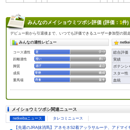
みんなのメイショウミツボシ評価 (評価：
1
件)
デビュー前から引退後まで、いつでも評価できるユーザー参加型の競
みんなの適性レビュー
net
コース適性
総合評価
距離適性
実績
脚質
ポテンシ
成長
スター性
重馬場
血統
メイショウミツボシ関連ニュース
netkeibaニュース
タレコミニュース
【先週のJRA抹消馬】アネモネS2着アッラサルーテ、アドマ