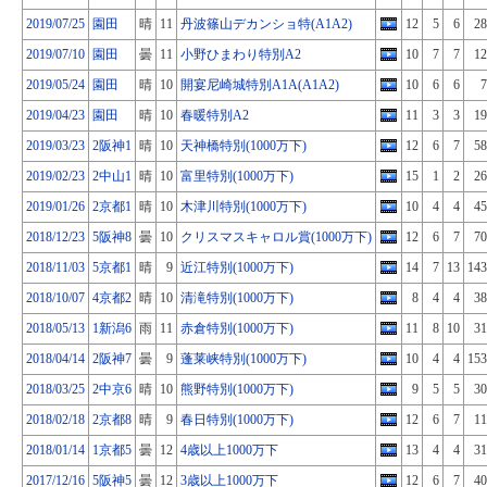
2019/07/25
園田
晴
11
丹波篠山デカンショ特(A1A2)
12
5
6
28
2019/07/10
園田
曇
11
小野ひまわり特別A2
10
7
7
12
2019/05/24
園田
晴
10
開宴尼崎城特別A1A(A1A2)
10
6
6
7
2019/04/23
園田
晴
10
春暖特別A2
11
3
3
19
2019/03/23
2阪神1
晴
10
天神橋特別(1000万下)
12
6
7
58
2019/02/23
2中山1
晴
10
富里特別(1000万下)
15
1
2
26
2019/01/26
2京都1
晴
10
木津川特別(1000万下)
10
4
4
45
2018/12/23
5阪神8
曇
10
クリスマスキャロル賞(1000万下)
12
6
7
70
2018/11/03
5京都1
晴
9
近江特別(1000万下)
14
7
13
143
2018/10/07
4京都2
晴
10
清滝特別(1000万下)
8
4
4
38
2018/05/13
1新潟6
雨
11
赤倉特別(1000万下)
11
8
10
31
2018/04/14
2阪神7
曇
9
蓬莱峡特別(1000万下)
10
4
4
153
2018/03/25
2中京6
晴
10
熊野特別(1000万下)
9
5
5
30
2018/02/18
2京都8
晴
9
春日特別(1000万下)
12
6
7
11
2018/01/14
1京都5
曇
12
4歳以上1000万下
13
4
4
31
2017/12/16
5阪神5
曇
12
3歳以上1000万下
12
6
7
40