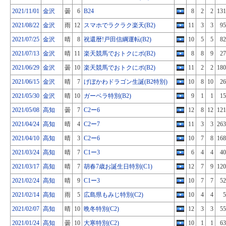
2021/11/01
金沢
曇
6
B24
8
2
2
131
2021/08/22
金沢
雨
12
スマホでラクラク楽天(B2)
11
3
3
95
2021/07/25
金沢
晴
8
祝還暦!戸田信綱運転(B2)
10
5
5
82
2021/07/13
金沢
晴
11
楽天競馬でおトクにポ(B2)
8
8
9
27
2021/06/29
金沢
曇
10
楽天競馬でおトクにポ(B2)
11
2
2
180
2021/06/15
金沢
晴
7
げぼかわドラゴン生誕(B2特別)
10
8
10
26
2021/05/30
金沢
晴
10
ガーベラ特別(B2)
9
1
1
15
2021/05/08
高知
曇
7
C2ー6
12
8
12
121
2021/04/24
高知
晴
4
C2ー7
11
3
3
263
2021/04/10
高知
晴
3
C2ー6
10
7
8
168
2021/03/24
高知
晴
7
C1ー3
6
4
4
40
2021/03/17
高知
晴
7
胡春7歳お誕生日特別(C1)
12
7
9
120
2021/02/24
高知
晴
9
C1ー3
10
7
7
52
2021/02/14
高知
雨
5
広島県もみじ特別(C2)
10
4
4
5
2021/02/07
高知
晴
10
晩冬特別(C2)
12
3
3
55
2021/01/24
高知
曇
10
大寒特別(C2)
10
1
1
63