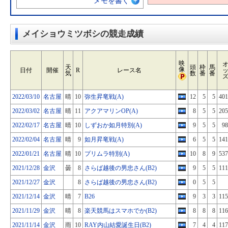
メモを書く
メイショウミツボシの競走成績
映
天
頭
枠
馬
像
日付
開催
R
レース名
気
数
番
番
2022/03/10
名古屋
晴
10
弥生昇竜戦(A)
12
5
5
401
2022/03/02
名古屋
晴
11
アクアマリンOP(A)
8
5
5
205
2022/02/17
名古屋
晴
10
しずおか如月特別(A)
9
5
5
98
2022/02/04
名古屋
晴
9
如月昇竜戦(A)
6
5
5
141
2022/01/21
名古屋
晴
10
プリムラ特別(A)
10
8
9
537
2021/12/28
金沢
曇
8
さらば越後の男忠さん(B2)
9
5
5
111
2021/12/27
金沢
8
さらば越後の男忠さん(B2)
0
5
5
2021/12/14
金沢
晴
7
B26
9
3
3
115
2021/11/29
金沢
晴
8
楽天競馬はスマホでか(B2)
8
8
8
116
2021/11/14
金沢
雨
10
RAY内山結愛誕生日(B2)
7
4
4
117