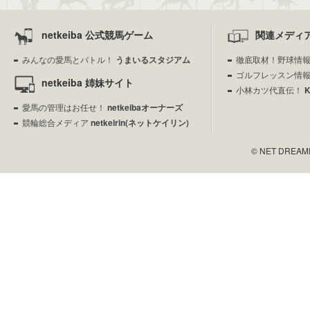
netkeiba 公式競馬ゲーム
関連メディ
みんなの愛馬とバトル！
うまいるスタジアム
徹底取材！野球情
ゴルフレッスン情
netkeiba 姉妹サイト
小林カツ代直伝！
愛馬の管理はお任せ！
netkeibaオーナーズ
競輪総合メディア
netkeirin(ネットケイリン)
© NET DREAMERS