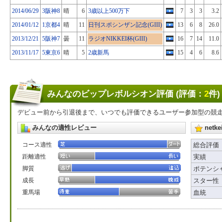
2014/06/29
3阪神8
晴
6
3歳以上500万下
7
3
3
3.2
2014/01/12
1京都4
晴
11
日刊スポシンザン記念(GIII)
13
6
8
26.0
2013/12/21
5阪神7
曇
11
ラジオNIKKEI杯(GIII)
16
7
14
11.0
2013/11/17
5東京6
晴
5
2歳新馬
15
4
6
8.6
みんなのビップレボルシオン評価 (評価：
2
件)
デビュー前から引退後まで、いつでも評価できるユーザー参加型の競
みんなの適性レビュー
net
コース適性
総合評価
距離適性
実績
脚質
ポテンシ
成長
スター性
重馬場
血統