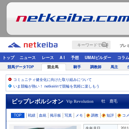
プレ
トップ
ニュース
レース
A I
予想
UMAIビルダー
コラ
競馬データTOP
競走馬
騎手
調教師
馬主
コミュニティ健全化に向けた取り組みについて
いま競輪が熱い！ netkeirinで競輪を気軽に楽しもう
ビップレボルシオン
Vip Revolution
牡 鹿毛
TOP
戦績
血統
掲示板
写真
メモ
調教
短評
コ
生年月日
201