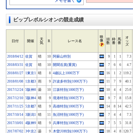
メモを書く
ビップレボルシオンの競走成績
映
オ
天
頭
枠
馬
像
日付
開催
R
レース名
ッ
気
数
番
番
ズ
2018/04/12
佐賀
晴
10
阿蘇山特別
9
1
1
7.3
2018/03/31
佐賀
晴
10
開聞岳賞(重賞)
7
6
6
4.7
2018/01/27
1東京1
晴
8
4歳以上1000万下
16
1
2
119.2
2018/01/08
1京都3
雨
9
許波多特別(1000万下)
11
7
9
40.1
2017/12/24
5阪神8
曇
10
江坂特別(1000万下)
10
4
4
25.0
2017/12/10
5阪神4
晴
9
境港特別(1000万下)
9
7
8
15.8
2017/11/25
5京都7
晴
9
高雄特別(1000万下)
14
8
14
42.5
2017/10/14
3新潟1
晴
11
魚沼特別(1000万下)
7
4
4
7.3
2017/10/01
4阪神9
晴
9
兵庫特別(1000万下)
7
5
5
31.8
2017/07/02
3中京2
曇
9
木曽川特別(1000万下)
18
4
8
120.7