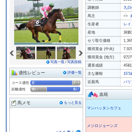
調教師
九日
馬主
生産者
レイ
産地
洞爺
セリ取引価格
1,3
«
»
獲得賞金 (中央)
7,9
獲得賞金 (地方)
9万
写真一覧
/
写真投稿
通算成績
45戦
適性レビュー
評価一覧
主な勝鞍
15'
近親馬
パリ
コース適性
距離適性
血統
馬メモ
もっと見る
マンハッタンカフェ
メジロジョーンズ