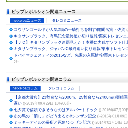
ビップレボルシオン関連ニュース
netkeibaニュース
タレコミニュース
コウザンゴールドが人気2頭の一騎打ちを制す/開聞岳賞・佐賀
キタサンブラック、有馬記念最終追い切り速報/栗東トレセンニ
【ＪＣ】キタサンブラック連覇見えた！本番に力残すソフト仕
キタサンブラック、ジャパンC最終追い切り速報/栗東トレセン
ドバイマジェスティの2015など、先週の入厩情報/栗東トレセ
分-
ビップレボルシオン関連コラム
netkeibaコラム
タレコミコラム
【京都大賞典】23秒台なら2000m、25秒台なら2400mの実
遅い
()-2019年09月29日 18時00分-
七夕賞で信頼できそうなのはアルバートドック
()-2016年07月09
あの馬の「消し」がどう出るか!/シンザン記念
()-2015年01月09日
ミッキーアイルの長所と死角/シンザン記念
()-2014年01月14日 1