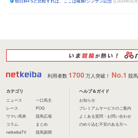
朝日杯FSと比較すれば、ここは確勝/シンザン記念
()-2014年01
1700
No.1
利用者数
万人突破！
競馬
カテゴリ
ヘルプ＆ガイド
ニュース
一口馬主
お知らせ
レース
POG
プレミアムサービスのご案内
ウマい馬券
競馬広場
よくある質問・お問い合わせ
コラム
まとめ
のめり込む不安のある方へ
netkeibaTV
競馬新聞