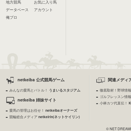
地方競馬
お気に入り馬
データベース
アカウント
俺プロ
netkeiba 公式競馬ゲーム
関連メディ
みんなの愛馬とバトル！
うまいるスタジアム
徹底取材！野球情
ゴルフレッスン情
netkeiba 姉妹サイト
小林カツ代直伝！
愛馬の管理はお任せ！
netkeibaオーナーズ
競輪総合メディア
netkeirin(ネットケイリン)
© NET DREAMERS