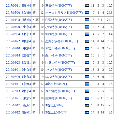
2017/06/11
3阪神4
晴
9
三田特別(1000万下)
11
3
3
19.5
2017/05/20
3京都9
晴
12
オーストラリアT(1000万下)
9
4
4
26.8
2017/04/08
2阪神5
小雨
9
白鷺特別(1000万下)
13
7
11
24.3
2017/03/20
2中京4
晴
10
小牧特別(1000万下)
17
2
3
12.6
2017/02/04
1東京3
晴
10
箱根特別(1000万下)
14
5
7
11.4
2017/01/22
1中京4
曇
12
恋路ケ浜特別(1000万下)
14
8
14
20.6
2016/07/10
3中京4
晴
10
木曽川特別(1000万下)
13
6
9
17.4
2016/05/14
3京都7
晴
9
白川特別(1000万下)
10
1
1
6.9
2016/04/23
3京都1
曇
9
比良山特別(1000万下)
9
3
3
10.5
2016/03/21
2中京4
晴
10
小牧特別(1000万下)
13
2
2
9.7
2016/02/06
1東京3
曇
9
箱根特別(1000万下)
13
6
9
10.9
2016/01/11
1京都4
晴
12
4歳以上1000万下
12
3
3
7.5
2015/12/13
4中京4
晴
12
遠州灘特別(1000万下)
9
5
5
5.9
2015/11/21
5東京5
晴
10
南武特別(1000万下)
15
6
11
13.4
2015/10/17
3新潟1
晴
8
3歳以上500万下
16
8
15
2.7
2015/09/12
4阪神1
晴
8
3歳以上500万下
14
8
14
8.1