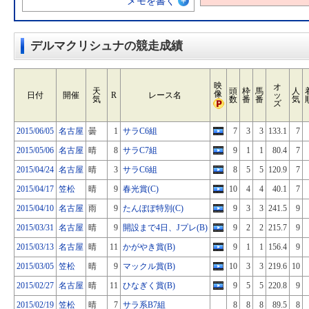
メモを書く
デルマクリシュナの競走成績
映
オ
天
頭
枠
馬
人
像
日付
開催
R
レース名
ッ
気
数
番
番
気
ズ
2015/06/05
名古屋
曇
1
サラC6組
7
3
3
133.1
7
2015/05/06
名古屋
晴
8
サラC7組
9
1
1
80.4
7
2015/04/24
名古屋
晴
3
サラC6組
8
5
5
120.9
7
2015/04/17
笠松
晴
9
春光賞(C)
10
4
4
40.1
7
2015/04/10
名古屋
雨
9
たんぽぽ特別(C)
9
3
3
241.5
9
2015/03/31
名古屋
晴
9
開設まで4日、Jプレ(B)
9
2
2
215.7
9
2015/03/13
名古屋
晴
11
かがやき賞(B)
9
1
1
156.4
9
2015/03/05
笠松
晴
9
マックル賞(B)
10
3
3
219.6
10
2015/02/27
名古屋
晴
11
ひなぎく賞(B)
9
5
5
220.8
9
2015/02/19
笠松
晴
7
サラ系B7組
8
8
8
89.5
8