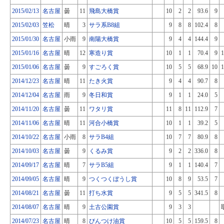
2015/02/13
名古屋
曇
11
飛島大橋賞
10
2
2
93.6
9
2015/02/03
笠松
晴
3
サラ系B8組
9
8
8
102.4
8
2015/01/30
名古屋
小雨
9
南陽大橋賞
9
4
4
144.4
9
2015/01/16
名古屋
晴
12
寒造り賞
10
1
1
70.4
9
1
2015/01/06
名古屋
曇
9
すごろく賞
10
5
5
68.9
10
1
2014/12/23
名古屋
晴
11
たき火賞
9
4
4
90.7
8
2014/12/04
名古屋
雨
9
冬日和賞
9
1
1
24.0
5
2014/11/20
名古屋
曇
11
ワタリ賞
11
8
11
112.9
7
2014/11/06
名古屋
晴
11
河合小橋賞
10
1
1
39.2
5
2014/10/22
名古屋
小雨
8
サラB4組
10
7
7
80.9
8
2014/10/03
名古屋
曇
9
くるみ賞
9
2
2
336.0
8
2014/09/17
名古屋
晴
7
サラB5組
9
1
1
140.4
7
2014/09/05
名古屋
晴
9
つくつくぼうし賞
10
8
9
53.5
7
2014/08/21
名古屋
曇
11
打ち水賞
9
5
5
341.5
8
2014/08/07
名古屋
晴
9
土古公園賞
9
3
3
2014/07/23
名古屋
晴
8
びんつけ油賞
10
5
5
159.5
8