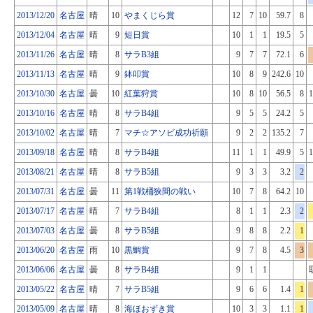
2013/12/20
名古屋
晴
10
やまくじら賞
12
7
10
59.7
8
2013/12/04
名古屋
晴
9
短日賞
10
1
1
19.5
5
2013/11/26
名古屋
晴
8
サラB3組
9
7
7
72.1
6
2013/11/13
名古屋
晴
9
鉢叩賞
10
8
9
242.6
10
2013/10/30
名古屋
曇
10
紅葉狩賞
10
8
10
56.5
8
1
2013/10/16
名古屋
晴
8
サラB4組
9
5
5
24.2
5
2013/10/02
名古屋
晴
7
マチ☆アソビ成功祈願
9
2
2
135.2
7
2013/09/18
名古屋
晴
8
サラB4組
11
1
1
49.9
5
1
2013/08/21
名古屋
晴
8
サラB5組
9
3
3
3.2
2
2013/07/31
名古屋
曇
11
第1戦桶狭間の戦い
10
7
8
64.2
10
2013/07/17
名古屋
晴
7
サラB4組
8
1
1
2.3
2
2013/07/03
名古屋
曇
8
サラB5組
9
8
8
2.2
1
2013/06/20
名古屋
雨
10
黒鯛賞
9
7
8
4.5
3
2013/06/06
名古屋
曇
8
サラB4組
9
1
1
2013/05/22
名古屋
晴
7
サラB5組
9
6
6
1.4
1
2013/05/09
名古屋
晴
8
海ほおずき賞
10
3
3
1.1
1