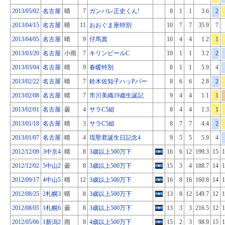
2013/05/02
名古屋
晴
7
ガンバレ正史くん!
8
1
1
3.6
2
2013/04/15
名古屋
晴
11
おおぐま座特別
10
7
7
35.9
7
2013/04/05
名古屋
晴
9
仔馬賞
10
4
4
1.2
1
2013/03/20
名古屋
小雨
7
キリンビールC
10
1
1
3.2
2
2013/03/04
名古屋
晴
9
春暖特別
8
1
1
5.9
4
2013/02/22
名古屋
晴
7
鈴木佐知子ハッPバー
8
6
6
2.8
2
2013/02/08
名古屋
晴
7
市川美織19歳生誕記
9
4
4
1.1
1
2013/02/01
名古屋
曇
4
サラC5組
8
4
4
1.3
1
2013/01/18
名古屋
晴
3
サラC5組
8
7
7
4.4
2
2013/01/07
名古屋
晴
4
琉聖君誕生日記念4
9
5
5
5.9
4
2012/12/09
3中京4
晴
8
3歳以上500万下
16
6
12
199.3
15
1
2012/12/02
5中山2
曇
8
3歳以上500万下
15
3
4
188.7
14
1
2012/09/17
4中山5
晴
12
3歳以上500万下
16
8
16
160.8
14
1
2012/08/25
2札幌3
晴
8
3歳以上500万下
13
8
12
149.7
12
1
2012/08/05
1札幌6
曇
8
3歳以上500万下
13
3
3
216.5
12
1
2012/05/06
1新潟2
雨
8
4歳以上500万下
15
2
3
98.9
15
1