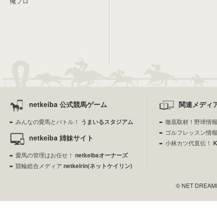
俺プロ
netkeiba 公式競馬ゲーム
関連メディ
みんなの愛馬とバトル！
うまいるスタジアム
徹底取材！野球情
ゴルフレッスン情
netkeiba 姉妹サイト
小林カツ代直伝！
愛馬の管理はお任せ！
netkeibaオーナーズ
競輪総合メディア
netkeirin(ネットケイリン)
© NET DREAMERS