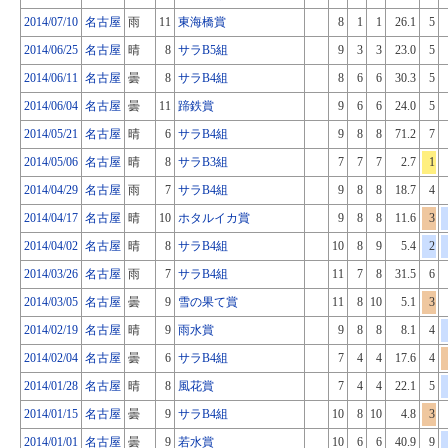
2014/07/10
名古屋
雨
11
東海橋賞
8
1
1
26.1
5
2014/06/25
名古屋
晴
8
サラB5組
9
3
3
23.0
5
2014/06/11
名古屋
曇
8
サラB4組
8
6
6
30.3
5
2014/06/04
名古屋
曇
11
蹄鉄賞
9
6
6
24.0
5
2014/05/21
名古屋
晴
6
サラB4組
9
8
8
71.2
7
2014/05/06
名古屋
晴
8
サラB3組
7
7
7
2.7
1
2014/04/29
名古屋
雨
7
サラB4組
9
8
8
18.7
4
2014/04/17
名古屋
晴
10
ホタルイカ賞
9
8
8
11.6
3
2014/04/02
名古屋
晴
8
サラB4組
10
8
9
5.4
2
2014/03/26
名古屋
雨
7
サラB4組
11
7
8
31.5
6
2014/03/05
名古屋
曇
9
雪の果て賞
11
8
10
5.1
3
2014/02/19
名古屋
晴
9
雨水賞
9
8
8
8.1
4
2014/02/04
名古屋
曇
6
サラB4組
7
4
4
17.6
4
2014/01/28
名古屋
晴
8
風花賞
7
4
4
22.1
5
2014/01/15
名古屋
曇
9
サラB4組
10
8
10
4.8
3
2014/01/01
名古屋
曇
9
若水賞
10
6
6
40.9
9