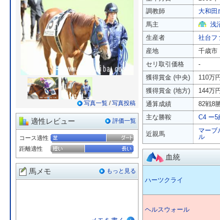
調教師
大和田
馬主
浅
生産者
社台フ
産地
千歳市
セリ取引価格
-
獲得賞金 (中央)
110万
獲得賞金 (地方)
144万
写真一覧
/
写真投稿
通算成績
82戦8勝
主な勝鞍
C4 ー
適性レビュー
評価一覧
マーブ
近親馬
ル
コース適性
距離適性
血統
馬メモ
もっと見る
ハーツクライ
ヘルスウォール