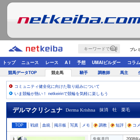
プレ
トップ
ニュース
レース
A I
予想
UMAIビルダー
コラ
競馬データTOP
競走馬
騎手
調教師
馬主
コミュニティ健全化に向けた取り組みについて
いま競輪が熱い！ netkeirinで競輪を気軽に楽しもう
デルマクリシュナ
Derma Krishna
抹消 牡 栗毛
TOP
戦績
血統
掲示板
写真
メモ
調教
短評
コ
生年月日
2008年