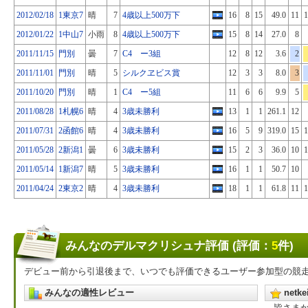
2012/02/18
1東京7
晴
7
4歳以上500万下
16
8
15
49.0
11
1
2012/01/22
1中山7
小雨
8
4歳以上500万下
15
8
14
27.0
8
2011/11/15
門別
曇
7
C4 ー3組
12
8
12
3.6
2
2011/11/01
門別
晴
5
シルクヱビス賞
12
3
3
8.0
3
2011/10/20
門別
晴
1
C4 ー5組
11
6
6
9.9
5
2011/08/28
1札幌6
晴
4
3歳未勝利
13
1
1
261.1
12
2011/07/31
2函館6
晴
4
3歳未勝利
16
5
9
319.0
15
1
2011/05/28
2新潟1
曇
6
3歳未勝利
15
2
3
36.0
10
1
2011/05/14
1新潟7
晴
5
3歳未勝利
16
1
1
50.7
10
2011/04/24
2東京2
晴
4
3歳未勝利
18
1
1
61.8
11
1
みんなのデルマクリシュナ評価 (評価：
5
件)
デビュー前から引退後まで、いつでも評価できるユーザー参加型の競
みんなの適性レビュー
net
皆さま