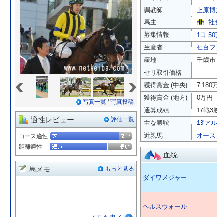
調教師
上原博
馬主
社
募集情報
1口:5
生産者
社台フ
産地
千歳市
セリ取引価格
-
«
»
獲得賞金 (中央)
7,180
獲得賞金 (地方)
0万円
写真一覧
/
写真投稿
通算成績
17戦3勝
適性レビュー
評価一覧
主な勝鞍
13'ア
近親馬
オース
コース適性
距離適性
血統
馬メモ
もっと見る
ダイワメジャー
ヘルスウォール