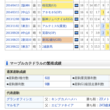
2014/04/13
2阪神6
曇
11
桜花賞(GI)
18
7
14
85.7
9
7
2014/03/15
2中山5
晴
11
アネモネS(OP)
16
6
12
1.7
1
4
2013/12/08
5阪神4
曇
11
阪神ジュベナイルF(GI)
18
7
13
12.4
4
5
2013/11/02
5東京1
曇
11
アルテミスS(重賞)
18
3
5
3.7
2
1
2013/09/28
4中山8
晴
9
芙蓉S(OP)
11
6
7
3.9
2
1
2013/08/25
2新潟10
晴
11
新潟2歳S(GIII)
18
4
8
13.3
5
5
2013/06/22
3東京7
晴
5
2歳新馬
16
3
5
15.3
5
1
マーブルカテドラルの繁殖成績
通算産駒成績
■産駒数/種付数
6頭
■産駒重賞勝利数
■産駒勝利数
9勝
■産駒G1級競走勝利数
代表産駒
グランオフィシエ
父：
キングカメハメハ
勝ち鞍：
23'メ
マルモア
父：
エピファネイア
勝ち鞍：
24'3