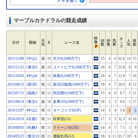
メモを書く
マーブルカテドラルの競走成績
映
オ
天
頭
枠
馬
人
着
像
日付
開催
R
レース名
ッ
気
数
番
番
気
順
ズ
2015/12/06
5中山2
曇
10
市川S(1600万下)
15
4
6
62.8
14
15
2015/11/22
5東京6
曇
10
ユートピアS(1600万下)
18
4
7
21.8
8
9
2015/10/03
4中山8
晴
11
秋風S(1600万下)
16
4
7
12.0
7
16
2015/08/15
2新潟5
晴
11
新潟日報賞(1600万下)
18
4
7
20.0
8
12
2015/07/11
2福島3
晴
11
阿武隈S(1600万下)
15
4
6
8.7
5
11
2015/06/14
3東京4
曇
10
多摩川S(1600万下)
18
2
3
8.6
5
17
2014/12/07
4中山2
晴
11
ターコイズS(OP)
14
3
4
5.8
3
2
2014/10/19
4京都5
晴
11
秋華賞(GI)
17
3
5
32.3
8
16
2014/08/03
1札幌4
晴
11
クイーンS(GIII)
14
4
5
7.1
5
9
2014/05/25
2東京10
晴
11
優駿牝馬(GI)
18
6
11
61.7
10
6