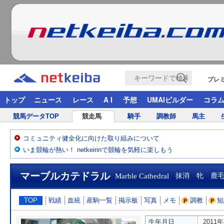
プレ
トップ
ニュース
レース
A I
予想
UMAIビルダー
コラ
競馬データTOP
競走馬
騎手
調教師
馬主
コミュニティ健全化に向けた取り組みについて
いま競輪が熱い！ netkeirinで競輪を気軽に楽しもう
マーブルカテドラル
Marble Cathedral
抹消 牝 鹿
TOP
戦績
血統
産駒一覧
掲示板
写真
メモ
調教
短
生年月日
2011