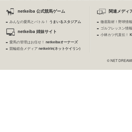
netkeiba 公式競馬ゲーム
関連メディ
みんなの愛馬とバトル！
うまいるスタジアム
徹底取材！野球情
ゴルフレッスン情
netkeiba 姉妹サイト
小林カツ代直伝！
愛馬の管理はお任せ！
netkeibaオーナーズ
競輪総合メディア
netkeirin(ネットケイリン)
© NET DREAMERS