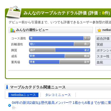
みんなのマーブルカテドラル評価 (評価：
8
件)
デビュー前から引退後まで、いつでも評価できるユーザー参加型の競
みんなの適性レビュー
net
コース適性
総合評価
距離適性
実績
脚質
ポテンシ
成長
スター性
重馬場
血統
マーブルカテドラル関連ニュース
netkeibaニュース
タレコミニュース
04年の新潟2歳Sは歴代最高メンバー!? 1着から6着までが後に
分-