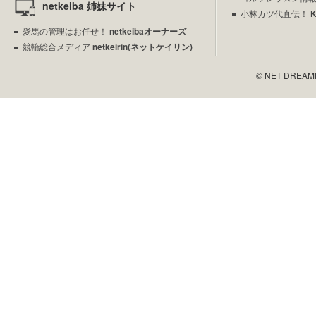
netkeiba 姉妹サイト
小林カツ代直伝！
愛馬の管理はお任せ！
netkeibaオーナーズ
競輪総合メディア
netkeirin(ネットケイリン)
© NET DREAMERS