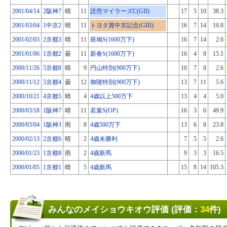
2001/04/14
2阪神7
晴
11
読売マイラーズC(GII)
17
5
10
38.3
2001/03/04
1中京2
晴
11
トヨタ賞中京記念(GIII)
16
7
14
10.8
2001/02/03
2京都3
晴
11
斑鳩S(1600万下)
16
7
14
2.6
2001/01/06
1京都2
曇
11
新春S(1600万下)
16
4
8
15.1
2000/11/26
5京都8
晴
9
円山特別(900万下)
10
7
8
2.6
2000/11/12
5京都4
曇
12
御陵特別(900万下)
13
7
11
5.6
2000/10/21
4京都5
晴
4
4歳以上500万下
13
4
4
5.0
2000/03/18
1阪神7
晴
11
若葉S(OP)
16
3
6
49.9
2000/03/04
1阪神3
雨
8
4歳500万下
13
6
8
23.8
2000/02/13
2京都6
晴
2
4歳未勝利
7
5
5
2.6
2000/01/23
1京都8
雨
2
4歳新馬
9
3
3
16.5
2000/01/05
1京都1
晴
5
4歳新馬
15
8
14
105.3
みんなのメイショウキオウ評価 (評価：
34
件)