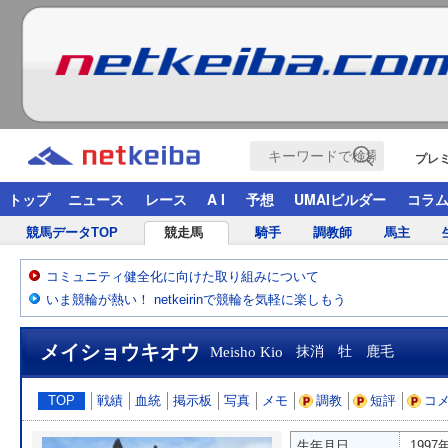
プレ
トップ
ニュース
レース
A I
予想
UMAIビルダー
コラ
競馬データTOP
競走馬
騎手
調教師
馬主
コミュニティ健全化に向けた取り組みについて
いま競輪が熱い！ netkeirinで競輪を気軽に楽しもう
メイショウキオウ
Meisho Kio
抹消 牡 鹿毛
TOP
戦績
血統
掲示板
写真
メモ
調教
短評
コ
生年月日
1997