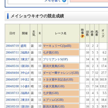
メモを書く
メイショウキオウの競走成績
映
オ
天
頭
枠
馬
像
日付
開催
R
レース名
ッ
気
数
番
番
ズ
2004/07/19
盛岡
曇
10
マーキュリーC(JpnIII)
13
2
2
2004/07/11
2福島8
曇
11
七夕賞(GIII)
10
5
5
6.2
2004/06/12
3東京7
曇
11
ブリリアントS(OP)
14
6
9
5.8
2004/05/16
1新潟6
雨
11
新潟大賞典(GIII)
16
2
3
17.4
2004/04/04
3中山4
雨
11
ダービー卿チャレンジ(GIII)
15
7
12
27.7
2004/03/07
1中京2
晴
11
トヨタ賞中京記念(GIII)
16
8
16
161.9
2004/02/08
1小倉8
晴
11
小倉大賞典(GIII)
15
7
14
133.2
2003/07/13
2福島8
曇
11
七夕賞(GIII)
13
4
5
5.5
2003/06/15
2東京8
曇
11
エプソムC(GIII)
18
3
6
18.4
2003/05/18
1新潟6
曇
11
新潟大賞典(GIII)
16
3
5
30.9