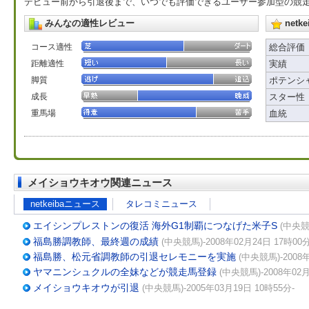
デビュー前から引退後まで、いつでも評価できるユーザー参加型の競
みんなの適性レビュー
net
コース適性
総合評価
距離適性
実績
脚質
ポテンシ
成長
スター性
重馬場
血統
メイショウキオウ関連ニュース
netkeibaニュース
タレコミニュース
エイシンプレストンの復活 海外G1制覇につなげた米子S
(中央競
福島勝調教師、最終週の成績
(中央競馬)-2008年02月24日 17時00分
福島勝、松元省調教師の引退セレモニーを実施
(中央競馬)-2008年
ヤマニンシュクルの全妹などが競走馬登録
(中央競馬)-2008年02月
メイショウキオウが引退
(中央競馬)-2005年03月19日 10時55分-