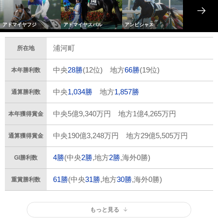
アドマイヤフジ
アドマイヤスバル
アンビシャス
浦河町
所在地
中央
28勝
(12位) 地方
66勝
(19位)
本年勝利数
中央
1,034勝
地方
1,857勝
通算勝利数
中央5億9,340万円 地方1億4,265万円
本年獲得賞金
中央190億3,248万円 地方29億5,505万円
通算獲得賞金
4勝
(中央
2勝
,地方
2勝
,海外0勝)
GI勝利数
61勝
(中央
31勝
,地方
30勝
,海外0勝)
重賞勝利数
もっと見る