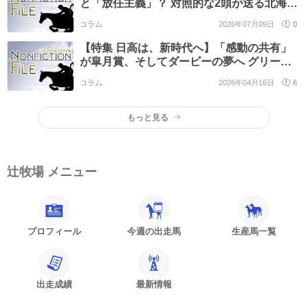
と「放任主義」？ 対照的な2頭が送る北海道
でのママライフ
コラム
2026年07月09日
0
【特集 日高は、新時代へ】「感動の共有」
が皐月賞、そしてダービーの夢へ グリーン
エナジー特別対談(鈴江崇文氏×諏訪守氏)
コラム
2026年04月16日
6
もっと見る
辻牧場 メニュー
プロフィール
今週の出走馬
生産馬一覧
出走成績
最新情報