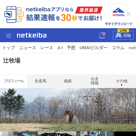
LIVE
競輪
トップ
ニュース
レース
A I
予想
UMAIビルダー
コラム
net
辻牧場
出走
プロフィール
生産馬
成績
その他
情報