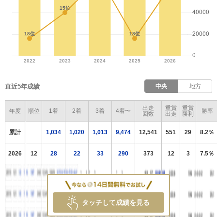
直近5年成績
中央
地方
出走
重賞
重賞
年度
順位
1着
2着
3着
4着〜
勝率
回数
出走
勝利
累計
1,034
1,020
1,013
9,474
12,541
551
29
8.2％
2026
12
28
22
33
290
373
12
3
7.5％
タッチして成績を見る