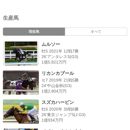
生産馬
現役馬
すべて
ムルソー
牡5 2021年 12戦7勝
26'アンタレスS(G3)
1億5,821万円
リカンカブール
セ7 2019年 21戦5勝
24'中山金杯(G3)
1億2,804万円
スズカハービン
牡6 2020年 30戦6勝
26'東京ジャンプS(J.G3)
1億934万円