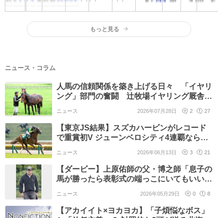
もっと見る
ニュース・コラム
人馬の信頼関係を築き上げる日々 「イヤリ
ング」部門の奮闘 辻牧場イヤリング厩舎
長・東雄吾さんに聞く
ニュース
2026年07月28日
2
27
【東京JS結果】スズカハービンがレコード
で重賞初V ジューンベロシティ4連覇ならず2
着
ニュース
2026年06月13日
3
21
【ダービー】上原佑師の父・博之師「息子の
馬が勝ったら表彰式の端っこにいてもいいか
な?」
ニュース
2026年05月29日
0
8
【アカイイト×ヨカヨカ】「子煩悩なボス」