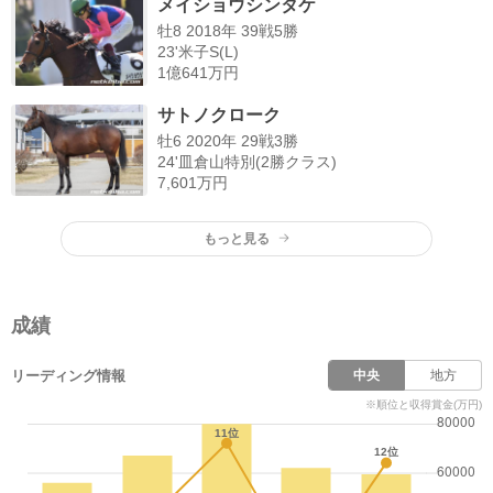
メイショウシンタケ
牡8 2018年 39戦5勝
23'米子S(L)
1億641万円
サトノクローク
牡6 2020年 29戦3勝
24'皿倉山特別(2勝クラス)
7,601万円
もっと見る
成績
リーディング情報
中央
地方
※順位と収得賞金(万円)