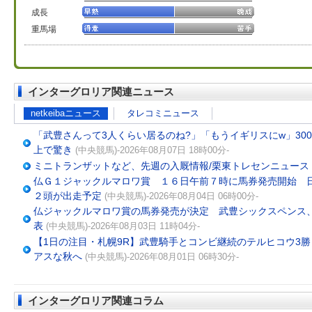
成長
重馬場
インターグロリア関連ニュース
netkeibaニュース
タレコミニュース
「武豊さんって3人くらい居るのね?」「もうイギリスにw」300
上で驚き
(中央競馬)-2026年08月07日 18時00分-
ミニトランザットなど、先週の入厩情報/栗東トレセンニュース
仏Ｇ１ジャックルマロワ賞 １６日午前７時に馬券発売開始 
２頭が出走予定
(中央競馬)-2026年08月04日 06時00分-
仏ジャックルマロワ賞の馬券発売が決定 武豊シックスペンス、
表
(中央競馬)-2026年08月03日 11時04分-
【1日の注目・札幌9R】武豊騎手とコンビ継続のテルヒコウ3
アスな秋へ
(中央競馬)-2026年08月01日 06時30分-
インターグロリア関連コラム