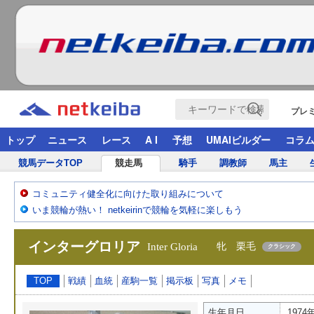
プレ
トップ
ニュース
レース
A I
予想
UMAIビルダー
コラ
競馬データTOP
競走馬
騎手
調教師
馬主
コミュニティ健全化に向けた取り組みについて
いま競輪が熱い！ netkeirinで競輪を気軽に楽しもう
インターグロリア
Inter Gloria
牝 栗毛
クラシック
TOP
戦績
血統
産駒一覧
掲示板
写真
メモ
生年月日
1974