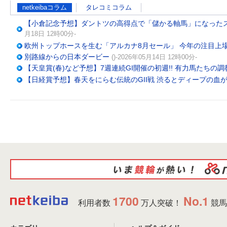
netkeibaコラム
タレコミコラム
【小倉記念予想】ダントツの高得点で「儲かる軸馬」になったスー
月18日 12時00分-
欧州トップホースを生む「アルカナ8月セール」 今年の注目上
別路線からの日本ダービー
()-2026年05月14日 12時00分-
【天皇賞(春)など予想】7週連続GI開催の初週!! 有力馬たちの
【日経賞予想】春天をにらむ伝統のGII戦 渋るとディープの血
1700
No.1
利用者数
万人突破！
競馬