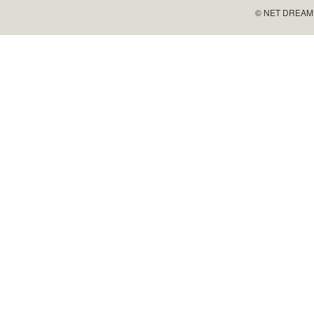
© NET DREAMERS