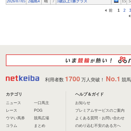
2026/07/05
2福島4
晴
7
3歳以上1勝クラス
15
5
前
1
2
1700
No.1
利用者数
万人突破！
競馬
カテゴリ
ヘルプ＆ガイド
ニュース
一口馬主
お知らせ
レース
POG
プレミアムサービスのご案内
ウマい馬券
競馬広場
よくある質問・お問い合わせ
コラム
まとめ
のめり込む不安のある方へ