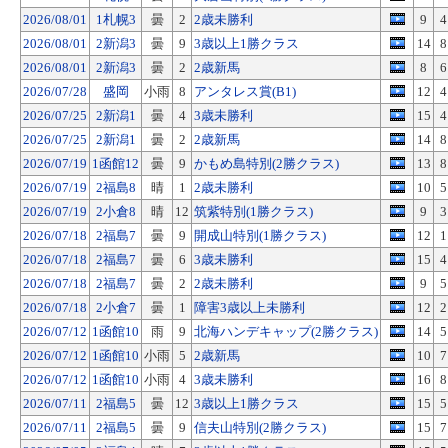
2026/08/01
1札幌3
曇
2
2歳未勝利
9
4
2026/08/01
2新潟3
曇
9
3歳以上1勝クラス
14
8
2026/08/01
2新潟3
曇
2
2歳新馬
8
6
2026/07/28
盛岡
小雨
8
アンタレス賞(B1)
12
4
2026/07/25
2新潟1
曇
4
3歳未勝利
15
4
2026/07/25
2新潟1
曇
2
2歳新馬
14
8
2026/07/19
1函館12
曇
9
かもめ島特別(2勝クラス)
13
8
2026/07/19
2福島8
晴
1
2歳未勝利
10
5
2026/07/19
2小倉8
晴
12
筑紫特別(1勝クラス)
9
3
2026/07/18
2福島7
曇
9
開成山特別(1勝クラス)
12
1
2026/07/18
2福島7
曇
6
3歳未勝利
15
4
2026/07/18
2福島7
曇
2
2歳未勝利
9
5
2026/07/18
2小倉7
曇
1
障害3歳以上未勝利
12
2
2026/07/12
1函館10
雨
9
北海ハンデキャップ(2勝クラス)
14
5
2026/07/12
1函館10
小雨
5
2歳新馬
10
7
2026/07/12
1函館10
小雨
4
3歳未勝利
16
8
2026/07/11
2福島5
曇
12
3歳以上1勝クラス
15
5
2026/07/11
2福島5
曇
9
信夫山特別(2勝クラス)
15
7