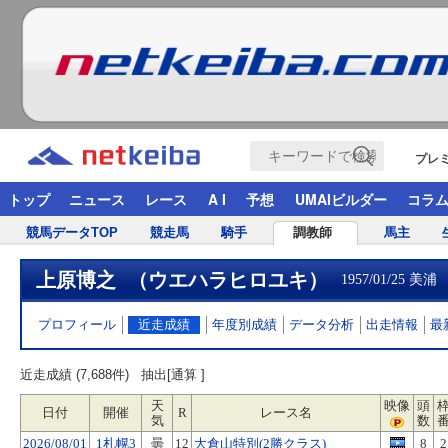
プレ
トップ
ニュース
レース
A I
予想
UMAIビルダー
コラ
競馬データTOP
競走馬
騎手
調教師
馬主
上原博之 （ウエハラヒロユキ）
1957/01/25 美浦
プロフィール
近走成績
年度別成績
データ分析
出走情報
最
近走成績 (7,688件)
抽出[通算 ]
天
映像
頭
日付
開催
R
レース名
気
数
2026/08/01
1札幌3
曇
12
大倉山特別(2勝クラス)
8
2