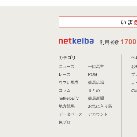
1700
利用者数
カテゴリ
ヘ
ニュース
一口馬主
お
レース
POG
プ
ウマい馬券
競馬広場
よ
コラム
まとめ
の
netkeibaTV
競馬新聞
地方競馬
お気に入り馬
データベース
アカウント
俺プロ