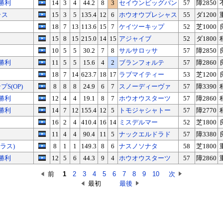
勝利
14
3
4
44.2
8
3
セイウンビッグバン
57
障2850
ラス
15
3
5
135.4
12
6
ホウオウプレシャス
55
ダ1200
18
7
13
113.6
15
7
ケイツーキップ
52
芝1000
15
8
15
215.0
14
15
アジャイブ
52
ダ1800
10
5
5
30.2
7
8
サルサロッサ
57
障2850
勝利
11
5
5
15.6
4
2
ブランフォルテ
57
障2860
18
7
14
623.7
18
17
ラブマイティー
53
芝1200
S(OP)
8
8
8
24.9
6
7
スノーディーヴァ
57
障3390
勝利
12
4
4
19.1
8
7
ホウオウスターツ
57
障2860
勝利
14
7
12
155.4
12
5
トモジャシャトー
57
障2770
16
2
4
410.4
16
14
ミスデルマー
52
芝1800
11
4
4
90.4
11
5
ナックエルドラド
57
障3380
ラス)
8
1
1
149.3
8
6
ナスノソナタ
58
芝1800
勝利
12
5
6
44.3
9
4
ホウオウスターツ
57
障2860
前
1
2
3
4
5
6
7
8
9
10
次
最初
最後