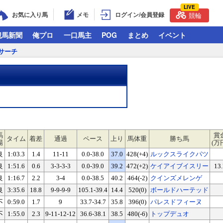
LIVE
お気に入り馬
メモ
ログイン/会員登録
競輪
競馬新聞
俺プロ
一口馬主
POG
まとめ
イベント
サーチ
馬
賞
タイム
着差
通過
ペース
上り
馬体重
勝ち馬
場
(万
良
1:03.3
1.4
11-11
0.0-38.0
37.0
428(+4)
ルックスライクパツ
良
1:51.6
0.6
3-3-3-3
0.0-39.0
39.2
472(+2)
ケイアイブイスリー
13.
良
1:16.7
2.2
3-4
0.0-38.5
40.2
464(-2)
クインズメレンゲ
良
3:35.6
18.8
9-9-9-9
105.1-39.4
14.4
520(0)
ボールドハーテッド
不
0:59.0
1.7
9
33.7-34.7
35.8
396(0)
パレスドフィーヌ
不
1:55.0
2.3
9-11-12-12
36.6-38.1
38.5
480(-6)
トップデュオ