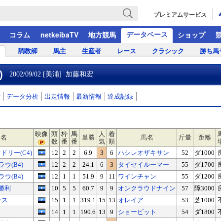
プレミアムサービス
データベース
コラム
netkeibaTV
地方競馬
ショップ
調教師
馬主
生産者
レース
クラシック
勝ち馬
)
2002/09/02 [美浦]
加藤和宏
績
データ分析
出走情報
最新情報
達成記録
映像
頭
枠
馬
人
着
ス名
単勝
馬名
斤量
距離
数
番
番
気
順
リー(C4)
12
2
2
6.9
3
6
ハシレオザキサン
52
ダ1000
ウ(B4)
12
2
2
24.1
6
3
タイセイルーマー
55
ダ1700
ウ(B4)
12
1
1
51.9
9
11
ワインチャン
55
ダ1200
勝利
10
5
5
60.7
9
9
オンクラウドナイン
57
障3000
ラス
15
1
1
319.1
15
13
オレイア
53
芝1000
14
1
1
190.6
13
9
ショービット
54
ダ1800