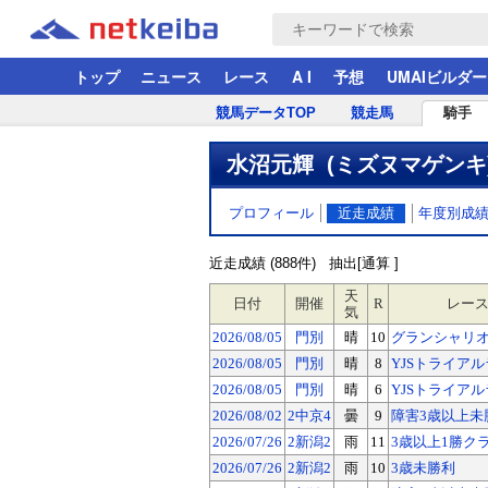
トップ
ニュース
レース
A I
予想
UMAIビルダー
競馬データTOP
競走馬
騎手
水沼元輝 (ミズヌマゲンキ
プロフィール
近走成績
年度別成
近走成績 (888件)
抽出[通算 ]
天
日付
開催
R
レー
気
2026/08/05
門別
晴
10
グランシャリオド
2026/08/05
門別
晴
8
YJSトライアルラ
2026/08/05
門別
晴
6
YJSトライアルラ
2026/08/02
2中京4
曇
9
障害3歳以上未
2026/07/26
2新潟2
雨
11
3歳以上1勝ク
2026/07/26
2新潟2
雨
10
3歳未勝利