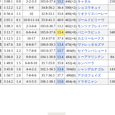
不
3:08.1
0.9
2-2-3-3
103.0-37.4
13.2
446(+2)
キャネル
210
重
1:12.2
1.2
9-9
34.8-36.2
36.4
500(+2)
ショコラキュイ
良
0:56.4
1.1
10
32.9-33.1
33.6
400(+8)
リオクリスハーレー
稍
2:05.1
8.1
10-9-11-14
35.9-41.3
48.0
462(+8)
ゴールドビリーヴ
良
3:08.3
6.5
2-3-6-6
103.0-36.7
13.2
462(+2)
モンツァフレイバー
良
3:11.7
0.1
6-6-4-4
105.0-37.6
13.4
486(+8)
バニーラビット
340
良
1:12.5
2.1
16-17
33.4-37.0
37.4
462(+4)
カエリールークス
稍
3:47.6
3.0
8-8-8-7
106.0-39.3
13.4
476(+8)
ヴァレッタカズマ
稍
3:16.3
2.2
7-7-8-8
105.0-37.7
13.7
464(0)
セイウンパシュート
稍
3:06.0
2.2
9-9-6-6
104.1-36.9
13.4
484(-8)
トーアマリシテン
84.
良
1:49.0
1.5
6-8-9-10
35.7-35.0
35.8
432(-4)
ルンベーラ
良
3:45.8
1.6
4-4-2-2
102.1-36.5
13.4
504(0)
シャンデルナゴル
143
重
1:50.7
2.0
7-8-8-6
35.7-36.5
37.7
490(0)
アクロフェイズ
重
3:14.2
1.4
4-5-5-5
106.1-38.1
13.6
464(-4)
ドラギニャン
130