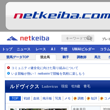
プレ
トップ
ニュース
レース
A I
予想
UMAIビルダー
コラ
競馬データTOP
競走馬
騎手
調教師
馬主
コミュニティ健全化に向けた取り組みについて
いま競輪が熱い！ netkeirinで競輪を気軽に楽しもう
ルドヴィクス
Ludovicus
現役 牡8歳 青毛
TOP
戦績
血統
掲示板
写真
メモ
調教
短評
コ
生年月日
201