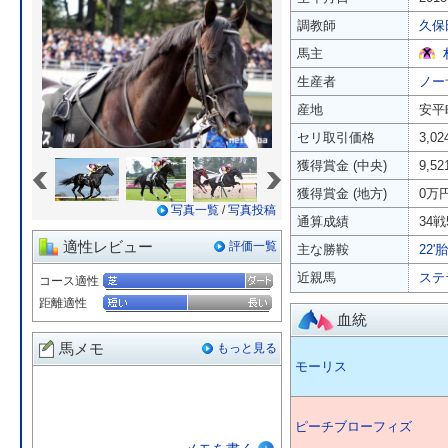
調教師
久保
馬主
生産者
ノー
産地
安平
セリ取引価格
3,0
«
»
獲得賞金 (中央)
9,5
獲得賞金 (地方)
0万
写真一覧
/
写真投稿
通算成績
34戦
適性レビュー
評価一覧
主な勝鞍
22
近親馬
ステ
コース適性
距離適性
血統
馬メモ
もっと見る
モーリス
ピーチブローフィズ