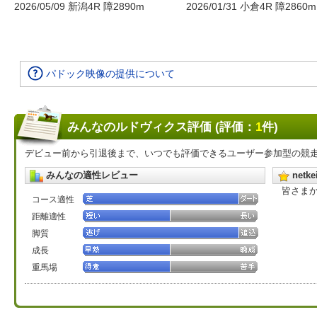
2026/05/09 新潟4R 障2890m
2026/01/31 小倉4R 障2860m
パドック映像の提供について
みんなのルドヴィクス評価 (評価：
1
件)
デビュー前から引退後まで、いつでも評価できるユーザー参加型の競
みんなの適性レビュー
net
皆さま
コース適性
距離適性
脚質
成長
重馬場