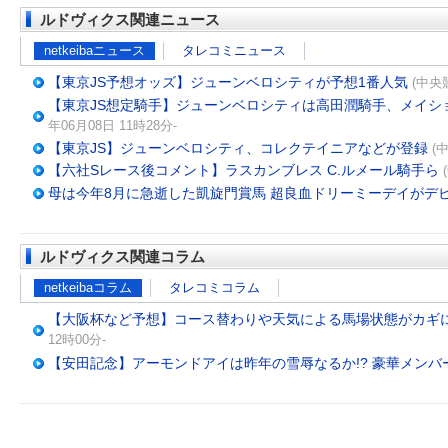
ルドヴィクス関連ニュース
netkeibaニュース
タレコミニュース
【東京JS予想オッズ】ジューンベロシティが予想1番人気
(中央競
【東京JS想定騎手】ジューンベロシティは高田潤騎手、メイシ
年06月08日 11時28分-
【東京JS】ジューンベロシティ、コレクテイニアなどが登録
(
【六社Sレース後コメント】ラスカンブレス C.ルメール騎手ら
母は今年8月に急逝した凱旋門賞馬 超良血ドリーミーデイがデ
ルドヴィクス関連コラム
netkeibaコラム
タレコミコラム
【大阪杯など予想】コース替わりや天気による馬場状態がカギに
12時00分-
【安田記念】アーモンドアイは昨年の雪辱なるか!? 豪華メンバー