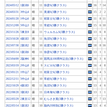
2024/05/12
1新潟6
晴
11
弥彦S(3勝クラス)
16
7
14
2024/03/31
3中山4
晴
11
美浦S(3勝クラス)
15
2
2
2024/01/20
1中山6
曇
11
初富士S(3勝クラス)
11
8
11
2023/12/09
5中山3
晴
11
常総S(3勝クラス)
15
6
10
2023/11/26
5東京8
曇
11
ウェルカムS(3勝クラス)
13
6
8
2023/10/28
4新潟5
雨
11
魚沼S(3勝クラス)
12
5
6
2023/07/30
2新潟2
晴
10
佐渡S(3勝クラス)
18
8
16
2023/05/14
1新潟6
晴
11
弥彦S(3勝クラス)
13
1
1
2023/04/09
2阪神6
晴
10
競馬法100周年記念(3勝クラス)
16
3
6
2023/03/19
2中山8
晴
9
スピカS(3勝クラス)
16
4
8
2023/01/21
1中山7
晴
11
初富士S(3勝クラス)
14
4
5
2022/12/11
5中山4
曇
10
常総S(3勝クラス)
16
1
1
2022/10/29
4新潟5
晴
11
魚沼S(3勝クラス)
13
4
6
2022/08/20
3新潟3
曇
11
日本海S(3勝クラス)
13
1
1
2022/05/29
2東京12
晴
10
むらさき賞(3勝クラス)
17
7
13
2022/05/14
1新潟3
曇
10
胎内川特別(2勝クラス)
13
4
4