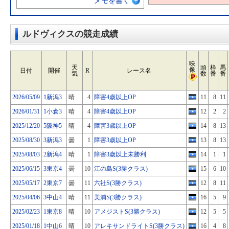
メモを書く
ルドヴィクスの競走成績
映
天
頭
枠
馬
像
日付
開催
R
レース名
気
数
番
番
2026/05/09
1新潟3
晴
4
障害4歳以上OP
11
8
11
2026/01/31
1小倉3
晴
4
障害4歳以上OP
12
2
2
2025/12/20
5阪神5
晴
4
障害3歳以上OP
14
8
13
2025/08/30
3新潟3
曇
1
障害3歳以上OP
13
8
13
2025/08/03
2新潟4
晴
1
障害3歳以上未勝利
14
1
1
2025/06/15
3東京4
曇
10
江の島S(3勝クラス)
15
6
10
2025/05/17
2東京7
曇
11
六社S(3勝クラス)
12
8
11
2025/04/06
3中山4
晴
11
美浦S(3勝クラス)
16
5
9
2025/02/23
1東京8
晴
10
アメジストS(3勝クラス)
12
5
5
2025/01/18
1中山6
晴
10
アレキサンドライトS(3勝クラス)
16
4
8