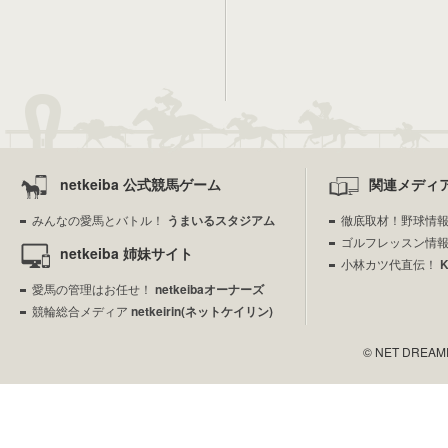
netkeiba 公式競馬ゲーム
関連メディ
みんなの愛馬とバトル！
うまいるスタジアム
徹底取材！野球情
ゴルフレッスン情
netkeiba 姉妹サイト
小林カツ代直伝！
愛馬の管理はお任せ！
netkeibaオーナーズ
競輪総合メディア
netkeirin(ネットケイリン)
© NET DREAMERS