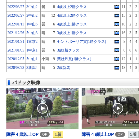
2022/03/27
3中山2
曇
8
4歳以上2勝クラス
11
2
2
2022/02/27
2中山2
晴
12
4歳以上2勝クラス
15
2
3
2022/01/15
1中山5
曇
6
4歳以上1勝クラス
10
2
2
2021/12/26
5中山8
晴
7
3歳以上1勝クラス
16
3
5
2021/01/31
1東京2
晴
9
セントポーリア賞(1勝クラス)
8
4
4
2021/01/05
1中京1
曇
6
3歳1勝クラス
8
6
6
2020/12/05
5中山1
小雨
9
葉牡丹賞(1勝クラス)
12
1
1
2020/08/23
3新潟4
晴
5
2歳新馬
18
4
8
パドック映像
障害４歳以上OP
1着
障害４歳以上OP
5着
OP
OP