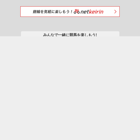
みんなで一緒に競馬を楽しもう!
netkeibaを
おすすめする
＼ netkeiba公式SNS ／
お知らせ
プレミアムサービス
よくある質問
利用規約
ライセンス
広告募集
採用情報
プライバシーポリシー
運営会社
｜
｜
｜
オーナーズ
競輪
野球
SMART会員証
© NET DREAMERS, Co., Ltd.