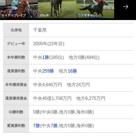
ケイティブレイブ
ガルボ
コスモネモシン
千葉県
出身地
2005年(22年目)
デビュー年
中央
1勝
(185位) 地方0勝(484位)
本年勝利数
中央
259勝
地方
16勝
通算勝利数
中央4,640万円 地方24万円
本年獲得賞金
中央45億1,708万円 地方6,275万円
通算獲得賞金
0勝(中央0勝,地方0勝,海外0勝)
GI勝利数
7勝
(中央
7勝
,地方0勝,海外0勝)
重賞勝利数