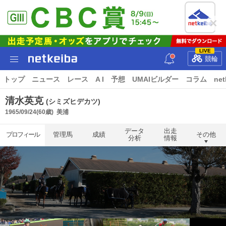
LIVE
競輪
トップ
ニュース
レース
A I
予想
UMAIビルダー
コラム
net
清水英克
(シミズヒデカツ)
1965/09/24(60歳)
美浦
データ
出走
プロフィール
管理馬
成績
その他
分析
情報