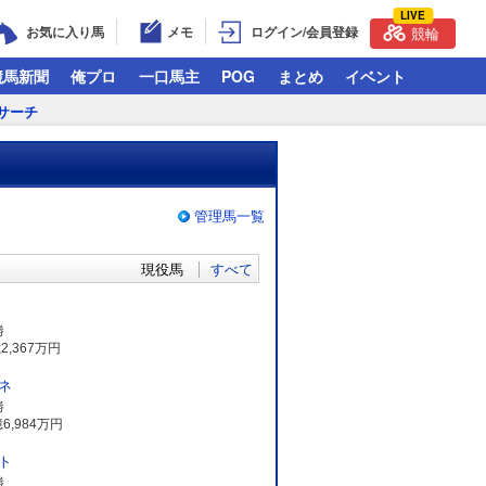
LIVE
お気に入り馬
メモ
ログイン/会員登録
競輪
競馬新聞
俺プロ
一口馬主
POG
まとめ
イベント
サーチ
管理馬一覧
現役馬
すべて
勝
2,367万円
ネ
勝
億6,984万円
ト
勝