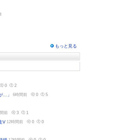
もっと見る
0
2
が…」
6時間前
0
5
時間前
3
1
走V
12時間前
0
0
登場
17時間前
0
0