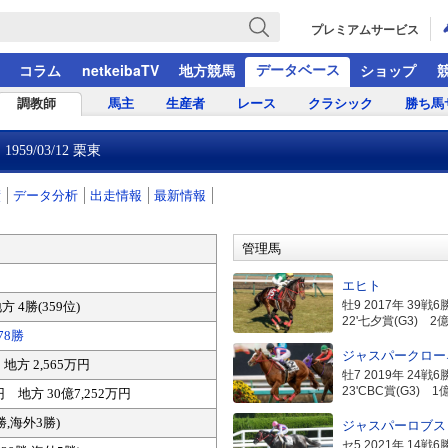
プレミアムサービス
データベース
コラム
netkeibaTV
地方競馬
ショップ
調教師
馬主
生産者
レース
クラシック
勝ち馬
1959/03/12 栗東
績
データ分析
出走情報
最新情報
管理馬
エヒト
牡9 2017年 39戦6
方 4勝(359位)
22'七夕賞(G3) 2億
78勝
ジャスパークロー
地方 2,565万円
牡7 2019年 24戦6
23'CBC賞(G3) 1
円 地方 30億7,252万円
勝,海外3勝)
ジャスパーロブス
セ5 2021年 14戦6