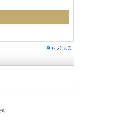
もっと見る