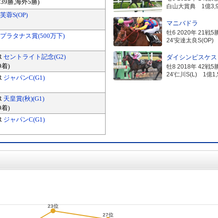
39勝,海外5勝)
白山大賞典 1億3,
芙蓉S(OP)
マニバドラ
牡6 2020年 21戦5
プラタナス賞(500万下)
24'安達太良S(OP)
R
セントライト記念(G2)
ダイシンピスケス
9着)
牡8 2018年 42戦5
24'仁川S(L) 1億1
R
ジャパンC(G1)
R
天皇賞(秋)(G1)
9着)
R
ジャパンC(G1)