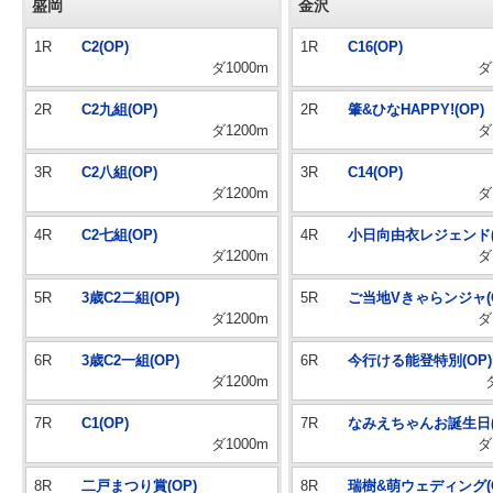
盛岡
金沢
1R
C2(OP)
1R
C16(OP)
ダ1000m
ダ
2R
C2九組(OP)
2R
肇&ひなHAPPY!(OP)
ダ1200m
ダ
3R
C2八組(OP)
3R
C14(OP)
ダ1200m
ダ
4R
C2七組(OP)
4R
小日向由衣レジェンド(
ダ1200m
ダ
5R
3歳C2二組(OP)
5R
ご当地Vきゃらンジャ(O
ダ1200m
ダ
6R
3歳C2一組(OP)
6R
今行ける能登特別(OP)
ダ1200m
7R
C1(OP)
7R
なみえちゃんお誕生日(
ダ1000m
ダ
8R
二戸まつり賞(OP)
8R
瑞樹&萌ウェディング(O