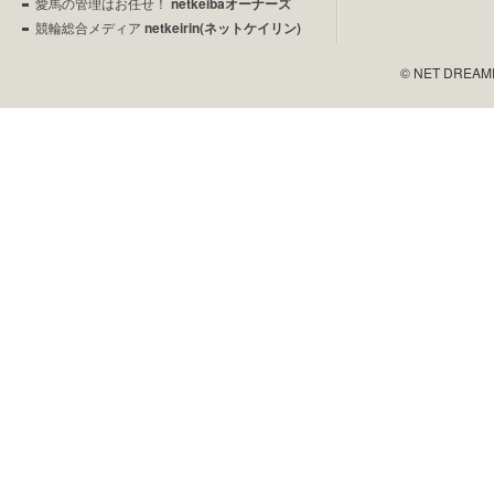
愛馬の管理はお任せ！
netkeibaオーナーズ
競輪総合メディア
netkeirin(ネットケイリン)
© NET DREAMERS