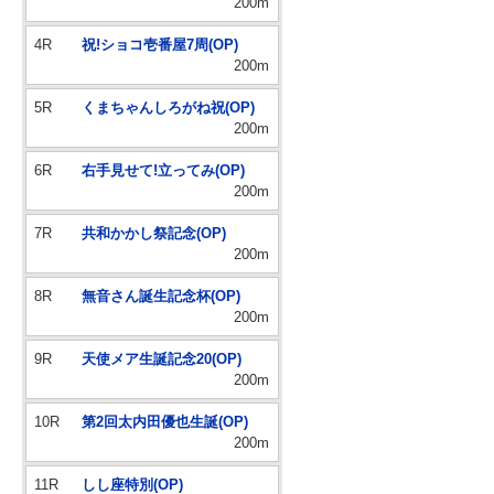
200m
4R
祝!ショコ壱番屋7周(OP)
200m
5R
くまちゃんしろがね祝(OP)
200m
6R
右手見せて!立ってみ(OP)
200m
7R
共和かかし祭記念(OP)
200m
8R
無音さん誕生記念杯(OP)
200m
9R
天使メア生誕記念20(OP)
200m
10R
第2回太内田優也生誕(OP)
200m
11R
しし座特別(OP)