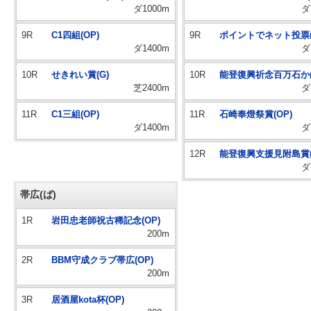
ダ1000m
ダ
9R
C1四組(OP)
9R
ポイントでネット投票(
ダ1400m
ダ
10R
せきれい賞(G)
10R
能登復興祈念百万石か(
芝2400m
ダ
11R
C1三組(OP)
11R
石崎奉燈祭賞(OP)
ダ1400m
ダ
12R
能登復興支援見附島賞(
ダ
帯広(ば)
1R
岩田忠老師祝古稀記念(OP)
200m
2R
BBM守成クラブ帯広(OP)
200m
3R
居酒屋kota杯(OP)