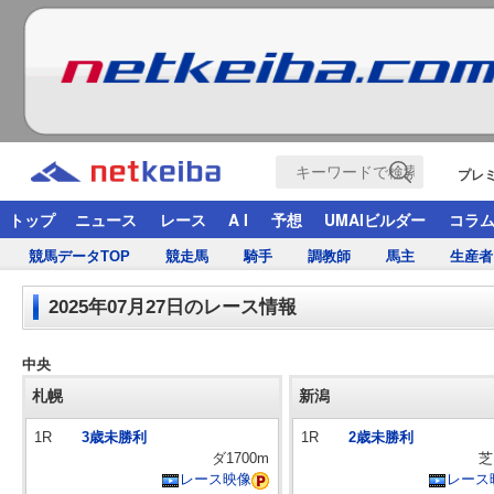
プレ
トップ
ニュース
レース
A I
予想
UMAIビルダー
コラ
競馬データTOP
競走馬
騎手
調教師
馬主
生産者
2025年07月27日のレース情報
中央
札幌
新潟
1R
3歳未勝利
1R
2歳未勝利
ダ1700m
芝
レース映像
レース