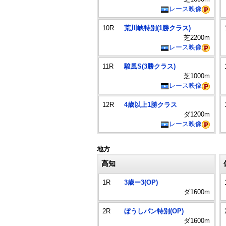
レース映像
10R
荒川峡特別(1勝クラス)
芝2200m
レース映像
11R
駿風S(3勝クラス)
芝1000m
レース映像
12R
4歳以上1勝クラス
ダ1200m
レース映像
地方
高知
1R
3歳ー3(OP)
ダ1600m
2R
ぼうしパン特別(OP)
ダ1600m