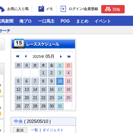
お気に入り馬
メモ
ログイン/会員登録
競輪
競馬新聞
俺プロ
一口馬主
POG
まとめ
イベント
サーチ
05月
2025年
月
火
水
木
金
土
日
1
2
3
4
5
6
7
8
9
10
11
m
12
13
14
15
16
17
18
19
20
21
22
23
24
25
26
27
28
29
30
31
m
中央
( 2025/05/10 )
m
一覧
|
ダイジェスト
新潟