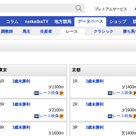
プレミアムサービス
データベース
コラム
netkeibaTV
地方競馬
ショップ
調教師
馬主
生産者
レース
クラシック
勝ち馬
東京
京都
1R
3歳未勝利
1R
3歳未勝利
ダ1300m
ダ1400
レース映像
レース映像
2R
3歳未勝利
2R
3歳未勝利
ダ2100m
ダ1900
レース映像
レース映像
3R
3歳未勝利
3R
3歳未勝利
ダ1600m
芝1400