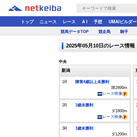
トップ
ニュース
レース
A I
予想
UMAIビルダー
競馬データTOP
競走馬
騎手
2025年05月10日のレース情報
中央
新潟
1R
障害4歳以上未勝利
障2890m
レース映像
2R
3歳未勝利
ダ1800m
レース映像
3R
3歳未勝利
ダ1200m