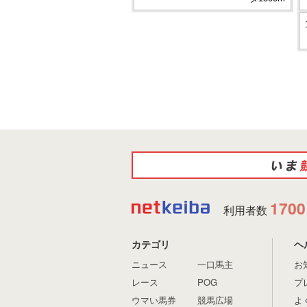
1700
利用者数
カテゴリ
ヘ
ニュース
一口馬主
お
レース
POG
プ
ウマい馬券
競馬広場
よ