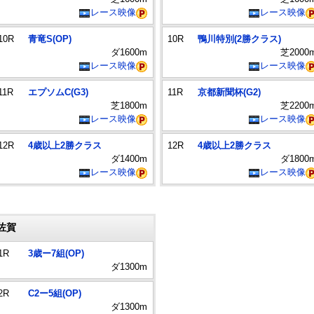
レース映像
レース映像
10R
青竜S(OP)
10R
鴨川特別(2勝クラス)
ダ1600m
芝2000
レース映像
レース映像
11R
エプソムC(G3)
11R
京都新聞杯(G2)
芝1800m
芝2200
レース映像
レース映像
12R
4歳以上2勝クラス
12R
4歳以上2勝クラス
ダ1400m
ダ1800
レース映像
レース映像
佐賀
1R
3歳ー7組(OP)
ダ1300m
2R
C2ー5組(OP)
ダ1300m