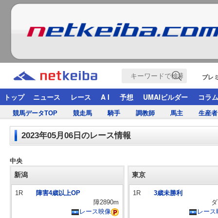
プレ
トップ
ニュース
レース
A I
予想
UMAIビルダー
コラ
競馬データTOP
競走馬
騎手
調教師
馬主
生産者
2023年05月06日のレース情報
中央
新潟
東京
1R
障害4歳以上OP
1R
3歳未勝利
障2890m
ダ
レース映像
レース