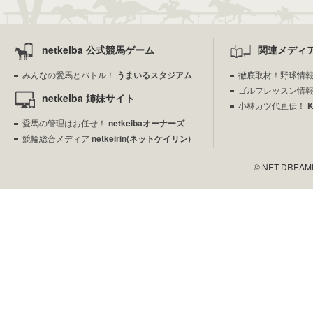
netkeiba 公式競馬ゲーム
関連メディ
みんなの愛馬とバトル！
うまいるスタジアム
徹底取材！野球情
ゴルフレッスン情
netkeiba 姉妹サイト
小林カツ代直伝！
愛馬の管理はお任せ！
netkeibaオーナーズ
競輪総合メディア
netkeirin(ネットケイリン)
© NET DREAMERS