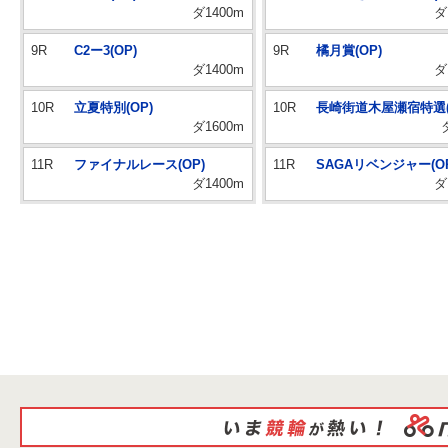
ダ1400m
ダ
9R
C2ー3(OP)
9R
橘月賞(OP)
ダ1400m
ダ
10R
立夏特別(OP)
10R
長崎街道木屋瀬宿特選(
ダ1600m
11R
ファイナルレース(OP)
11R
SAGAリベンジャー(OP
ダ1400m
ダ