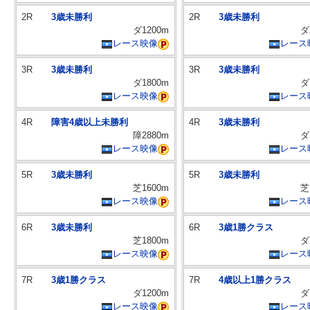
2R
3歳未勝利
2R
3歳未勝利
ダ1200m
ダ
レース映像
レース
3R
3歳未勝利
3R
3歳未勝利
ダ1800m
ダ
レース映像
レース
4R
障害4歳以上未勝利
4R
3歳未勝利
障2880m
ダ
レース映像
レース
5R
3歳未勝利
5R
3歳未勝利
芝1600m
芝
レース映像
レース
6R
3歳未勝利
6R
3歳1勝クラス
芝1800m
ダ
レース映像
レース
7R
3歳1勝クラス
7R
4歳以上1勝クラス
ダ1200m
ダ
レース映像
レース