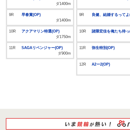
ダ1400m
9R
早春賞(OP)
9R
良健、結婚するってよ(
ダ1400m
10R
アクアマリン特選(OP)
10R
諸隈宏佳を俺たち待っ(
ダ1750m
11R
SAGAリベンジャー(OP)
11R
弥生特別(OP)
ダ900m
12R
A2ー2(OP)