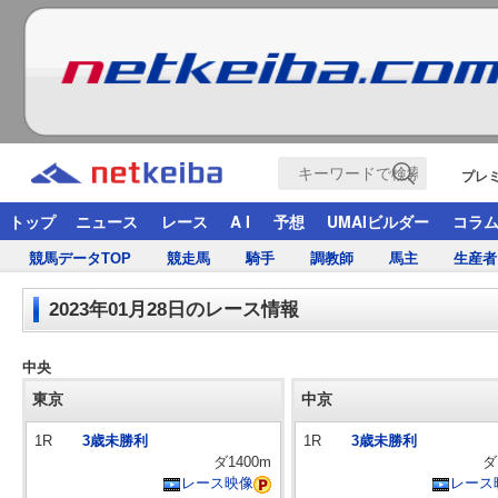
プレ
トップ
ニュース
レース
A I
予想
UMAIビルダー
コラ
競馬データTOP
競走馬
騎手
調教師
馬主
生産者
2023年01月28日のレース情報
中央
東京
中京
1R
3歳未勝利
1R
3歳未勝利
ダ1400m
ダ
レース映像
レース