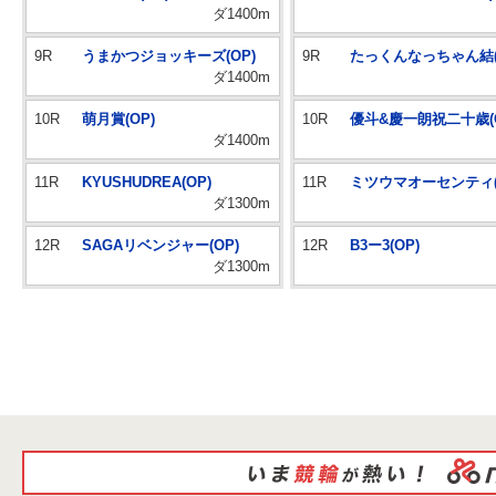
ダ1400m
9R
うまかつジョッキーズ(OP)
9R
たっくんなっちゃん結(
ダ1400m
10R
萌月賞(OP)
10R
優斗&慶一朗祝二十歳(O
ダ1400m
11R
KYUSHUDREA(OP)
11R
ミツウマオーセンティ(
ダ1300m
12R
SAGAリベンジャー(OP)
12R
B3ー3(OP)
ダ1300m