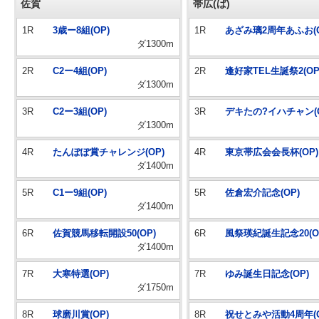
佐賀
帯広(ば)
1R
3歳ー8組(OP)
1R
あざみ璃2周年あふお(O
ダ1300m
2R
C2ー4組(OP)
2R
逢好家TEL生誕祭2(OP
ダ1300m
3R
C2ー3組(OP)
3R
デキたの?イハチャン(O
ダ1300m
4R
たんぽぽ賞チャレンジ(OP)
4R
東京帯広会会長杯(OP)
ダ1400m
5R
C1ー9組(OP)
5R
佐倉宏介記念(OP)
ダ1400m
6R
佐賀競馬移転開設50(OP)
6R
風祭瑛紀誕生記念20(O
ダ1400m
7R
大寒特選(OP)
7R
ゆみ誕生日記念(OP)
ダ1750m
8R
球磨川賞(OP)
8R
祝せとみや活動4周年(O