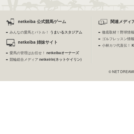
netkeiba 公式競馬ゲーム
関連メディ
みんなの愛馬とバトル！
うまいるスタジアム
徹底取材！野球情
ゴルフレッスン情
netkeiba 姉妹サイト
小林カツ代直伝！
愛馬の管理はお任せ！
netkeibaオーナーズ
競輪総合メディア
netkeirin(ネットケイリン)
© NET DREAMERS