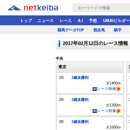
トップ
ニュース
レース
A I
予想
UMAIビルダー
競馬データTOP
競走馬
騎手
2017年02月12日のレース情報
中央
東京
1R
3歳未勝利
ダ1400m
レース映像
2R
3歳未勝利
ダ1300m
レース映像
3R
3歳未勝利
ダ1600m