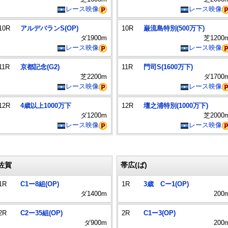
レース映像
レース映像
10R
アルデバランS(OP)
10R
巌流島特別(500万下)
ダ1900m
芝1200
レース映像
レース映像
11R
京都記念(G2)
11R
門司S(1600万下)
芝2200m
ダ1700
レース映像
レース映像
12R
4歳以上1000万下
12R
壇之浦特別(1000万下)
ダ1200m
芝2000
レース映像
レース映像
佐賀
帯広(ば)
1R
C1ー8組(OP)
1R
3歳 Cー1(OP)
ダ1400m
200
2R
C2ー35組(OP)
2R
C1ー3(OP)
ダ900m
200