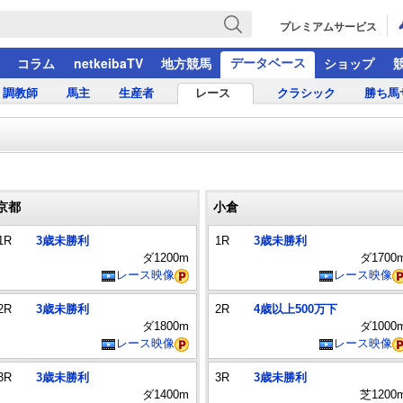
プレミアムサービス
データベース
コラム
netkeibaTV
地方競馬
ショップ
調教師
馬主
生産者
レース
クラシック
勝ち馬
京都
小倉
1R
3歳未勝利
1R
3歳未勝利
ダ1200m
ダ1700
レース映像
レース映像
2R
3歳未勝利
2R
4歳以上500万下
ダ1800m
ダ1000
レース映像
レース映像
3R
3歳未勝利
3R
3歳未勝利
ダ1400m
芝1200