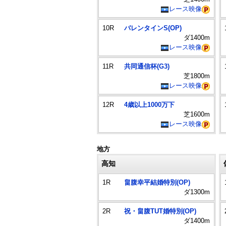
レース映像
10R
バレンタインS(OP)
ダ1400m
レース映像
11R
共同通信杯(G3)
芝1800m
レース映像
12R
4歳以上1000万下
芝1600m
レース映像
地方
高知
1R
畠腹幸平結婚特別(OP)
ダ1300m
2R
祝・畠腹TUT婚特別(OP)
ダ1400m