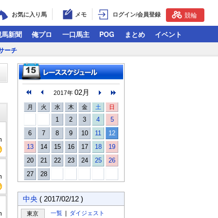
お気に入り馬
メモ
ログイン/会員登録
競輪
競馬新聞
俺プロ
一口馬主
POG
まとめ
イベント
サーチ
02月
2017年
月
火
水
木
金
土
日
1
2
3
4
5
6
7
8
9
10
11
12
m
13
14
15
16
17
18
19
20
21
22
23
24
25
26
27
28
m
中央
( 2017/02/12 )
m
一覧
|
ダイジェスト
東京