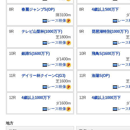
8R
春麗ジャンプS(OP)
8R
4歳以上500万下
障3100m
ダ
レース映像
レース
9R
テレビ山梨杯(1000万下)
9R
琵琶湖特別(1000万下)
芝1800m
芝
レース映像
レース
10R
銀蹄S(1600万下)
10R
飛鳥S(1600万下)
ダ1400m
芝
レース映像
レース
11R
デイリー杯クイーンC(G3)
11R
洛陽S(OP)
芝1600m
芝
レース映像
レース
12R
4歳以上1000万下
12R
4歳以上1000万下
ダ1600m
ダ
レース映像
レース
地方