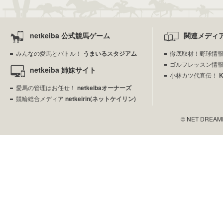
netkeiba 公式競馬ゲーム
関連メディ
みんなの愛馬とバトル！
うまいるスタジアム
徹底取材！野球情
ゴルフレッスン情
netkeiba 姉妹サイト
小林カツ代直伝！
愛馬の管理はお任せ！
netkeibaオーナーズ
競輪総合メディア
netkeirin(ネットケイリン)
© NET DREAMERS