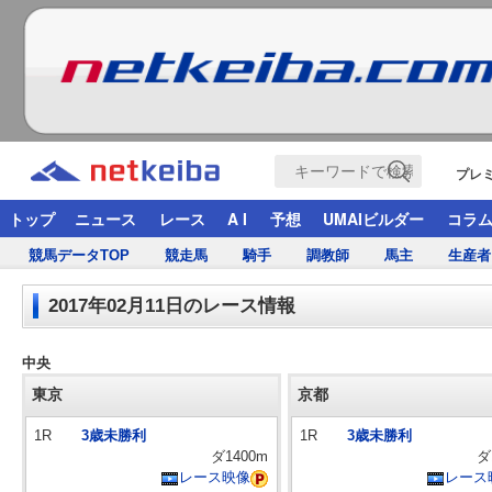
プレ
トップ
ニュース
レース
A I
予想
UMAIビルダー
コラ
競馬データTOP
競走馬
騎手
調教師
馬主
生産者
2017年02月11日のレース情報
中央
東京
京都
1R
3歳未勝利
1R
3歳未勝利
ダ1400m
ダ
レース映像
レース