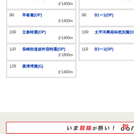
ダ1400m
9R
早春賞(OP)
9R
B1ー1(OP)
ダ1400m
10R
立春特選(OP)
10R
太平洋興発杯然別賞(O
ダ1400m
11R
長崎街道彼杵宿特選(OP)
11R
B3ー1(OP)
ダ1800m
12R
唐津湾賞(G)
ダ1400m