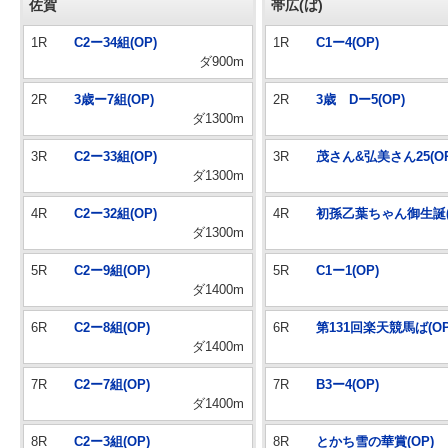
佐賀
帯広(ば)
1R
C2ー34組(OP)
1R
C1ー4(OP)
ダ900m
2R
3歳ー7組(OP)
2R
3歳 Dー5(OP)
ダ1300m
3R
C2ー33組(OP)
3R
茂さん&弘美さん25(OP
ダ1300m
4R
C2ー32組(OP)
4R
初孫乙葉ちゃん御生誕(
ダ1300m
5R
C2ー9組(OP)
5R
C1ー1(OP)
ダ1400m
6R
C2ー8組(OP)
6R
第131回楽天競馬ば(OP
ダ1400m
7R
C2ー7組(OP)
7R
B3ー4(OP)
ダ1400m
8R
C2ー3組(OP)
8R
とかち雪の華賞(OP)