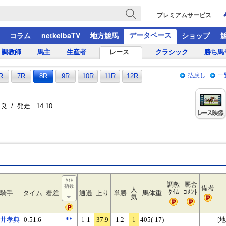
プレミアムサービス
データベース
コラム
netkeibaTV
地方競馬
ショップ
調教師
馬主
生産者
レース
クラシック
勝ち馬
払戻し
一
R
7R
8R
9R
10R
11R
12R
良 / 発走 : 14:10
ﾀｲﾑ
調教
厩舎
指数
備考
人
ﾀｲﾑ
ｺﾒﾝﾄ
騎手
タイム
着差
通過
上り
単勝
馬体重
気
井孝典
0:51.6
**
1-1
37.9
1.2
1
405(-17)
[地