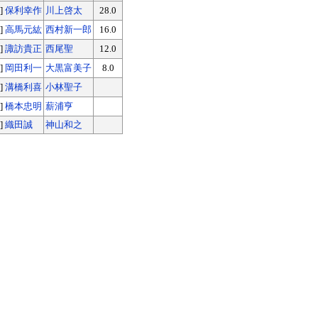
]
保利幸作
川上啓太
28.0
]
高馬元紘
西村新一郎
16.0
]
諏訪貴正
西尾聖
12.0
]
岡田利一
大黒富美子
8.0
]
溝橋利喜
小林聖子
]
橋本忠明
薪浦亨
]
織田誠
神山和之