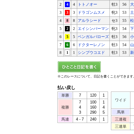
2
4
4
トトノオー
牡3
56
大
3
3
3
ドラゴンムスメ
牝3
53
土
4
8
8
アルラシード
セ3
55
松
5
2
2
エイシンバーマン
牝3
54
下
6
5
5
ベンガルバローズ
牡3
56
小
7
6
6
ドクターレノン
牡3
54
山
8
1
1
シンプウコエド
牡3
53
新
※このレースについて、日記を書くことができます
払い戻し
単勝
7
120
1
ワイド
7
100
1
複勝
4
160
4
馬単
3
290
5
馬連
4 - 7
240
1
三連複
三連単