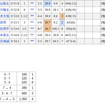
山龍太
0:51.8
1
**
2-2
38.0
9.9
4
436(-12)
[地
方颯太
0:52.8
6
**
3-3
39.0
28.1
5
428(+8)
[地
木大地
0:53.0
1.1/2
**
4-4
38.9
8.6
3
438(+3)
[地
原理
0:53.5
3
**
6-6
38.7
8.2
2
445(0)
[地
谷周平
0:53.6
1/2
**
8-7
38.7
100.1
8
456(-9)
[地
本屋太
0:54.0
2.1/2
**
6-8
39.4
30.8
6
447(-11)
[地
庄海誠
0:54.2
1
**
5-5
39.7
64.5
7
417(-4)
[地
。
4 - 7
160
1
3 - 7
220
4
3 - 4
520
8
7 → 4
280
1
3 - 4 - 7
600
3
7 → 4 → 3
1,350
4