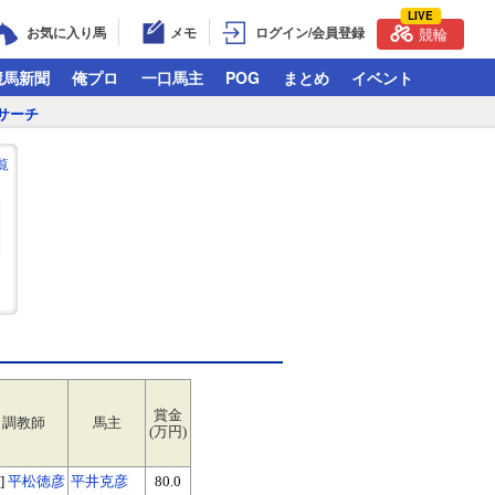
LIVE
お気に入り馬
メモ
ログイン/会員登録
競輪
競馬新聞
俺プロ
一口馬主
POG
まとめ
イベント
サーチ
覧
賞金
調教師
馬主
(万円)
]
平松徳彦
平井克彦
80.0