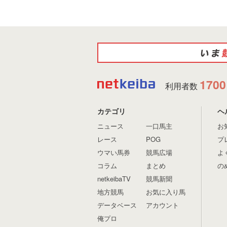
1700
利用者数
カテゴリ
ヘ
ニュース
一口馬主
お
レース
POG
プ
ウマい馬券
競馬広場
よ
コラム
まとめ
の
netkeibaTV
競馬新聞
地方競馬
お気に入り馬
データベース
アカウント
俺プロ