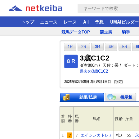
トップ
ニュース
レース
A I
予想
UMAIビルダー
競馬データTOP
競走馬
騎手
1R
2R
3R
4R
5R
6
3歳C1C2
8 R
ダ右800m / 天候 : 曇 / ダート : 
過去の3歳C1C2
2025年02月05日 2回姫路1日目 (別定)
結果/払戻
掲示板
着
枠
馬
馬名
性齢
斤量
順
番
番
1
7
7
エイシンカトレア
牝3
55
永