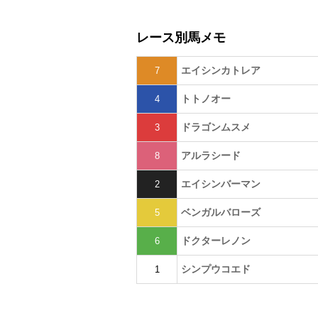
レース別馬メモ
エイシンカトレア
7
トトノオー
4
ドラゴンムスメ
3
アルラシード
8
エイシンバーマン
2
ベンガルバローズ
5
ドクターレノン
6
シンプウコエド
1