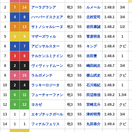
2
7
14
アーラグラシア
牝3
55
ルメール
1:48.0
3/4
3
4
8
ハーバードスクエア
牝3
55
北村宏司
1:48.1
3/4
4
7
13
サトノシャルレーヌ
牝3
55
岩田康誠
1:48.2
1/2
5
5
9
マザーズウィル
牝3
55
菅原明良
1:48.4
1
6
4
7
アビッサルスター
牝3
55
キング
1:48.4
クビ
7
3
6
テルケンユミクイン
牝3
55
吉田豊
1:48.6
1
8
2
3
ヴィヴィッドムーン
牝3
55
嶋田純次
1:48.7
3/4
9
8
15
ラルガメンテ
牝3
55
横山武史
1:48.7
クビ
10
2
4
ラッキーロジータ
牝3
55
石川裕紀
1:48.9
1
11
6
11
フューチャーファン
牝3
55
田辺裕信
1:49.2
1.3/4
12
6
12
ヨカゼ
牝3
55
宮崎北斗
1:49.2
クビ
13
1
2
エキゾチックガール
牝3
55
津村明秀
1:49.3
3/4
14
1
1
フィナルフェリス
牝3
55
丸田恭介
1:49.4
クビ