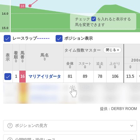
16
14.0
チェック
を入れると表示する
馬を変更できます
15.0
レースラップ
ポジション表示
タイム指数マスター
閉じる
着
馬
表
馬名
順
番
示
200
全体
スタート
追走
上がり
1
16
マリアイリダータ
81
89
78
106
13.5
提供：DERBY ROOM
ポジションの見方
公開時間・提供レース