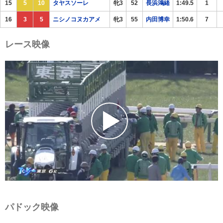
15
5
10
タヤスソーレ
牝3
52
長浜鴻緒
1:49.5
1
16
3
5
ニシノコヌカアメ
牝3
55
内田博幸
1:50.6
7
レース映像
パドック映像