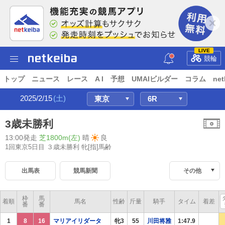
LIVE
競輪
トップ
ニュース
レース
A I
予想
UMAIビルダー
コラム
net
2025/2/15
(土)
3歳未勝利
13:00発走
芝1800m(左)
晴
良
1回東京5日目 ３歳未勝利
牝[指]馬齢
出馬表
競馬新聞
その他
枠
馬
着順
馬名
性齢
斤量
騎手
タイム
着差
番
番
1
8
16
マリアイリダータ
牝3
55
川田将雅
1:47.9