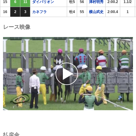
15
6
11
ダイバリオン
牡5
56
津村明秀
2:00.2
1.1/2
16
2
3
カネフラ
牡4
55
横山武史
2:00.4
1
レース映像
払戻金