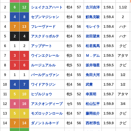
2
6
12
シェイクユアハート
牡4
57
古川吉洋
1:59.1
1.1/2
3
4
8
セブンマジシャン
牡4
58
鮫島克駿
1:59.4
2
4
7
13
フレーヴァード
牡4
56
モレイラ
1:59.4
ハナ
5
2
4
アスクドゥポルテ
牡4
55
岩田望来
1:59.4
ハナ
6
1
2
アップデート
牡5
55
松若風馬
1:59.5
クビ
7
3
5
ウインエクレール
牝5
53
Ｍ．デム
1:59.5
アタマ
8
3
6
ルージュアルル
牝5
53
坂井瑠星
1:59.5
クビ
9
1
1
バールデュヴァン
牡4
55
角田大河
1:59.6
1/2
10
4
7
ワイドアラジン
牡4
56
武豊
1:59.7
1/2
11
5
10
ヒヅルジョウ
牝5
52
幸英明
1:59.7
アタマ
12
8
16
アスクオンディープ
セ5
55
松山弘平
1:59.9
3/4
13
5
9
モズロックンロール
牡4
57
藤岡佑介
1:59.9
クビ
14
7
14
ダノントルネード
牡4
56
西村淳也
1:59.9
クビ