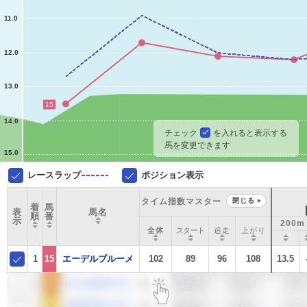
11.0
12.0
13.0
15
14.0
チェック
を入れると表示する
馬を変更できます
15.0
レースラップ
ポジション表示
タイム指数マスター
閉じる
着
馬
表
馬名
順
番
示
200m
全体
スタート
追走
上がり
1
15
エーデルブルーメ
102
89
96
108
13.5