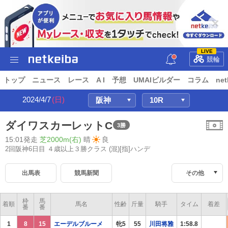
LIVE
競輪
トップ
ニュース
レース
A I
予想
UMAIビルダー
コラム
net
2024/4/7
(日)
ダイワスカーレットC
3勝
15:01発走
芝2000m(右)
晴
良
2回阪神6日目 ４歳以上３勝クラス
(混)[指]ハンデ
出馬表
競馬新聞
その他
枠
馬
着順
馬名
性齢
斤量
騎手
タイム
着差
番
番
1
8
15
エーデルブルーメ
牝5
55
川田将雅
1:58.8