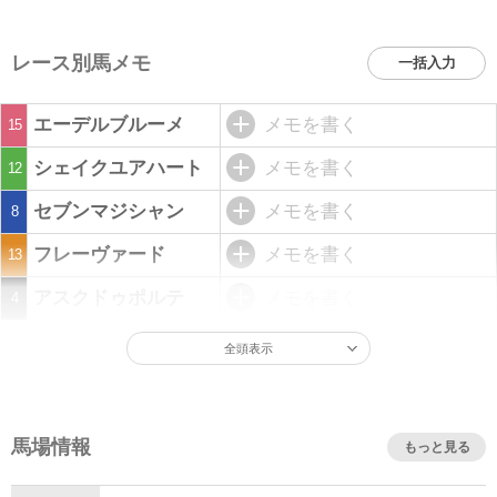
レース別馬メモ
一括入力
エーデルブルーメ
メモを書く
15
シェイクユアハート
メモを書く
12
セブンマジシャン
メモを書く
8
フレーヴァード
メモを書く
13
アスクドゥポルテ
メモを書く
4
全頭表示
馬場情報
もっと見る