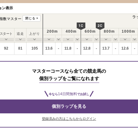
ョン表示
ラ
閉じる
指数マスター
1C
2C
200m
400m
600m
800m
1000m
スタート
追走
上がり
92
81
105
13.6
-
11.8
-
12.8
-
13.7
-
12.6
-
マスターコースなら全ての競走馬の
個別ラップをご覧になれます
14日間無料
今なら
でお試し
個別ラップを見る
登録済みの方はこちらからログイン