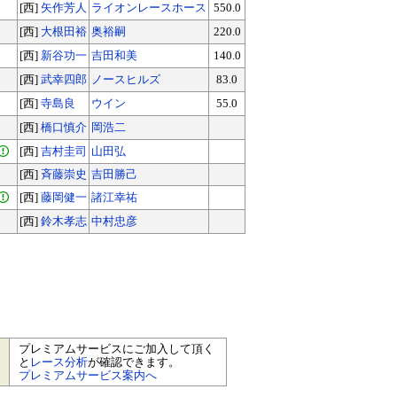
[西]
矢作芳人
ライオンレースホース
550.0
[西]
大根田裕
奥裕嗣
220.0
[西]
新谷功一
吉田和美
140.0
[西]
武幸四郎
ノースヒルズ
83.0
[西]
寺島良
ウイン
55.0
[西]
橋口慎介
岡浩二
[西]
吉村圭司
山田弘
[西]
斉藤崇史
吉田勝己
[西]
藤岡健一
諸江幸祐
[西]
鈴木孝志
中村忠彦
プレミアムサービスにご加入して頂く
と
レース分析
が確認できます。
プレミアムサービス案内へ