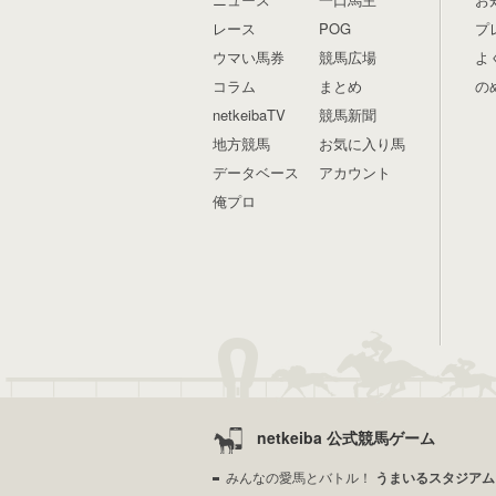
レース
POG
プ
ウマい馬券
競馬広場
よ
コラム
まとめ
の
netkeibaTV
競馬新聞
地方競馬
お気に入り馬
データベース
アカウント
俺プロ
netkeiba 公式競馬ゲーム
みんなの愛馬とバトル！
うまいるスタジアム