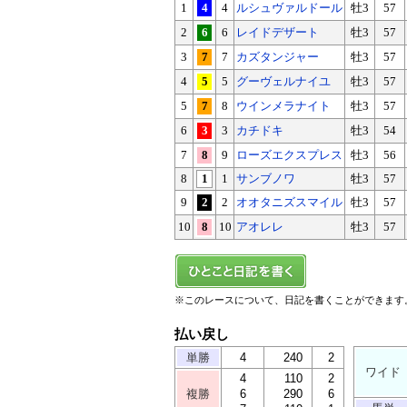
1
4
4
ルシュヴァルドール
牡3
57
2
6
6
レイドデザート
牡3
57
3
7
7
カズタンジャー
牡3
57
4
5
5
グーヴェルナイユ
牡3
57
5
7
8
ウインメラナイト
牡3
57
6
3
3
カチドキ
牡3
54
7
8
9
ローズエクスプレス
牡3
56
8
1
1
サンブノワ
牡3
57
9
2
2
オオタニズスマイル
牡3
57
10
8
10
アオレレ
牡3
57
※このレースについて、日記を書くことができます
払い戻し
単勝
4
240
2
ワイド
4
110
2
複勝
6
290
6