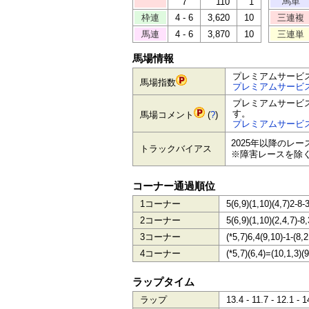
馬単
7
110
1
枠連
4 - 6
3,620
10
三連複
馬連
4 - 6
3,870
10
三連単
馬場情報
プレミアムサービ
馬場指数
プレミアムサービ
プレミアムサービ
す。
馬場コメント
(
?
)
プレミアムサービ
2025年以降のレ
トラックバイアス
※障害レースを除
コーナー通過順位
1コーナー
5(6,9)(1,10)(4,7)2-8-
2コーナー
5(6,9)(1,10)(2,4,7)-8,
3コーナー
(*5,7)6,4(9,10)-1-(8,2
4コーナー
(*5,7)(6,4)=(10,1,3)(9
ラップタイム
ラップ
13.4 - 11.7 - 12.1 - 1