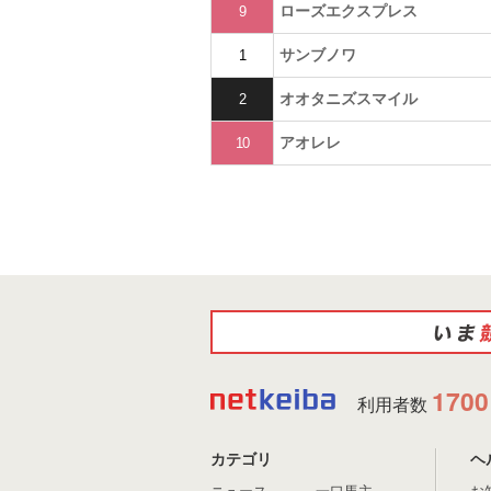
ローズエクスプレス
9
サンブノワ
1
オオタニズスマイル
2
アオレレ
10
1700
利用者数
カテゴリ
ヘ
ニュース
一口馬主
お