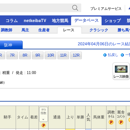
プレミアムサービス
データベース
コラム
netkeibaTV
地方競馬
ショップ
調教師
馬主
生産者
レース
クラシック
勝ち馬
2024年04月06日のレース結
阪神
払戻し
一
R
7R
8R
9R
10R
11R
12R
 稍重 / 発走 : 11:00
馬齢)
ﾀｲﾑ
調教
厩舎
指数
人
ﾀｲﾑ
ｺﾒﾝﾄ
騎手
タイム
着差
通過
上り
単勝
馬体重
気