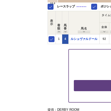
15.0
レースラップ
ポジシ
タイム
表
示
着
馬
全体
順
番
馬名
1
4
ルシュヴァルドール
92
提供：DERBY ROOM