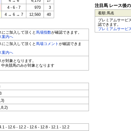
4 → 6
6,170
17
注目馬 レース後
4 - 6 - 7
970
3
着順:馬名
4 → 6 → 7
12,560
40
プレミアムサービ
認できます。
プレミアムサービ
スにご加入して頂くと
馬場指数
が確認できます。
ス案内へ
スにご加入して頂くと
馬場コメント
が確認できま
ス案内へ
ースが対象となります。
く中央競馬のみが対象となります
3
3
,3)
,8,2)
4.1 - 12.6 - 12.2 - 12.6 - 12.8 - 12.1 - 12.2