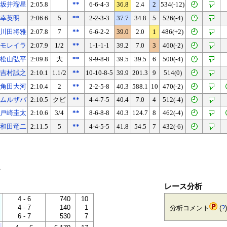
坂井瑠星
2:05.8
**
6-6-4-3
36.8
2.4
2
534(-12)
幸英明
2:06.6
5
**
2-2-3-3
37.7
34.8
5
526(-4)
川田将雅
2:07.8
7
**
6-6-2-2
39.0
2.0
1
486(+2)
モレイラ
2:07.9
1/2
**
1-1-1-1
39.2
7.0
3
460(-2)
松山弘平
2:09.8
大
**
9-9-8-8
39.5
39.5
6
500(-4)
吉村誠之
2:10.1
1.1/2
**
10-10-8-5
39.9
201.3
9
514(0)
角田大河
2:10.4
2
**
2-2-5-8
40.3
588.1
10
470(-2)
ムルザバ
2:10.5
クビ
**
4-4-7-5
40.4
7.0
4
512(-4)
戸崎圭太
2:10.6
3/4
**
8-6-8-8
40.3
124.7
8
462(-4)
和田竜二
2:11.5
5
**
4-4-5-5
41.8
54.5
7
432(-6)
。
レース分析
4 - 6
740
10
4 - 7
140
1
分析コメント
(
?
)
6 - 7
530
7