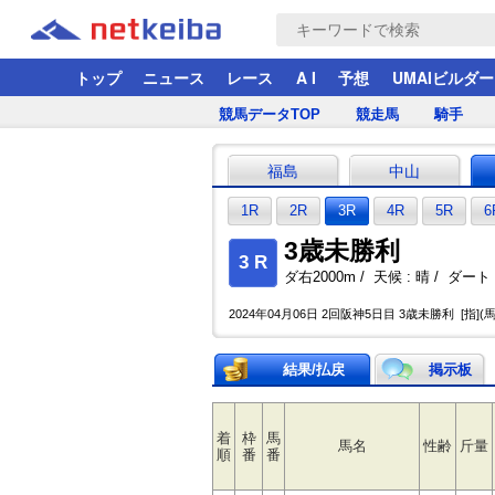
トップ
ニュース
レース
A I
予想
UMAIビルダー
競馬データTOP
競走馬
騎手
福島
中山
1R
2R
3R
4R
5R
6
3歳未勝利
3 R
ダ右2000m / 天候 : 晴 / ダート :
2024年04月06日 2回阪神5日目 3歳未勝利 [指](
結果/払戻
掲示板
着
枠
馬
馬名
性齢
斤量
順
番
番