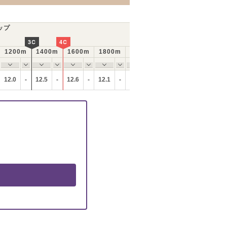
ップ
3C
4C
1200m
1400m
1600m
1800m
2000m
ラップの動き
12.0
-
12.5
-
12.6
-
12.1
-
12.1
-
全体的に速いペースで