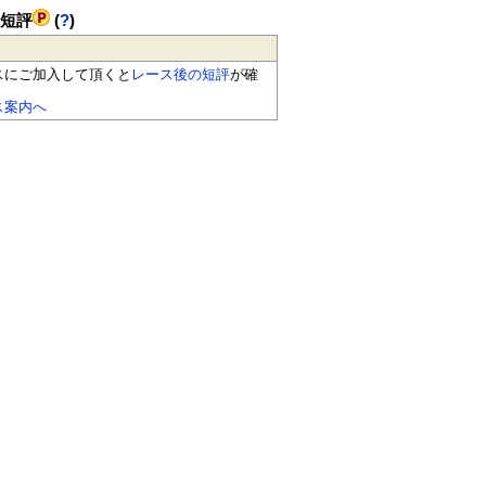
の短評
(
?
)
スにご加入して頂くと
レース後の短評
が確
ス案内へ