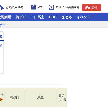
お気に入り馬
メモ
ログイン/会員登録
競輪
競馬新聞
俺プロ
一口馬主
POG
まとめ
イベント
サーチ
果
覧
備考
賞金
調教師
馬主
(万円)