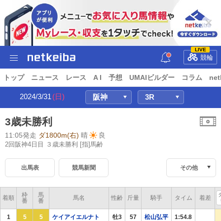
LIVE
競輪
トップ
ニュース
レース
A I
予想
UMAIビルダー
コラム
net
2024/3/31
(日)
3歳未勝利
11:05発走
ダ1800m(右)
晴
良
2回阪神4日目 ３歳未勝利
[指]馬齢
出馬表
競馬新聞
その他
枠
馬
着順
馬名
性齢
斤量
騎手
タイム
着差
番
番
1
5
5
ケイアイエルナト
牡3
57
松山弘平
1:54.8