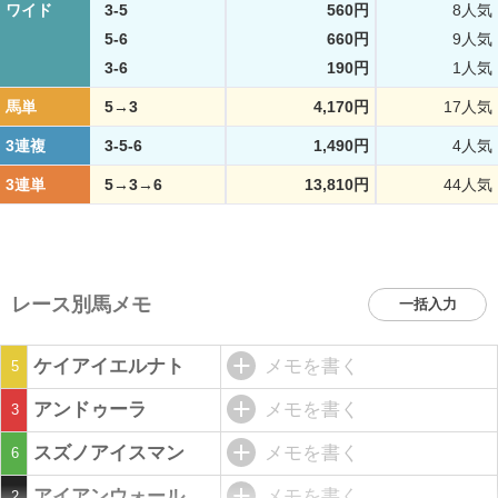
ワイド
3-5
560円
8人気
5-6
660円
9人気
3-6
190円
1人気
馬単
5→3
4,170円
17人気
3連複
3-5-6
1,490円
4人気
3連単
5→3→6
13,810円
44人気
レース別馬メモ
一括入力
ケイアイエルナト
メモを書く
5
アンドゥーラ
メモを書く
3
スズノアイスマン
メモを書く
6
アイアンウォール
メモを書く
2