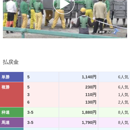
払戻金
単勝
5
1,140円
6人気
複勝
5
230円
6人気
3
110円
1人気
6
130円
2人気
枠連
3-5
1,880円
8人気
馬連
3-5
1,790円
8人気