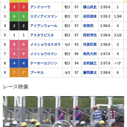
2
3
3
アンドゥーラ
牡3
57
横山武史
1:55.0
1
3
6
6
スズノアイスマン
牡3
57
岩田望来
1:55.3
1.3/4
4
2
2
アイアンウォール
牡3
57
幸英明
1:56.0
4
5
1
1
アスタラビスタ
牡3
57
西村淳也
1:56.6
3.1/2
6
8
9
メイショウヨスガラ
セ3
53
河原田菜
1:56.9
2
7
8
8
メイショウロマン
牡3
56
角田大和
1:57.6
4
8
4
4
テーオーエジソン
牡3
54
吉村誠之
1:57.6
ハナ
9
7
7
ブーヤカ
セ3
57
藤岡康太
1:58.6
6
レース映像