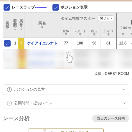
レースラップ
ポジション表示
タイム指数マスター
閉じる
着
馬
表
馬名
順
番
示
200m
全体
スタート
追走
上がり
1
5
ケイアイエルナト
77
100
98
81
12.8
提供：DERBY ROOM
ポジションの見方
公開時間・提供レース
レース分析
当日のレース傾向