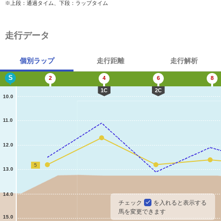
※上段：通過タイム、下段：ラップタイム
走行データ
個別ラップ
走行距離
走行解析
S
2
4
6
8
1C
2C
10.0
11.0
12.0
5
13.0
14.0
チェック
を入れると表示する
馬を変更できます
15.0