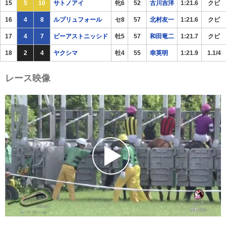
15
5
10
サトノアイ
牝6
52
古川吉洋
1:21.6
クビ
16
4
8
ルプリュフォール
セ8
57
北村友一
1:21.6
クビ
17
4
7
ビーアストニッシド
牡5
57
和田竜二
1:21.7
クビ
18
2
4
ヤクシマ
牡4
55
幸英明
1:21.9
1.1/4
レース映像