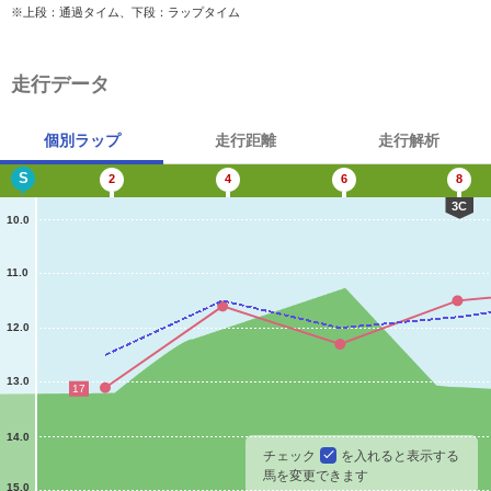
※上段：通過タイム、下段：ラップタイム
走行データ
個別ラップ
走行距離
走行解析
S
2
4
6
8
3C
10.0
11.0
12.0
13.0
17
14.0
チェック
を入れると表示する
馬を変更できます
15.0