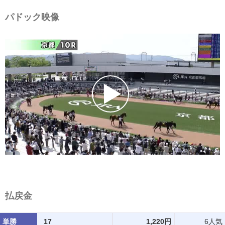
パドック映像
払戻金
単勝
17
1,220円
6人気