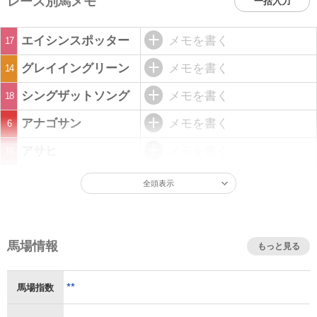
レース別馬メモ
一括入力
エイシンスポッター
メモを書く
17
グレイイングリーン
メモを書く
14
シングザットソング
メモを書く
18
アナゴサン
メモを書く
6
アサヒ
メモを書く
16
全頭表示
馬場情報
もっと見る
**
馬場指数