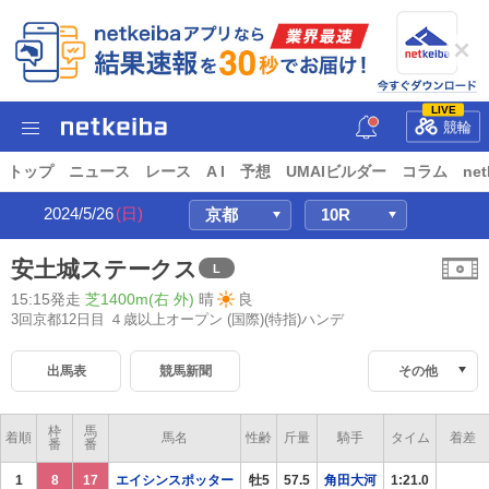
LIVE
競輪
トップ
ニュース
レース
A I
予想
UMAIビルダー
コラム
net
2024/5/26
(日)
安土城ステークス
L
15:15発走
芝1400m(右 外)
晴
良
3回京都12日目 ４歳以上オープン
(国際)(特指)ハンデ
出馬表
競馬新聞
その他
枠
馬
着順
馬名
性齢
斤量
騎手
タイム
着差
番
番
1
8
17
エイシンスポッター
牡5
57.5
角田大河
1:21.0