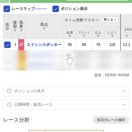
レースラップ
ポジション表示
タイム指数マスター
閉じる
着
馬
表
馬名
順
番
示
20
全体
スタート
追走
上がり
1
17
エイシンスポッター
96
88
78
118
13.1
提供：DERBY ROOM
ポジションの見方
公開時間・提供レース
レース分析
当日のレース傾向