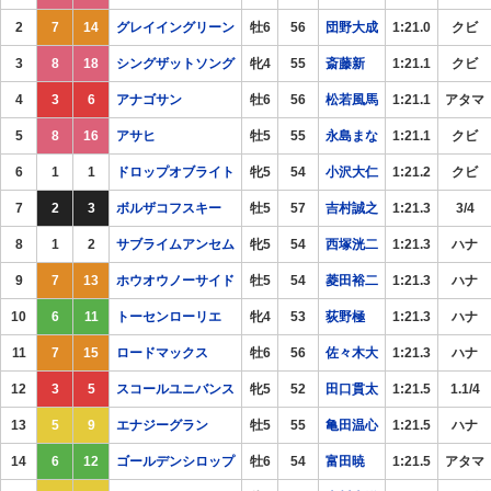
2
7
14
グレイイングリーン
牡6
56
団野大成
1:21.0
クビ
3
8
18
シングザットソング
牝4
55
斎藤新
1:21.1
クビ
4
3
6
アナゴサン
牡6
56
松若風馬
1:21.1
アタマ
5
8
16
アサヒ
牡5
55
永島まな
1:21.1
クビ
6
1
1
ドロップオブライト
牝5
54
小沢大仁
1:21.2
クビ
7
2
3
ボルザコフスキー
牡5
57
吉村誠之
1:21.3
3/4
8
1
2
サブライムアンセム
牝5
54
西塚洸二
1:21.3
ハナ
9
7
13
ホウオウノーサイド
牡5
54
菱田裕二
1:21.3
ハナ
10
6
11
トーセンローリエ
牝4
53
荻野極
1:21.3
ハナ
11
7
15
ロードマックス
牡6
56
佐々木大
1:21.3
ハナ
12
3
5
スコールユニバンス
牝5
52
田口貫太
1:21.5
1.1/4
13
5
9
エナジーグラン
牡5
55
亀田温心
1:21.5
ハナ
14
6
12
ゴールデンシロップ
牡6
54
富田暁
1:21.5
アタマ