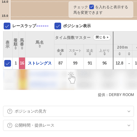
14.0
チェック
を入れると表示する
馬を変更できます
15.0
レースラップ
ポジション表示
タイム指数マスター
閉じる
着
馬
表
馬名
順
番
示
200m
全体
スタート
追走
上がり
1
16
ストレングス
87
99
91
96
12.8
-
1
提供：DERBY ROOM
ポジションの見方
公開時間・提供レース