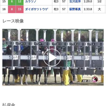
15
6
12
カラツノ
牡3
57
古川吉洋
1:29.0
1/2
16
8
15
ダイボサツトウゲ
牡3
57
荻野琢真
1:33.8
大
レース映像
払戻金