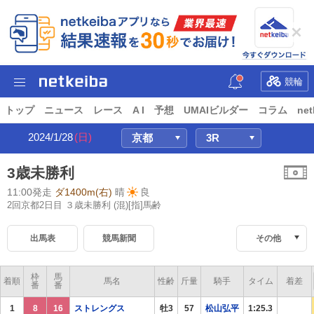
競輪
トップ
ニュース
レース
A I
予想
UMAIビルダー
コラム
net
2024/1/28
(日)
3歳未勝利
11:00発走
ダ1400m(右)
晴
良
2回京都2日目 ３歳未勝利
(混)[指]馬齢
出馬表
競馬新聞
その他
枠
馬
着順
馬名
性齢
斤量
騎手
タイム
着差
番
番
1
8
16
ストレングス
牡3
57
松山弘平
1:25.3