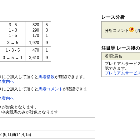
。
レース分析
3 - 5
320
5
1 - 3
290
3
分析コメント
(
?
)
1 - 5
170
1
3 → 5
1,920
9
注目馬 レース後
1 - 3 - 5
470
1
着順:馬名
3 → 5 → 1
3,610
9
プレミアムサービ
認できます。
プレミアムサービ
スにご加入して頂くと
馬場指数
が確認できます。
ス案内へ
スにご加入して頂くと
馬場コメント
が確認できま
ス案内へ
ースが対象となります。
く中央競馬のみが対象となります
2-(6,11)9(14,4,15)