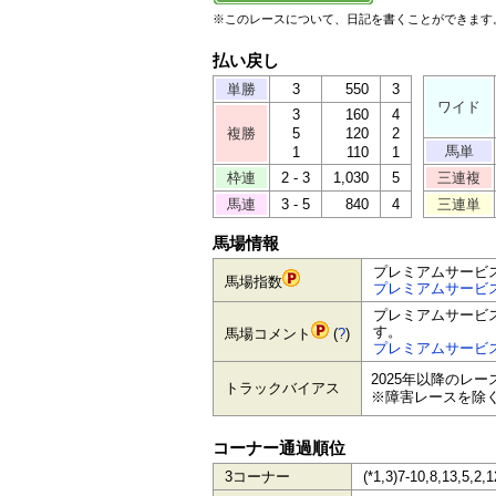
※このレースについて、日記を書くことができます
払い戻し
単勝
3
550
3
ワイド
3
160
4
複勝
5
120
2
馬単
1
110
1
枠連
2 - 3
1,030
5
三連複
馬連
3 - 5
840
4
三連単
馬場情報
プレミアムサービ
馬場指数
プレミアムサービ
プレミアムサービ
す。
馬場コメント
(
?
)
プレミアムサービ
2025年以降のレ
トラックバイアス
※障害レースを除
コーナー通過順位
3コーナー
(*1,3)7-10,8,13,5,2,1