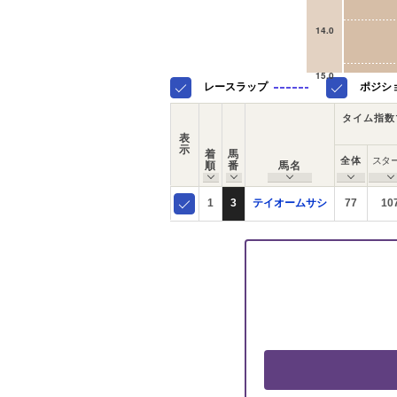
14.0
15.0
レースラップ
ポジシ
タイム指数
表
示
着
馬
全体
スタ
順
番
馬名
1
3
テイオームサシ
77
10