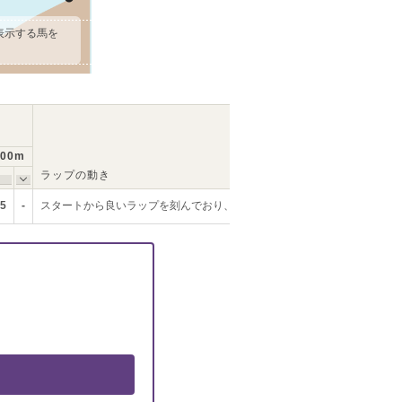
表示する馬を
200m
ラップの動き
.5
-
スタートから良いラップを刻んでおり、中盤まで安定した走りを見せまし