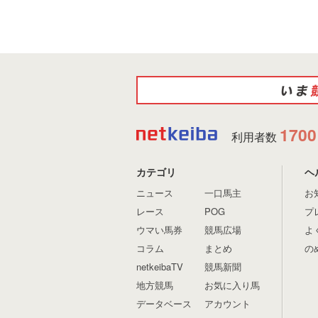
1700
利用者数
カテゴリ
ヘ
ニュース
一口馬主
お
レース
POG
プ
ウマい馬券
競馬広場
よ
コラム
まとめ
の
netkeibaTV
競馬新聞
地方競馬
お気に入り馬
データベース
アカウント