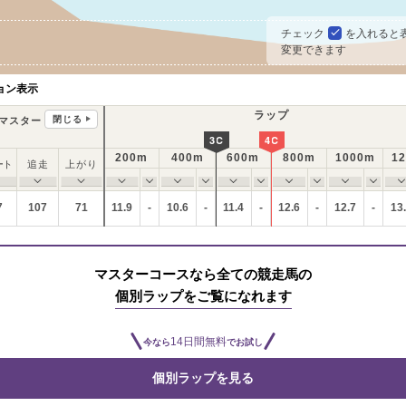
チェック
を入れると
変更できます
ョン表示
ラップ
閉じる
マスター
3C
4C
200m
400m
600m
800m
1000m
1
ート
追走
上がり
7
107
71
11.9
-
10.6
-
11.4
-
12.6
-
12.7
-
13
マスターコースなら全ての競走馬の
個別ラップをご覧になれます
14日間無料
今なら
でお試し
個別ラップを見る