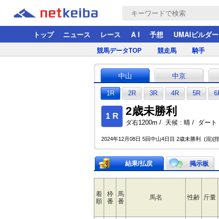
トップ
ニュース
レース
A I
予想
UMAIビルダー
競馬データTOP
競走馬
騎手
中山
中京
1R
2R
3R
4R
5R
6
2歳未勝利
1 R
ダ右1200m / 天候 : 晴 / ダート :
2024年12月08日 5回中山4日目 2歳未勝利 (混)[指
結果/払戻
掲示板
着
枠
馬
馬名
性齢
斤量
順
番
番