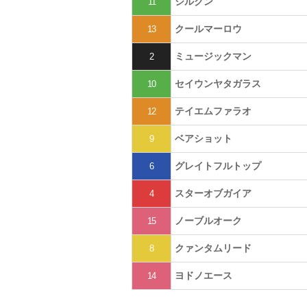
ジルクン
11
クールマーロウ
13
ミュージックマン
2
セイウンヤタガラス
10
テイエムファラオ
12
ベアショット
9
グレイトフルトップ
6
スターオブガイア
4
ノーブルオーク
15
クァンタムリード
8
ヨドノエース
14