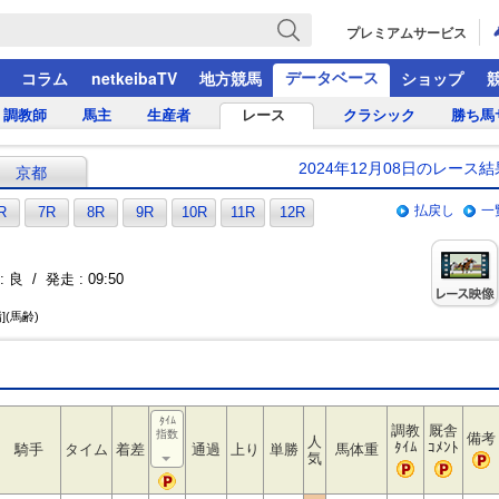
プレミアムサービス
データベース
コラム
netkeibaTV
地方競馬
ショップ
調教師
馬主
生産者
レース
クラシック
勝ち馬
2024年12月08日のレース結
京都
払戻し
一
R
7R
8R
9R
10R
11R
12R
 良 / 発走 : 09:50
](馬齢)
ﾀｲﾑ
調教
厩舎
指数
備考
人
ﾀｲﾑ
ｺﾒﾝﾄ
騎手
タイム
着差
通過
上り
単勝
馬体重
気