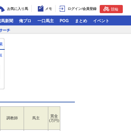
お気に入り馬
メモ
ログイン/会員登録
競輪
競馬新聞
俺プロ
一口馬主
POG
まとめ
イベント
サーチ
果
覧
賞金
調教師
馬主
(万円)