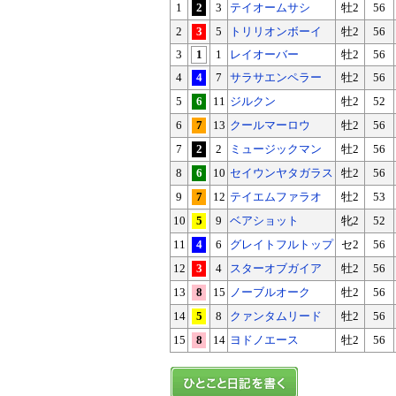
1
2
3
テイオームサシ
牡2
56
2
3
5
トリリオンボーイ
牡2
56
3
1
1
レイオーバー
牡2
56
4
4
7
サラサエンペラー
牡2
56
5
6
11
ジルクン
牡2
52
6
7
13
クールマーロウ
牡2
56
7
2
2
ミュージックマン
牡2
56
8
6
10
セイウンヤタガラス
牡2
56
9
7
12
テイエムファラオ
牡2
53
10
5
9
ベアショット
牝2
52
11
4
6
グレイトフルトップ
セ2
56
12
3
4
スターオブガイア
牡2
56
13
8
15
ノーブルオーク
牡2
56
14
5
8
クァンタムリード
牡2
56
15
8
14
ヨドノエース
牡2
56