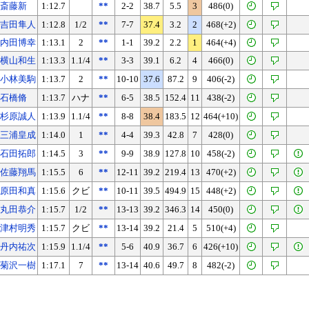
斎藤新
1:12.7
**
2-2
38.7
5.5
3
486(0)
吉田隼人
1:12.8
1/2
**
7-7
37.4
3.2
2
468(+2)
内田博幸
1:13.1
2
**
1-1
39.2
2.2
1
464(+4)
横山和生
1:13.3
1.1/4
**
3-3
39.1
6.2
4
466(0)
小林美駒
1:13.7
2
**
10-10
37.6
87.2
9
406(-2)
石橋脩
1:13.7
ハナ
**
6-5
38.5
152.4
11
438(-2)
杉原誠人
1:13.9
1.1/4
**
8-8
38.4
183.5
12
464(+10)
三浦皇成
1:14.0
1
**
4-4
39.3
42.8
7
428(0)
石田拓郎
1:14.5
3
**
9-9
38.9
127.8
10
458(-2)
佐藤翔馬
1:15.5
6
**
12-11
39.2
219.4
13
470(+2)
原田和真
1:15.6
クビ
**
10-11
39.5
494.9
15
448(+2)
丸田恭介
1:15.7
1/2
**
13-13
39.2
346.3
14
450(0)
津村明秀
1:15.7
クビ
**
13-14
39.2
21.4
5
510(+4)
丹内祐次
1:15.9
1.1/4
**
5-6
40.9
36.7
6
426(+10)
菊沢一樹
1:17.1
7
**
13-14
40.6
49.7
8
482(-2)