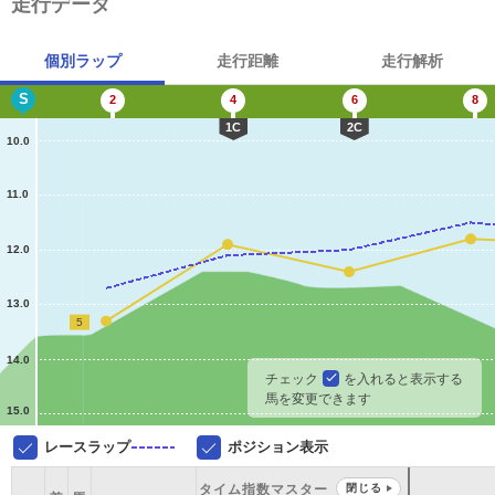
走行データ
個別ラップ
走行距離
走行解析
S
2
4
6
8
1C
2C
10.0
11.0
12.0
13.0
5
14.0
チェック
を入れると表示する
馬を変更できます
15.0
レースラップ
ポジション表示
タイム指数マスター
閉じる