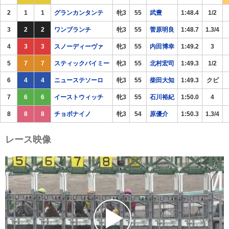
2
1
1
グランカンタンテ
牝3
55
武豊
1:48.4
1/2
3
2
2
ワンブランチ
牝3
55
菅原明良
1:48.7
1.3/4
4
3
3
スノーディーヴァ
牝3
55
内田博幸
1:49.2
3
5
7
7
スティックバイミー
牝3
55
北村宏司
1:49.3
1/2
6
4
4
ニューステソーロ
牝3
55
柴田大知
1:49.3
クビ
7
6
6
イーストウィッチ
牝3
55
石川裕紀
1:50.0
4
8
8
8
チョボナイノ
牝3
54
原優介
1:50.3
1.3/4
レース映像