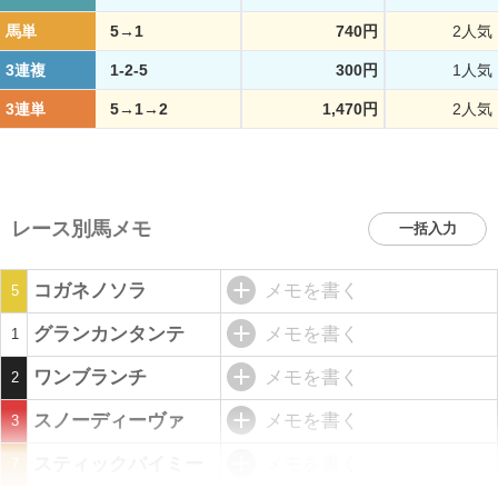
馬単
5→1
740円
2人気
3連複
1-2-5
300円
1人気
3連単
5→1→2
1,470円
2人気
レース別馬メモ
一括入力
コガネノソラ
メモを書く
5
グランカンタンテ
メモを書く
1
ワンブランチ
メモを書く
2
スノーディーヴァ
メモを書く
3
スティックバイミー
メモを書く
7