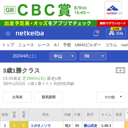
LIVE
競輪
トップ
ニュース
レース
A I
予想
UMAIビルダー
コラム
net
2024/4/6
(土)
3歳1勝クラス
13:35発走
芝1800m(右)
曇
稍
3回中山5日目 ３歳１勝クラス
牝(特指)馬齢
出馬表
競馬新聞
その他
枠
馬
着順
馬名
性齢
斤量
騎手
タイム
着差
番
番
1
5
5
コガネノソラ
牝3
55
横山武史
1:48.3