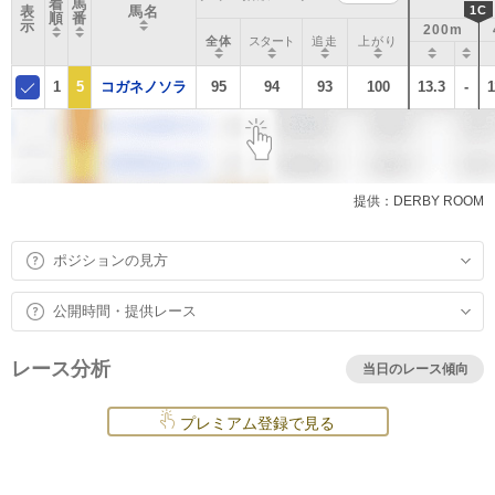
着
馬
表
馬名
1C
順
番
示
200m
全体
スタート
追走
上がり
1
5
コガネノソラ
95
94
93
100
13.3
-
1
提供：DERBY ROOM
ポジションの見方
公開時間・提供レース
レース分析
当日のレース傾向
プレミアム登録で見る