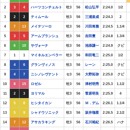
2
3
4
ハーツコンチェルト
牡3
56
松山弘平
2:24.0
1/2
3
2
2
ティムール
牡3
56
三浦皇成
2:24.3
2
4
7
13
メイテソーロ
牡3
56
川田将雅
2:24.5
1.1/4
5
3
5
アームブランシュ
牡3
56
吉田豊
2:24.8
1.3/4
6
6
10
サヴォーナ
牡3
56
池添謙一
2:24.9
クビ
7
1
1
マイネルエンペラー
牡3
56
和田竜二
2:25.0
1/2
8
4
6
グランヴィノス
牡3
56
レーン
2:25.0
クビ
9
4
7
ニシノレヴナント
セ3
56
大野拓弥
2:25.0
クビ
10
8
15
ロゼル
牡3
56
津村明秀
2:25.3
1.1/2
11
2
3
ヨリマル
牡3
56
菅原明良
2:25.9
4
12
5
8
ヒシタイカン
牡3
56
Ｍ．デム
2:26.1
1.1/4
13
5
9
シャドウソニック
牡3
56
坂井瑠星
2:26.5
2.1/2
14
7
12
アサカラキング
牡3
56
石川裕紀
2:26.5
ハナ