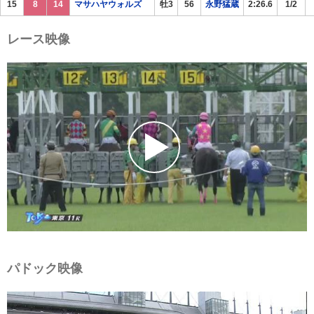
15
8
14
マサハヤウォルズ
牡3
56
永野猛蔵
2:26.6
1/2
レース映像
パドック映像