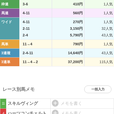
枠連
3-6
410円
1人気
馬連
4-11
560円
1人気
ワイド
4-11
270円
1人気
2-11
3,150円
32人気
2-4
5,790円
43人気
馬単
11→4
790円
1人気
3連複
2-4-11
14,640円
43人気
3連単
11→4→2
37,200円
115人気
レース別馬メモ
一括入力
スキルヴィング
メモを書く
11
ハーツコンチェルト
メモを書く
4