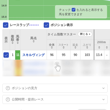
14.0
チェック
を入れると表示する
馬を変更できます
15.0
レースラップ
ポジション表示
タイム指数マスター
閉じる
着
馬
表
馬名
順
番
示
200m
全体
スタート
追走
上がり
1
11
スキルヴィング
96
95
90
103
13.4
-
ポジションの見方
公開時間・提供レース