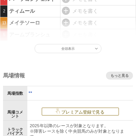
ティムール
メモを書く
2
メイテソーロ
メモを書く
13
アームブランシュ
メモを書く
5
全頭表示
馬場情報
もっと見る
**
馬場指数
プレミアム登録で見る
馬場コメ
ント
2025年以降のレースが対象となります。
トラック
※障害レースを除く中央競馬のみが対象となりま
バイアス