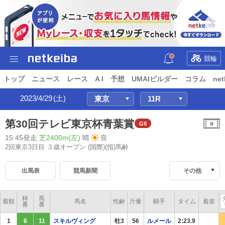
競輪
トップ
ニュース
レース
A I
予想
UMAIビルダー
コラム
net
2023/4/29
(土)
第30回テレビ東京杯青葉賞
GII
15:45発走
芝2400m(左)
晴
良
2回東京3日目 ３歳オープン
(国際)(指)馬齢
出馬表
競馬新聞
その他
枠
馬
着順
馬名
性齢
斤量
騎手
タイム
着差
番
番
1
6
11
スキルヴィング
牡3
56
ルメール
2:23.9