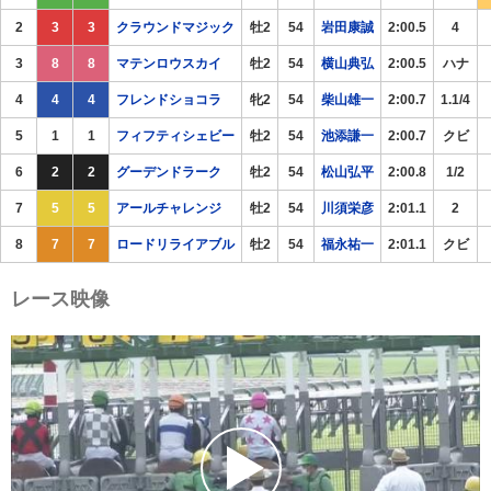
2
3
3
クラウンドマジック
牡2
54
岩田康誠
2:00.5
4
3
8
8
マテンロウスカイ
牡2
54
横山典弘
2:00.5
ハナ
4
4
4
フレンドショコラ
牝2
54
柴山雄一
2:00.7
1.1/4
5
1
1
フィフティシェビー
牡2
54
池添謙一
2:00.7
クビ
6
2
2
グーデンドラーク
牡2
54
松山弘平
2:00.8
1/2
7
5
5
アールチャレンジ
牡2
54
川須栄彦
2:01.1
2
8
7
7
ロードリライアブル
牡2
54
福永祐一
2:01.1
クビ
レース映像