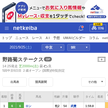
LIVE
競輪
トップ
ニュース
レース
A I
予想
UMAIビルダー
コラム
net
2021/9/25
(土)
野路菊ステークス
OP
14:25発走
芝2000m(左)
曇
良
5回中京6日目 ２歳オープン
(国際)(特指)別定
出馬表
競馬新聞
その他
枠
馬
着順
馬名
性齢
斤量
騎手
タイム
着差
番
番
1
6
6
ロン
牝2
54
武豊
1:59.8