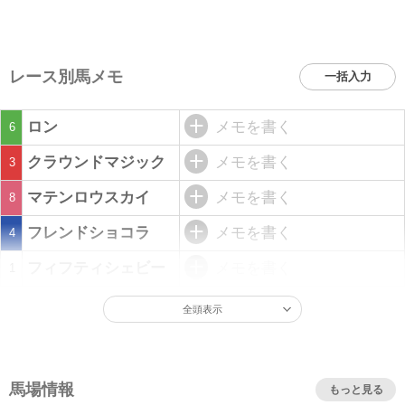
レース別馬メモ
一括入力
ロン
メモを書く
6
クラウンドマジック
メモを書く
3
マテンロウスカイ
メモを書く
8
フレンドショコラ
メモを書く
4
フィフティシェビー
メモを書く
1
全頭表示
馬場情報
もっと見る