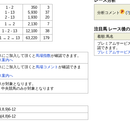
レース分析
1 - 2
350
3
1 - 13
5,930
37
分析コメント
(
?
)
2 - 13
1,930
20
1 → 2
2,130
7
注目馬 レース後
1 - 2 - 13
12,100
38
着順:馬名
1 → 2 → 13
63,220
179
プレミアムサービ
認できます。
プレミアムサービ
スにご加入して頂くと
馬場指数
が確認できます。
ス案内へ
スにご加入して頂くと
馬場コメント
が確認できま
ス案内へ
ースが対象となります。
く中央競馬のみが対象となります
4,8,9)6-12
)(4,8)6-12