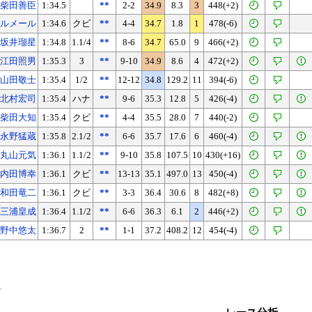
柴田善臣
1:34.5
**
2-2
34.9
8.3
3
448(+2)
ルメール
1:34.6
クビ
**
4-4
34.7
1.8
1
478(-6)
坂井瑠星
1:34.8
1.1/4
**
8-6
34.7
65.0
9
466(+2)
江田照男
1:35.3
3
**
9-10
34.9
8.6
4
472(+2)
山田敬士
1:35.4
1/2
**
12-12
34.8
129.2
11
394(-6)
北村宏司
1:35.4
ハナ
**
9-6
35.3
12.8
5
426(-4)
柴田大知
1:35.4
クビ
**
4-4
35.5
28.0
7
440(-2)
永野猛蔵
1:35.8
2.1/2
**
6-6
35.7
17.6
6
460(-4)
丸山元気
1:36.1
1.1/2
**
9-10
35.8
107.5
10
430(+16)
内田博幸
1:36.1
クビ
**
13-13
35.1
497.0
13
450(-4)
和田竜二
1:36.1
クビ
**
3-3
36.4
30.6
8
482(+8)
三浦皇成
1:36.4
1.1/2
**
6-6
36.3
6.1
2
446(+2)
野中悠太
1:36.7
2
**
1-1
37.2
408.2
12
454(-4)
。