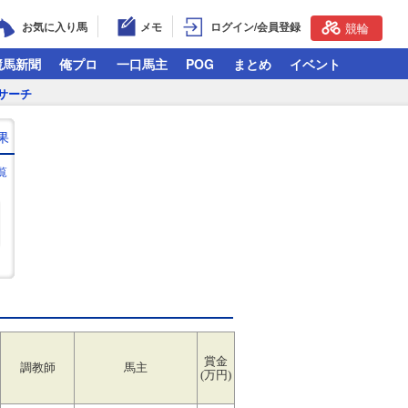
お気に入り馬
メモ
ログイン/会員登録
競輪
競馬新聞
俺プロ
一口馬主
POG
まとめ
イベント
サーチ
果
覧
賞金
調教師
馬主
(万円)