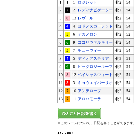
1
1
1
ロジレット
牝2
54
2
2
2
レディナビゲーター
牝2
54
3
8
13
レヴール
牝2
54
4
4
4
ヨドノスカーレッド
牝2
54
5
5
6
デカメロン
牝2
52
6
6
9
ココリヴァルキリー
牝2
54
7
5
7
チューウィー
牝2
54
8
4
5
ディオアステリア
牝2
51
9
6
8
ビッグロジールーフ
牝2
54
10
8
12
ペイシャスウィート
牝2
54
11
3
3
キョウエイパーリオ
牝2
54
12
7
10
アンテロープ
牝2
54
13
7
11
アロハモーラ
牝2
54
※このレースについて、日記を書くことができます