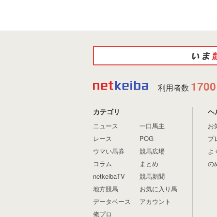
1700
利用者数
カテゴリ
ヘ
ニュース
一口馬主
お
レース
POG
プ
ウマい馬券
競馬広場
よ
コラム
まとめ
の
netkeibaTV
競馬新聞
地方競馬
お気に入り馬
データベース
アカウント
俺プロ