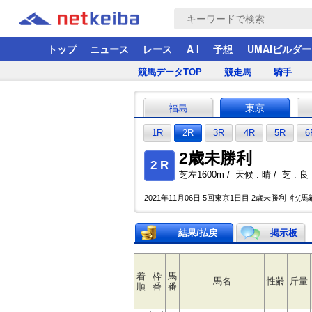
トップ
ニュース
レース
A I
予想
UMAIビルダー
競馬データTOP
競走馬
騎手
福島
東京
1R
2R
3R
4R
5R
6
2歳未勝利
2 R
芝左1600m / 天候 : 晴 / 芝 : 良 
2021年11月06日 5回東京1日目 2歳未勝利 牝(馬
結果/払戻
掲示板
着
枠
馬
馬名
性齢
斤量
順
番
番