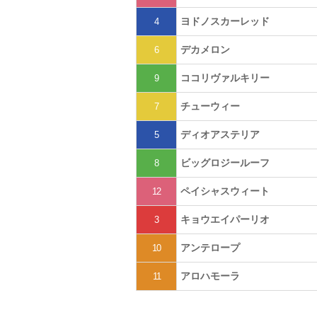
ヨドノスカーレッド
4
デカメロン
6
ココリヴァルキリー
9
チューウィー
7
ディオアステリア
5
ビッグロジールーフ
8
ペイシャスウィート
12
キョウエイパーリオ
3
アンテロープ
10
アロハモーラ
11