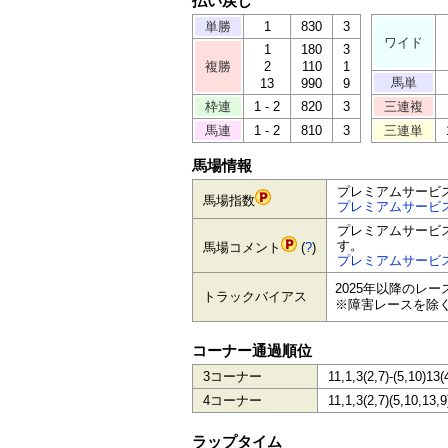
払い戻し
単勝
1
830
3
ワイド
1
180
3
複勝
2
110
1
馬単
13
990
9
枠連
1 - 2
820
3
三連複
馬連
1 - 2
810
3
三連単
馬場情報
プレミアムサービ
馬場指数
プレミアムサービ
プレミアムサービ
す。
馬場コメント
(
?
)
プレミアムサービ
2025年以降のレ
トラックバイアス
※障害レースを除
コーナー通過順位
3コーナー
11,1,3(2,7)-(5,10)13(
4コーナー
11,1,3(2,7)(5,10,13,9
ラップタイム