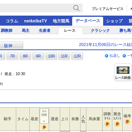
プレミアムサービス
データベース
コラム
netkeibaTV
地方競馬
ショップ
調教師
馬主
生産者
レース
クラシック
勝ち馬
2021年11月06日のレース結
阪神
払戻し
一
R
7R
8R
9R
10R
11R
12R
/ 発走 : 10:30
齢)
ﾀｲﾑ
調教
厩舎
指数
備考
人
ﾀｲﾑ
ｺﾒﾝﾄ
騎手
タイム
着差
通過
上り
単勝
馬体重
気