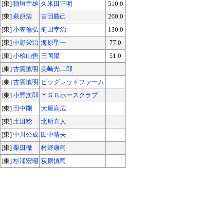
[東]
稲垣幸雄
久米田正明
510.0
[東]
萩原清
吉田勝己
200.0
[東]
小笠倫弘
前田幸治
130.0
[東]
中野栄治
海原聖一
77.0
[東]
小桧山悟
三岡陽
51.0
[東]
古賀慎明
美崎光二郎
[東]
古賀慎明
ビッグレッドファーム
[東]
小野次郎
ＹＧＧホースクラブ
[東]
田中剛
大屋高広
[東]
土田稔
北所直人
[東]
中川公成
田中晴夫
[東]
栗田徹
村野康司
[東]
杉浦宏昭
荻原慎司